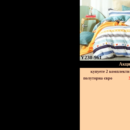
Y230-961
Акци
купуете 2 комплекти
полуторна євро