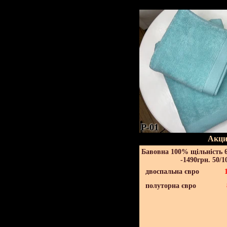
P-01
Акци
Бавовна 100% щільність 6
-1490грн. 50/1
двоспальна євро
полуторна євро