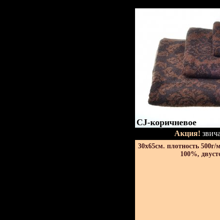
CJ-коричневое
Акция!
звича
30х65см. плотность 500г/
100%, двуст