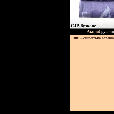
CJP-бузкове
Акция!
рушник
30х65 єгипетська бавовн