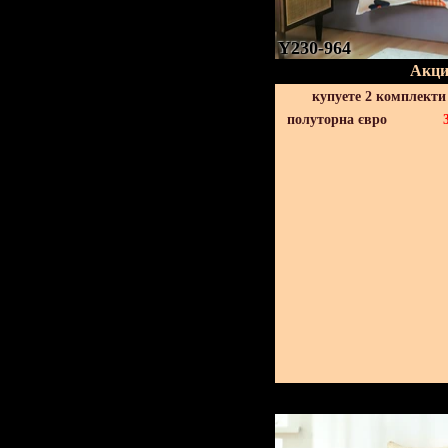
Y230-964
Акци
купуете 2 комплекти
полуторна євро