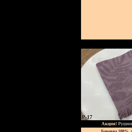
P-17
Акция!
Рушник
Бавовна 100%, 