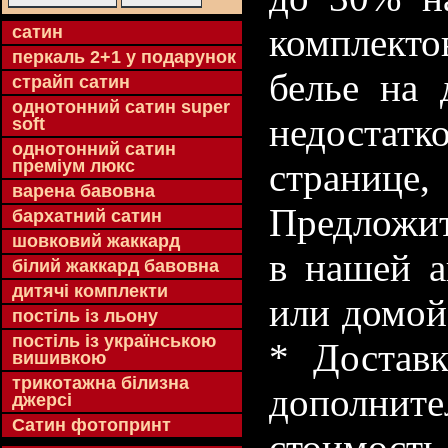
комплекто
cатин
перкаль 2+1 у подарунок
белье на 
страйп сатин
однотонний сатин super
недостатк
soft
однотонний сатин
преміум люкс
странице
варена бавовна
Предложит
бархатний сатин
шовковий жаккард
в нашей а
білий жаккард бавовна
дитячі комплекти
или домой
постіль із льону
постіль із українською
* Доставк
вишивкою
трикотажна білизна
дополнит
джерсі
Сатин фотопринт
стоимость