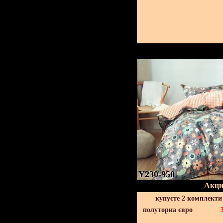
Y230-950
Акци
купуєте 2 комплекти
полуторна євро