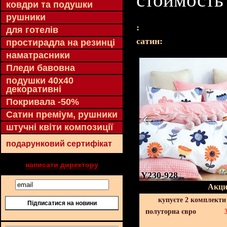
ковдри та подушки
рушники
:
для готелів
cатин:
простирадла на резинці
наматрасники
Пледи бавовна
подушки 40х40
декоративні
Покривала -50%
Сатин преміум, рушники
штучні квіти композиції
подарунковий сертифікат
написати директору
Y230-928
Акци
купуєте 2 комплекти
Підписатися на новини
полуторна євро