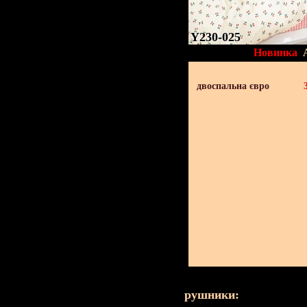
Y230-025
Новинка
двоспальна євро
рушники: