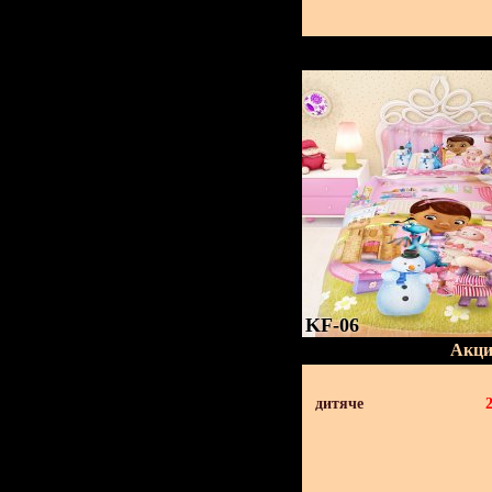
KF-06
Акци
дитяче