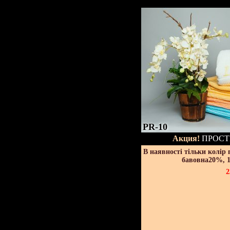
PR-10
Акция!
ПРОСТ
В наявності тільки колір
бавовна20%, 1
2