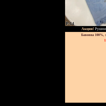
P-14
Акция!
Рушник
Бавовна 100%, 
1