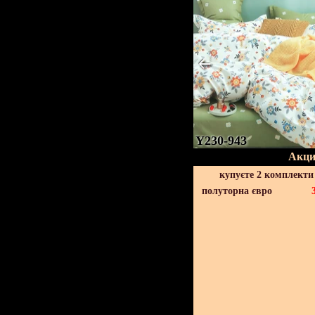
Y230-943
Акци
купуєте 2 комплекти
полуторна євро