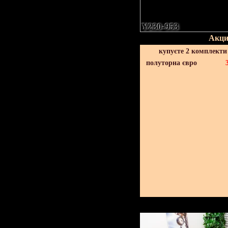
Y230-953
Акци
купуєте 2 комплекти
полуторна євро