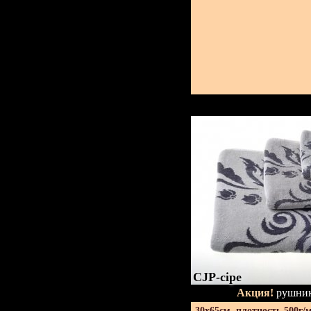
CJP-сіре
Акция!
рушник
30х65см. плотность 500г/