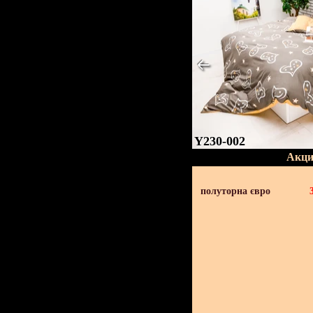
Y230-002
Акци
полуторна євро