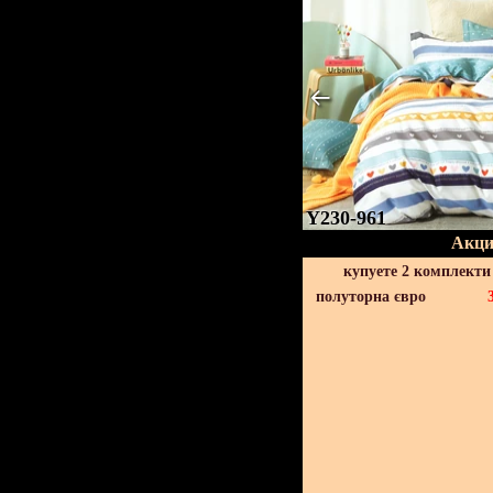
Y230-961
Акци
купуете 2 комплекти
полуторна євро