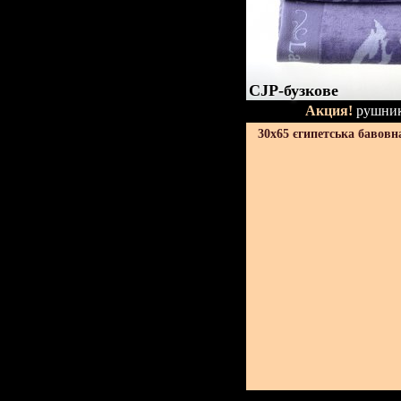
CJP-бузкове
Акция!
рушник
30х65 єгипетська бавовн