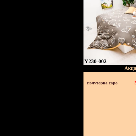
Y230-002
Акци
полуторна євро