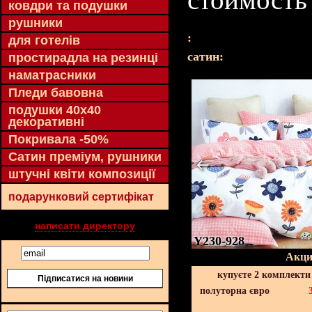
ковдри та подушки
рушники
:
для готелів
cатин:
простирадла на резинці
наматрасники
Пледи бавовна
подушки 40х40
декоративні
Покривала -50%
Сатин преміум, рушники
штучні квіти композиції
подарунковий сертифікат
написати директору
Y230-928
Акци
купуєте 2 комплекти
Підписатися на новини
полуторна євро