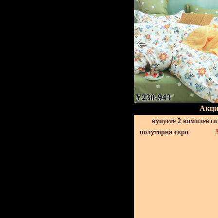
Y230-943
Акци
купуєте 2 комплекти
полуторна євро