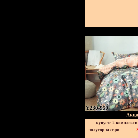
Y230-950
Акци
купуєте 2 комплекти
полуторна євро