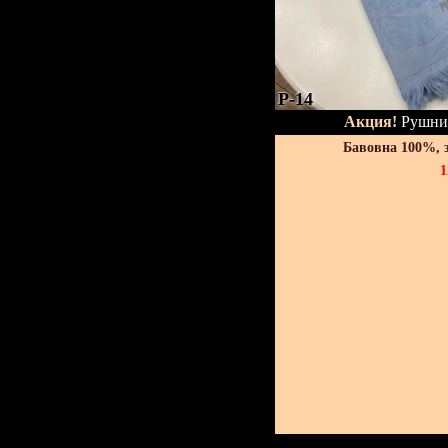
P-14
Акция!
Рушник
Бавовна 100%, 
1