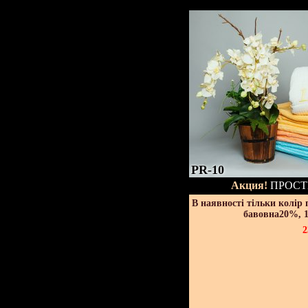
PR-10
Акция!
ПРОСТ
В наявності тільки колір
бавовна20%, 1
2