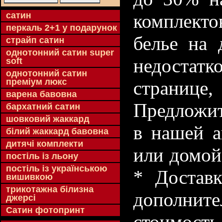
cатин
комплекто
перкаль 2+1 у подарунок
белье на 
страйп сатин
однотонний сатин super
недостатк
soft
однотонний сатин
преміум люкс
странице
варена бавовна
Предложит
бархатний сатин
шовковий жаккард
в нашей а
білий жаккард бавовна
дитячі комплекти
или домой
постіль із льону
постіль із українською
* Доставк
вишивкою
трикотажна білизна
дополнит
джерсі
Сатин фотопринт
стоимость