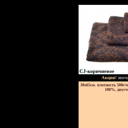
CJ-коричневое
Акция!
звича
30х65см. плотность 500г/
100%, двуст