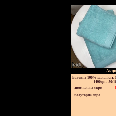
P-01
Акци
Бавовна 100% щільність 6
-1490грн. 50/1
двоспальна євро
полуторна євро