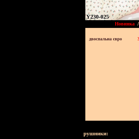
Y230-025
Новинка
двоспальна євро
рушники: