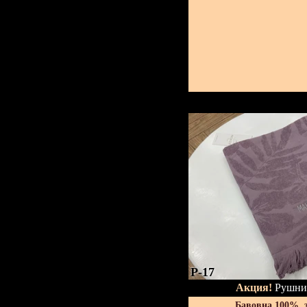
P-17
Акция!
Рушник
Бавовна 100%, 