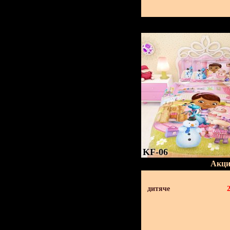
KF-06
Акци
дитяче