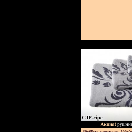
CJP-сіре
Акция!
рушник
30х65см. плотность 500г/