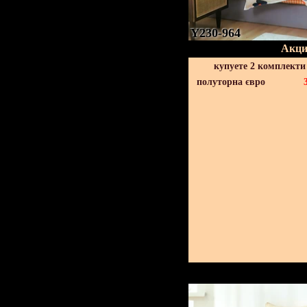
Y230-964
Акци
купуете 2 комплекти
полуторна євро