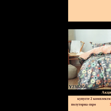
Y230-950
Акци
купуєте 2 комплекти
полуторна євро