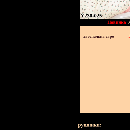
Y230-025
Новинка
двоспальна євро
рушники: