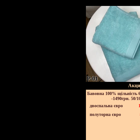
P-01
Акци
Бавовна 100% щільність 6
-1490грн. 50/1
двоспальна євро
полуторна євро