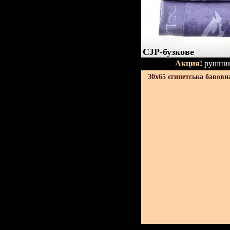
CJP-бузкове
Акция!
рушник
30х65 єгипетська бавовн