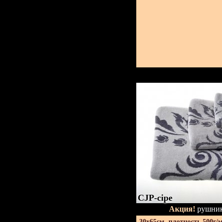
CJP-сіре
Акция!
рушник
30х65см. плотность 500г/