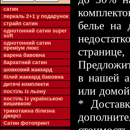
cатин
комплекто
перкаль 2+1 у подарунок
белье на 
страйп сатин
однотонний сатин super
недостатк
soft
однотонний сатин
преміум люкс
странице
варена бавовна
Предложит
бархатний сатин
шовковий жаккард
в нашей а
білий жаккард бавовна
дитячі комплекти
или домой
постіль із льону
постіль із українською
* Доставк
вишивкою
трикотажна білизна
дополнит
джерсі
Сатин фотопринт
стоимость