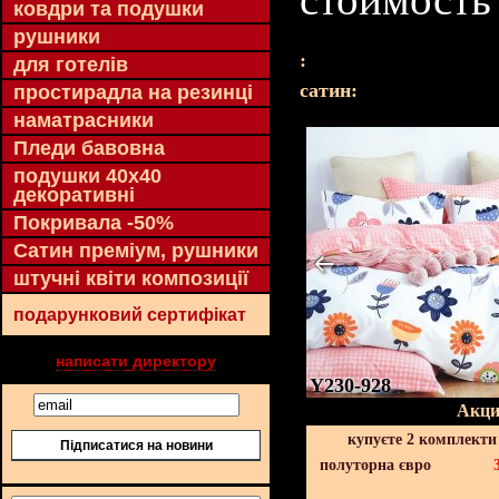
ковдри та подушки
рушники
:
для готелів
cатин:
простирадла на резинці
наматрасники
Пледи бавовна
подушки 40х40
декоративні
Покривала -50%
Сатин преміум, рушники
штучні квіти композиції
подарунковий сертифікат
написати директору
Y230-928
Акци
купуєте 2 комплекти
Підписатися на новини
полуторна євро