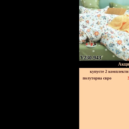
Y230-943
Акци
купуєте 2 комплекти
полуторна євро