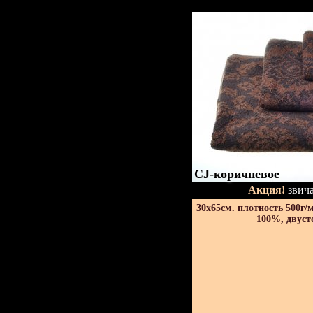
CJ-коричневое
Акция!
звича
30х65см. плотность 500г/
100%, двуст