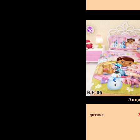
KF-06
Акци
дитяче