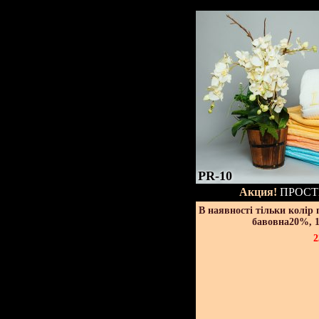
PR-10
Акция!
ПРОСТ
В наявності тільки колір
бавовна20%, 1
2