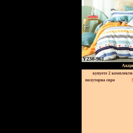
Y230-961
Акци
купуете 2 комплекти
полуторна євро