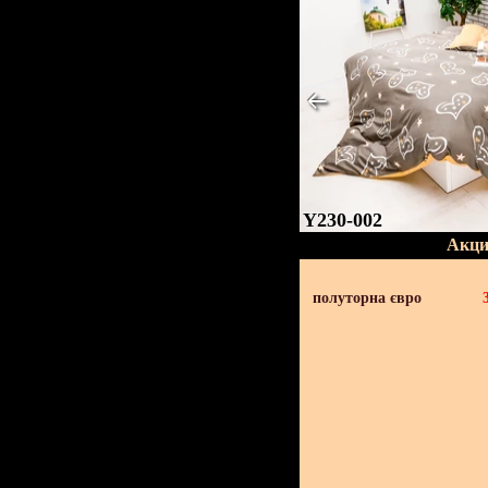
Y230-002
Акци
полуторна євро