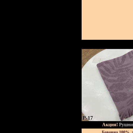
P-17
Акция!
Рушник
Бавовна 100%, 