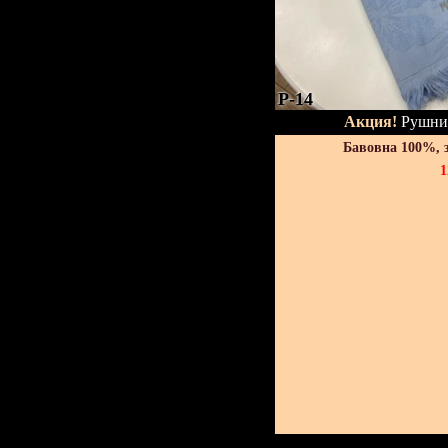
P-14
Акция!
Рушник
Бавовна 100%, 
1