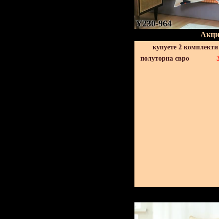
Y230-964
Акци
купуете 2 комплекти
полуторна євро