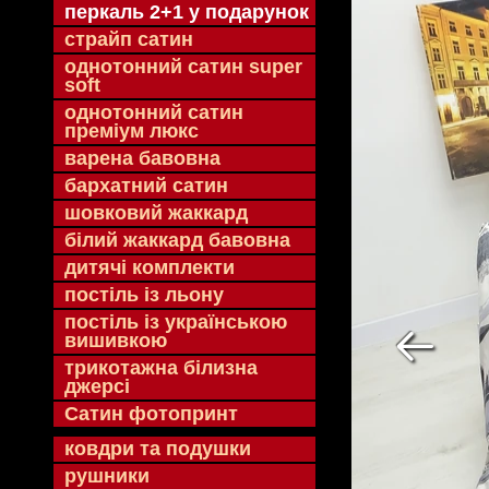
перкаль 2+1 у подарунок
страйп сатин
однотонний сатин super
soft
однотонний сатин
преміум люкс
варена бавовна
бархатний сатин
шовковий жаккард
білий жаккард бавовна
дитячі комплекти
постіль із льону
постіль із українською
вишивкою
трикотажна білизна
джерсі
Сатин фотопринт
ковдри та подушки
рушники