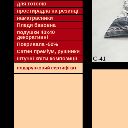
для готелів
простирадла на резинці
наматрасники
Пледи бавовна
подушки 40х40
декоративні
Покривала -50%
Сатин преміум, рушники
C-41
штучні квіти композиції
подарунковий сертифікат