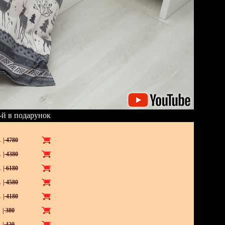
-й в подарунок
.
|
4780
.
|
4380
.
|
6180
.
|
4580
.
|
4180
.
|
380
.
|
420