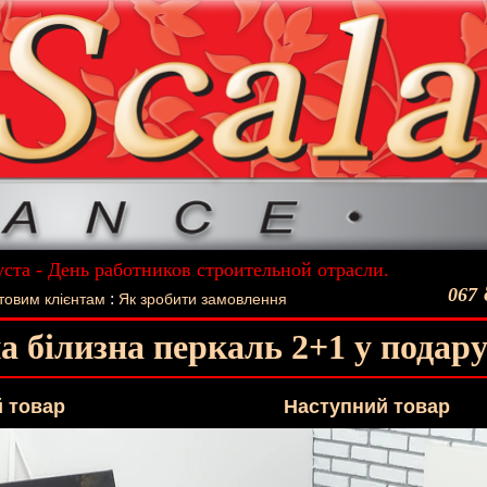
уста - День работников строительной отрасли.
ший подарок - Постельное белье La Scala!
067
:
товим клієнтам
Як зробити замовлення
а білизна перкаль 2+1 у подар
 товар
Наступний товар