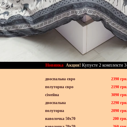
Новинка
Акция!
Купуєте 2 комплекти 3
двоспальна євро
2390
грн
полуторна євро
2190
грн
сімейна
3090
грн
двоспальна
2290
грн
полуторна
2090
грн
наволочка 50х70
200
грн
наволочка 70х70
260
грн