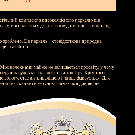
тільний комплект з високоякісного перкалю від
агу, його хочеться довго розглядати, вивчати деталі,
о зроблено. Це перкаль – стовідсоткова природна
 делікатністю.
 Між волокнами майже не залишається просвіту, у чому
ерунок будь-якої складності та кольору. Крім того,
ає вологу, стає витривалішою і ліпше фарбується. Для
ений на тканині візерунок тримається довше, не