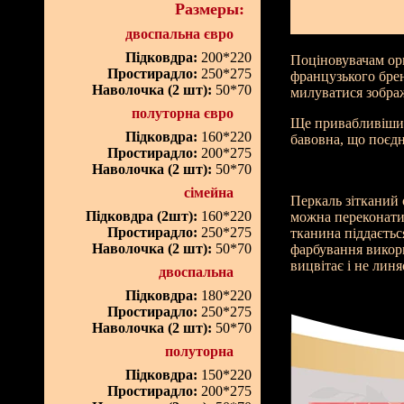
Размеры:
двоспальна євро
Підковдра:
200*220
Поціновувачам ор
Простирадло:
250*275
французького бре
Наволочка (2 шт):
50*70
милуватися зобра
полуторна євро
Ще привабливішим 
Підковдра:
160*220
бавовна, що поєдн
Простирадло:
200*275
Наволочка (2 шт):
50*70
сімейна
Перкаль зітканий 
Підковдра (2шт):
160*220
можна переконатис
Простирадло:
250*275
тканина піддаєтьс
Наволочка (2 шт):
50*70
фарбування викори
вицвітає і не лин
двоспальна
Підковдра:
180*220
Простирадло:
250*275
Наволочка (2 шт):
50*70
полуторна
Підковдра:
150*220
Простирадло:
200*275