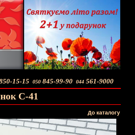
850-15-15
845-99-90
561-9000
050
044
унок C-41
До каталогу