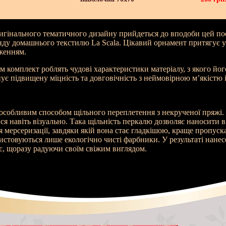
игінального тематичного дизайну прийдеться до вподоби цей пос
нду домашнього текстилю
La Scala
. Цікавий орнамент притягує ув
женням.
комплект роблять чудові характеристики матеріалу, з якого йог
ує підвищену міцність та довговічність з неймовірною м’якістю і
особливим способом щільного переплетення з некрученої пряжі.
я навіть візуально. Така щільність перкалю дозволяє наносити віз
я мерсеризації, завдяки якій вона стає гладкішою, краще пропуск
стовуються лише екологічно чисті фарбники. У результаті нанес
яє, щоразу радуючи своїм свіжим виглядом.