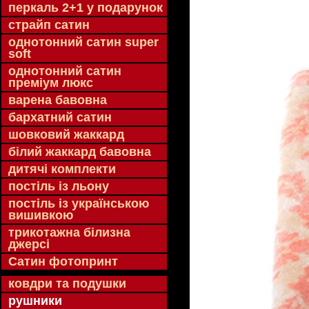
перкаль 2+1 у подарунок
страйп сатин
однотонний сатин super
soft
однотонний сатин
преміум люкс
варена бавовна
бархатний сатин
шовковий жаккард
білий жаккард бавовна
дитячі комплекти
постіль із льону
постіль із українською
вишивкою
трикотажна білизна
джерсі
Сатин фотопринт
ковдри та подушки
рушники