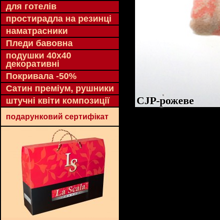
для готелів
простирадла на резинці
наматрасники
Пледи бавовна
подушки 40х40
декоративні
Покривала -50%
Сатин преміум, рушники
CJP-рожеве
штучні квіти композиції
подарунковий сертифікат