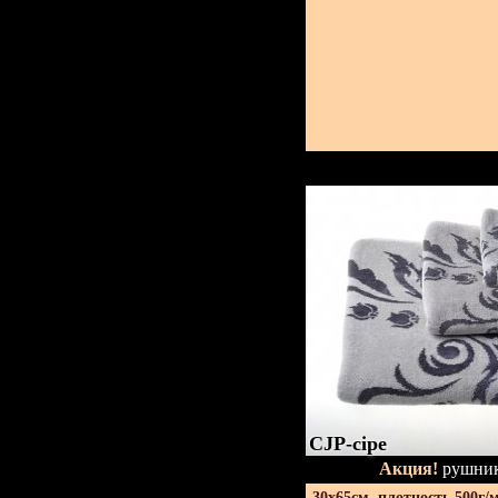
CJP-сіре
Акция!
рушник
30х65см. плотность 500г/