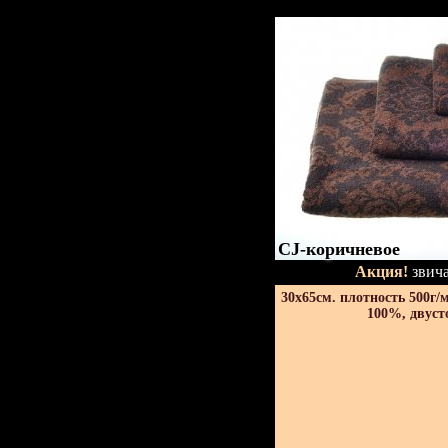
CJ-коричневое
Акция!
звича
30х65см. плотность 500г/
100%, двуст