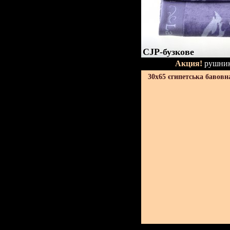
CJP-бузкове
Акция!
рушник
30х65 єгипетська бавовн