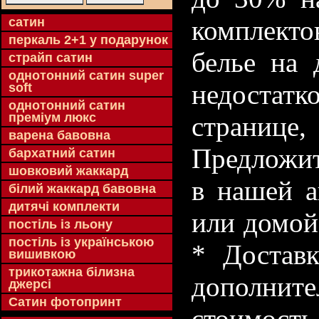
cатин
комплекто
перкаль 2+1 у подарунок
белье на 
страйп сатин
однотонний сатин super
недостатк
soft
однотонний сатин
преміум люкс
странице
варена бавовна
Предложит
бархатний сатин
шовковий жаккард
в нашей а
білий жаккард бавовна
дитячі комплекти
или домой
постіль із льону
постіль із українською
* Доставк
вишивкою
трикотажна білизна
дополнит
джерсі
Сатин фотопринт
стоимость