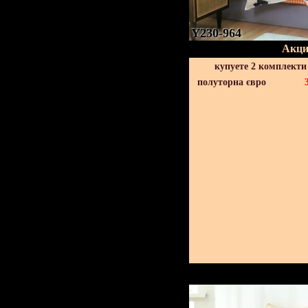
Y230-964
Акци
купуете 2 комплекти
полуторна євро