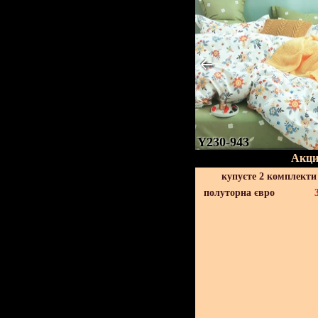
Y230-943
Акци
купуєте 2 комплекти
полуторна євро