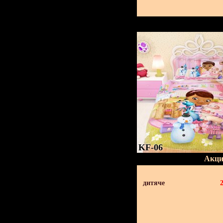
KF-06
Акци
дитяче