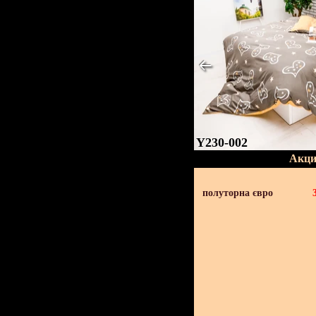
Y230-002
Акци
полуторна євро