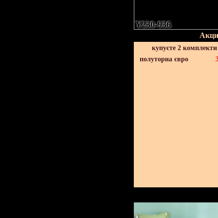
Y230-936
Акци
купуєте 2 комплекти
полуторна євро