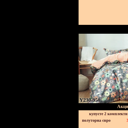
Y230-950
Акци
купуєте 2 комплекти
полуторна євро