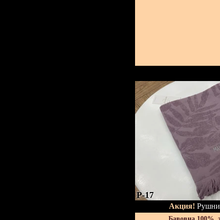
P-17
Акция!
Рушник
Бавовна 100%, 