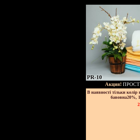
PR-10
Акция!
ПРОСТ
В наявності тільки колір
бавовна20%, 1
2