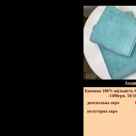
P-01
Акци
Бавовна 100% щільність 6
-1490грн. 50/1
двоспальна євро
полуторна євро