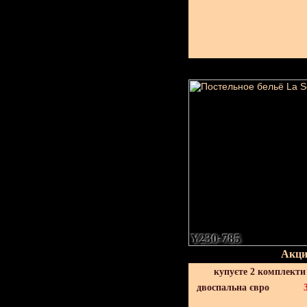
Y230-785
Акци
купуєте 2 комплекти
двоспальна євро