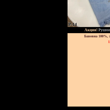
P-14
Акция!
Рушник
Бавовна 100%, 
1