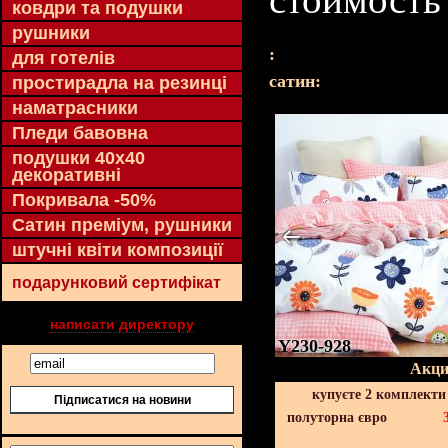
ковдри та подушки
рушники
:
для готелів
cатин:
простирадла на резинці
наматрасники
Пледи бавовна
подушки 40х40
декоративні
Покривала -50%
Сатин преміум, рушники
штучні квіти композиції
подарунковий сертифікат
написати директору
Y230-928
Акци
купуєте 2 комплекти
Підписатися на новини
полуторна євро