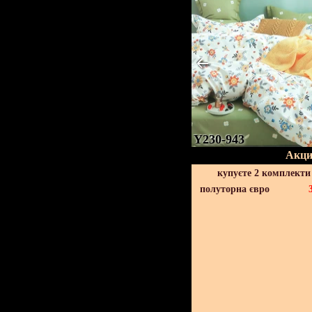
Y230-943
Акци
купуєте 2 комплекти
полуторна євро