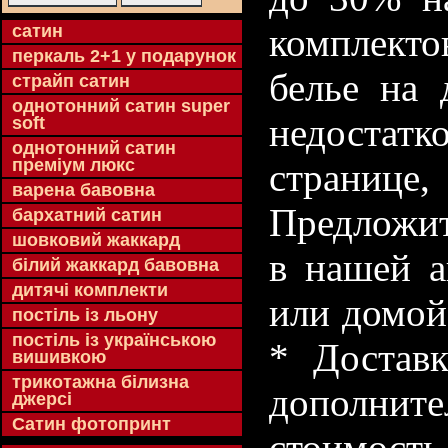
cатин
комплекто
перкаль 2+1 у подарунок
белье на 
страйп сатин
однотонний сатин super
недостатк
soft
однотонний сатин
преміум люкс
странице
варена бавовна
Предложит
бархатний сатин
шовковий жаккард
в нашей а
білий жаккард бавовна
дитячі комплекти
или домой
постіль із льону
постіль із українською
* Доставк
вишивкою
трикотажна білизна
дополнит
джерсі
Сатин фотопринт
стоимость