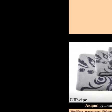
CJP-сіре
Акция!
рушник
30х65см. плотность 500г/