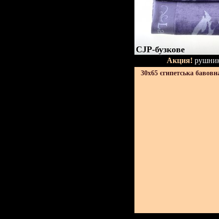
CJP-бузкове
Акция!
рушник
30х65 єгипетська бавовн