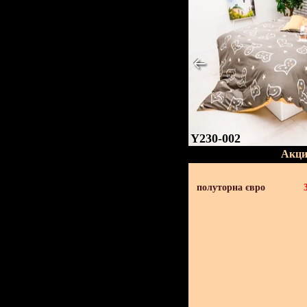
Y230-002
Акци
полуторна євро