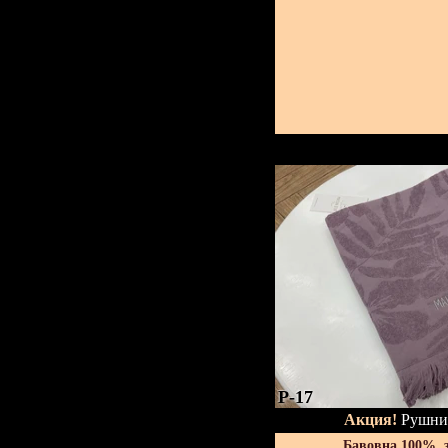
P-17
Акция!
Рушник
Бавовна 100%, 