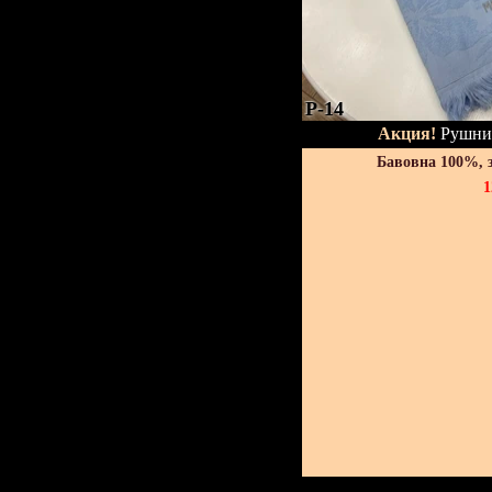
P-14
Акция!
Рушник
Бавовна 100%, 
1