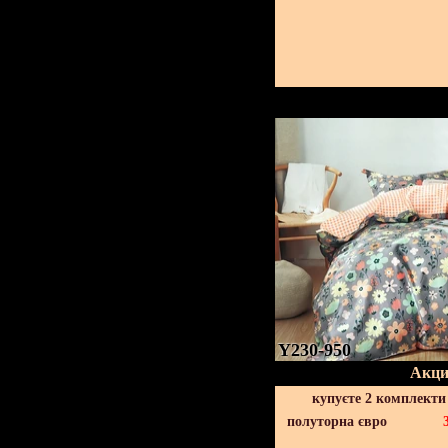
Y230-950
Акци
купуєте 2 комплекти
полуторна євро