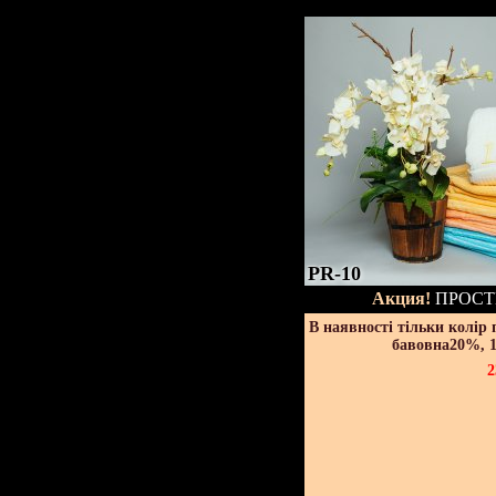
PR-10
Акция!
ПРОСТ
В наявності тільки колір
бавовна20%, 1
2