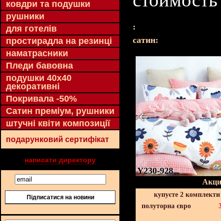
ковдри та подушки
рушники
:
для готелів
cатин:
простирадла на резинці
наматрасники
Пледи бавовна
подушки 40х40
декоративні
Покривала -50%
Сатин преміум, рушники
штучні квіти композиції
подарунковий сертифікат
написати директору
Y230-928
Акци
купуєте 2 комплекти
Підписатися на новини
полуторна євро