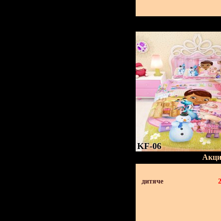
KF-06
Акци
дитяче