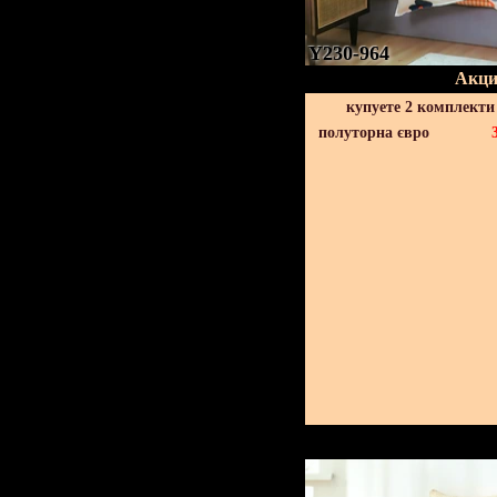
Y230-964
Акци
купуете 2 комплекти
полуторна євро