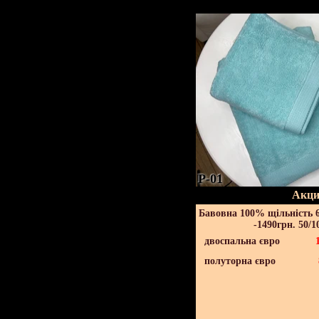
P-01
Акци
Бавовна 100% щільність 6
-1490грн. 50/1
двоспальна євро
полуторна євро