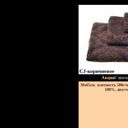
CJ-коричневое
Акция!
звича
30х65см. плотность 500г/
100%, двуст