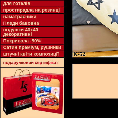
для готелів
простирадла на резинці
наматрасники
Пледи бавовна
подушки 40х40
декоративні
Покривала -50%
Сатин преміум, рушники
K-52
штучні квіти композиції
подарунковий сертифікат