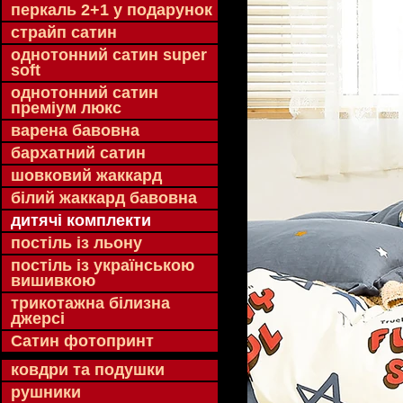
перкаль 2+1 у подарунок
страйп сатин
однотонний сатин super
soft
однотонний сатин
преміум люкс
варена бавовна
бархатний сатин
шовковий жаккард
білий жаккард бавовна
дитячі комплекти
постіль із льону
постіль із українською
вишивкою
трикотажна білизна
джерсі
Сатин фотопринт
ковдри та подушки
рушники