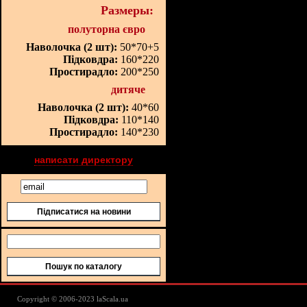
Размеры:
полуторна євро
Наволочка (2 шт):
50*70+5
Підковдра:
160*220
Простирадло:
200*250
дитяче
Наволочка (2 шт):
40*60
Підковдра:
110*140
Простирадло:
140*230
написати директору
Підписатися на новини
Пошук по каталогу
Lascala Домашний текстиль - пос
Copyright © 2006-2023 laScala.ua