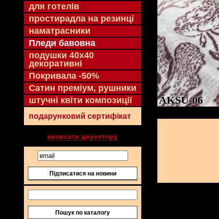
для готелів
простирадла на резинці
наматрасники
Пледи бавовна
подушки 40х40
декоративні
Покривала -50%
Сатин преміум, рушники
AKSU-06
штучні квіти композиції
подарунковий сертифікат
написати директору
Підписатися на новини
Пошук по каталогу