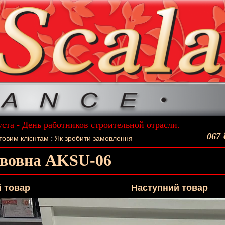
уста - День работников строительной отрасли.
ший подарок - Постельное белье La Scala!
067
:
товим клієнтам
Як зробити замовлення
авовна AKSU-06
 товар
Наступний товар