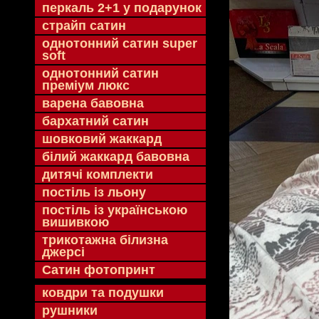
перкаль 2+1 у подарунок
страйп сатин
однотонний сатин super
soft
однотонний сатин
преміум люкс
варена бавовна
бархатний сатин
шовковий жаккард
білий жаккард бавовна
дитячі комплекти
постіль із льону
постіль із українською
вишивкою
трикотажна білизна
джерсі
Сатин фотопринт
ковдри та подушки
рушники