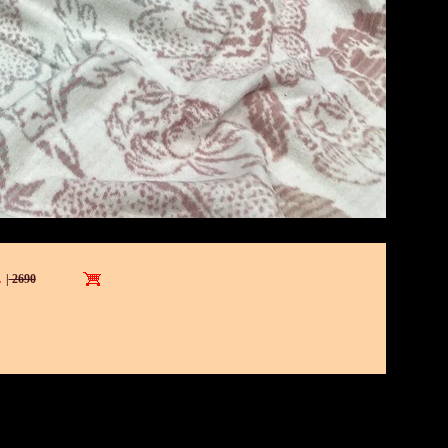
.
|
2690