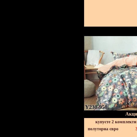
Y230-950
Акци
купуєте 2 комплекти
полуторна євро