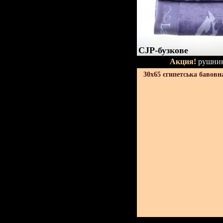
CJP-бузкове
Акция!
рушник
30х65 єгипетська бавовн