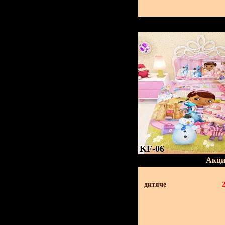
KF-06
Акци
дитяче