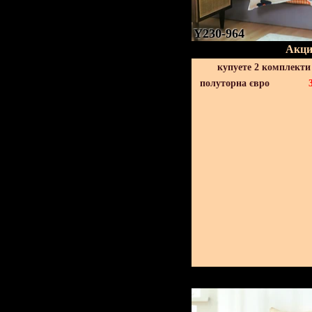
Y230-964
Акци
купуете 2 комплекти
полуторна євро