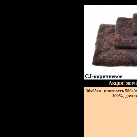
CJ-коричневое
Акция!
звича
30х65см. плотность 500г/
100%, двуст