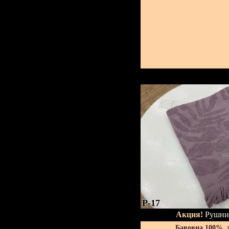
P-17
Акция!
Рушник
Бавовна 100%, 