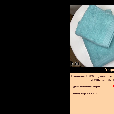
P-01
Акци
Бавовна 100% щільність 6
-1490грн. 50/1
двоспальна євро
полуторна євро