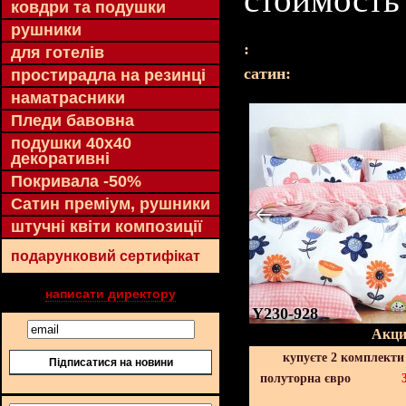
ковдри та подушки
рушники
:
для готелів
cатин:
простирадла на резинці
наматрасники
Пледи бавовна
подушки 40х40
декоративні
Покривала -50%
Сатин преміум, рушники
штучні квіти композиції
подарунковий сертифікат
написати директору
Y230-928
Акци
купуєте 2 комплекти
Підписатися на новини
полуторна євро