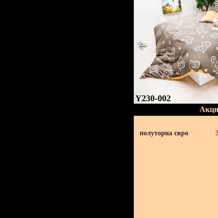
Y230-002
Акци
полуторна євро