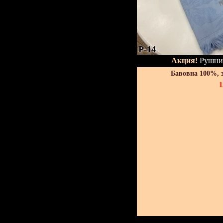
P-14
Акция!
Рушник
Бавовна 100%, 
1