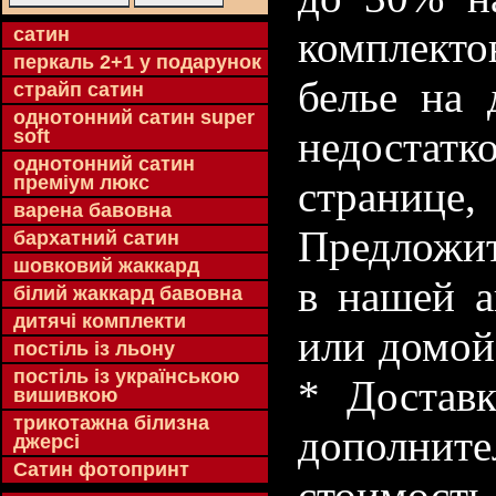
cатин
комплекто
перкаль 2+1 у подарунок
белье на 
страйп сатин
однотонний сатин super
недостатк
soft
однотонний сатин
преміум люкс
странице
варена бавовна
Предложит
бархатний сатин
шовковий жаккард
в нашей а
білий жаккард бавовна
дитячі комплекти
или домой
постіль із льону
постіль із українською
* Доставк
вишивкою
трикотажна білизна
дополнит
джерсі
Сатин фотопринт
стоимость