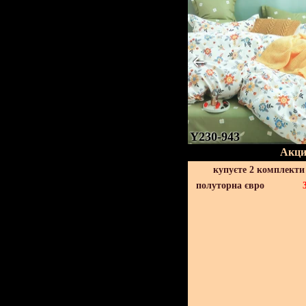
Y230-943
Акци
купуєте 2 комплекти
полуторна євро