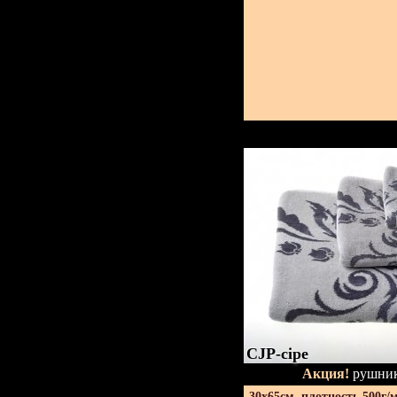
CJP-сіре
Акция!
рушник
30х65см. плотность 500г/