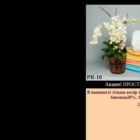
PR-10
Акция!
ПРОСТ
В наявності тільки колір
бавовна20%, 1
2