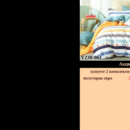
Y230-961
Акци
купуете 2 комплекти
полуторна євро