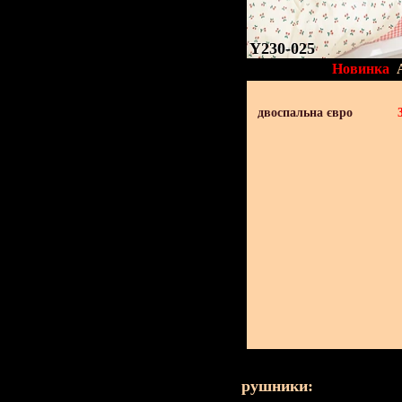
Y230-025
Новинка
двоспальна євро
рушники: