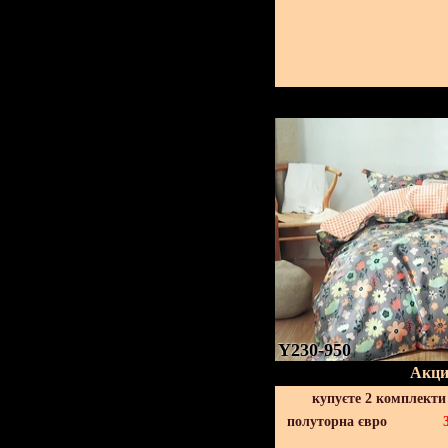
Y230-950
Акци
купуєте 2 комплекти
полуторна євро