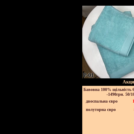
P-01
Акци
Бавовна 100% щільність 6
-1490грн. 50/1
двоспальна євро
полуторна євро