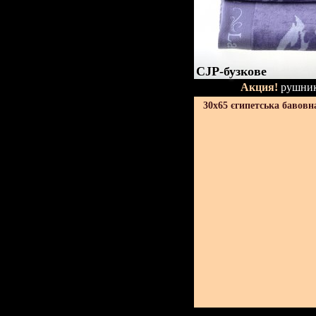
CJP-бузкове
Акция!
рушник
30х65 єгипетська бавовн