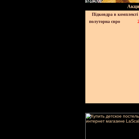
Акци
Підковдра в комплекті 
полуторна євро