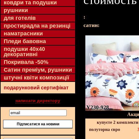
ковдри та подушки
рушники
:
для готелів
cатин:
простирадла на резинці
наматрасники
Пледи бавовна
подушки 40х40
декоративні
Покривала -50%
Сатин преміум, рушники
штучні квіти композиції
подарунковий сертифікат
написати директору
Y230-928
Акци
купуєте 2 комплекти
Підписатися на новини
полуторна євро