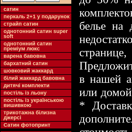
cатин
комплекто
перкаль 2+1 у подарунок
белье на 
страйп сатин
однотонний сатин super
недостатк
soft
однотонний сатин
преміум люкс
странице
варена бавовна
Предложит
бархатний сатин
шовковий жаккард
в нашей а
білий жаккард бавовна
дитячі комплекти
или домой
постіль із льону
постіль із українською
* Доставк
вишивкою
трикотажна білизна
дополнит
джерсі
Сатин фотопринт
стоимость