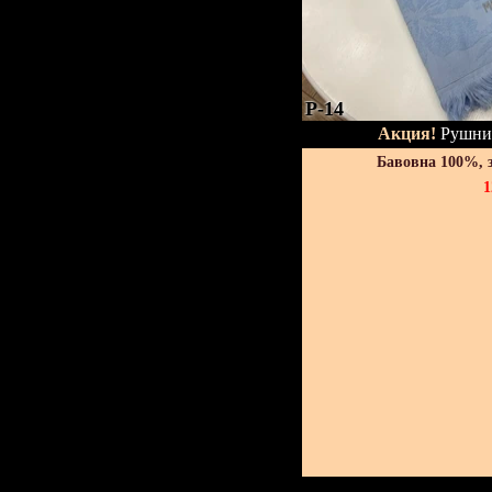
P-14
Акция!
Рушник
Бавовна 100%, 
1