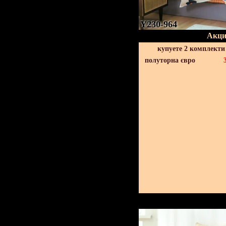
Y230-964
Акци
купуете 2 комплекти
полуторна євро