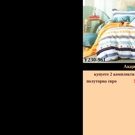
Y230-961
Акци
купуете 2 комплекти
полуторна євро