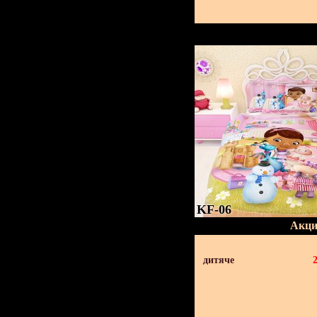
KF-06
Акци
дитяче