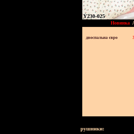
Y230-025
Новинка
двоспальна євро
рушники: