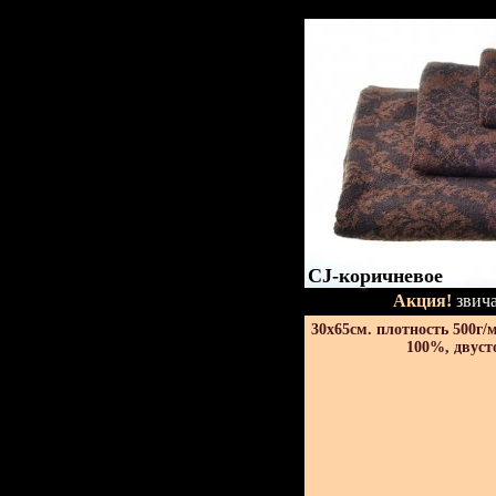
CJ-коричневое
Акция!
звича
30х65см. плотность 500г/
100%, двуст