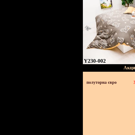
Y230-002
Акци
полуторна євро