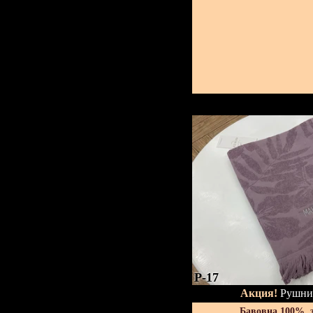
P-17
Акция!
Рушник
Бавовна 100%, 