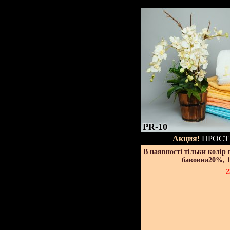
PR-10
Акция!
ПРОСТ
В наявності тільки колір
бавовна20%, 1
2