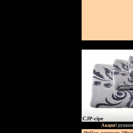
CJP-сіре
Акция!
рушник
30х65см. плотность 500г/