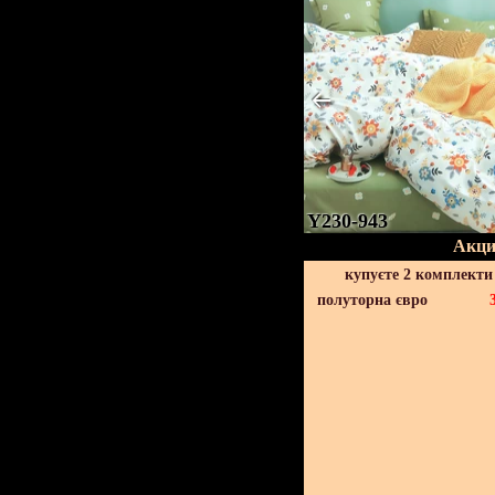
Y230-943
Акци
купуєте 2 комплекти
полуторна євро