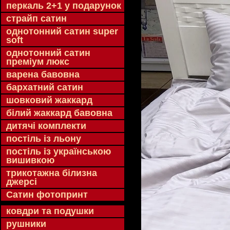
перкаль 2+1 у подарунок
страйп сатин
однотонний сатин super
soft
однотонний сатин
преміум люкс
варена бавовна
бархатний сатин
шовковий жаккард
білий жаккард бавовна
дитячі комплекти
постіль із льону
постіль із українською
вишивкою
трикотажна білизна
джерсі
Сатин фотопринт
ковдри та подушки
рушники