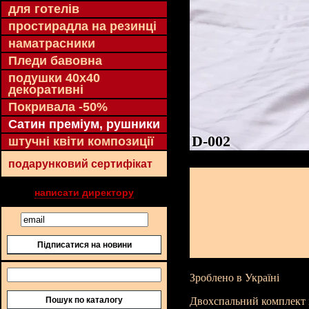
для готелів
простирадла на резинці
наматрасники
Пледи бавовна
подушки 40х40
декоративні
Покривала -50%
Сатин преміум, рушники
D-002
штучні квіти композиції
подарунковий сертифікат
написати директору
Підписатися на новини
Зроблено в Україні
Пошук по каталогу
Двохспальний комплект 