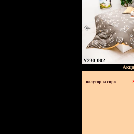
Y230-002
Акци
полуторна євро