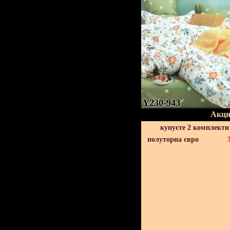
Y230-943
Акци
купуєте 2 комплекти
полуторна євро