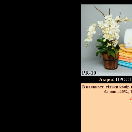
PR-10
Акция!
ПРОСТ
В наявності тільки колір
бавовна20%, 1
2