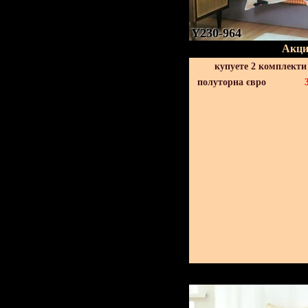
Y230-964
Акци
купуете 2 комплекти
полуторна євро