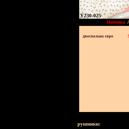
Y230-025
Новинка
двоспальна євро
рушники: