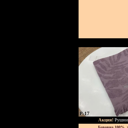
P-17
Акция!
Рушник
Бавовна 100%, 