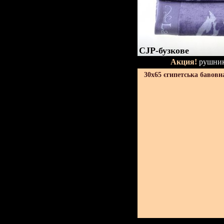
CJP-бузкове
Акция!
рушник
30х65 єгипетська бавовн