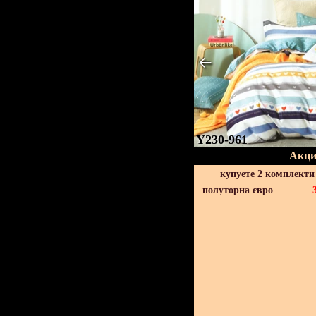
Y230-961
Акци
купуете 2 комплекти
полуторна євро