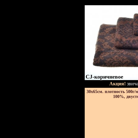
CJ-коричневое
Акция!
звича
30х65см. плотность 500г/
100%, двуст