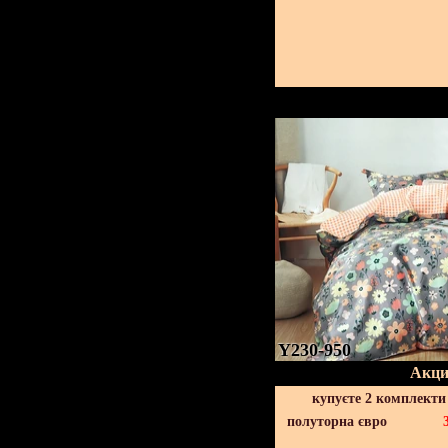
Y230-950
Акци
купуєте 2 комплекти
полуторна євро