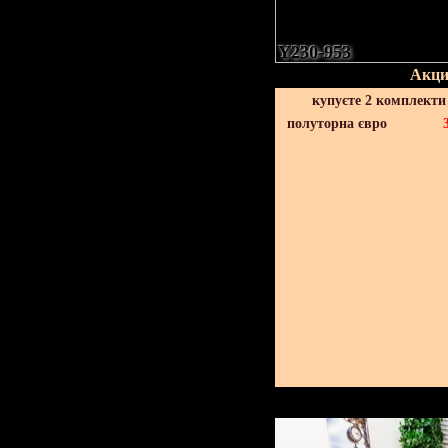
Y230-953
Акци
купуєте 2 комплекти
полуторна євро