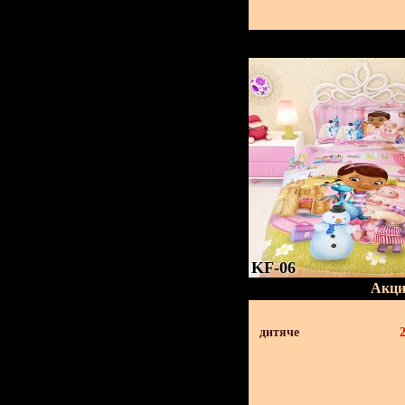
KF-06
Акци
дитяче