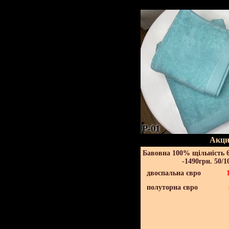
P-01
Акци
Бавовна 100% щільність 6
-1490грн. 50/1
двоспальна євро
полуторна євро