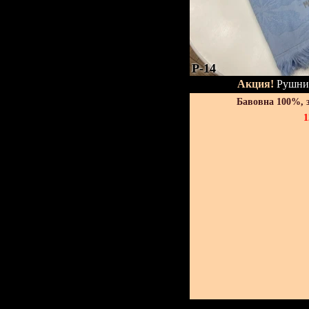
P-14
Акция!
Рушник
Бавовна 100%, 
1