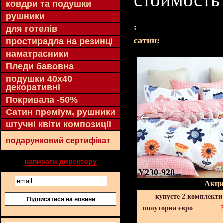
ковдри та подушки
рушники
:
для готелів
cатин:
простирадла на резинці
наматрасники
Пледи бавовна
подушки 40х40
декоративні
Покривала -50%
Сатин преміум, рушники
штучні квіти композиції
подарунковий сертифікат
написати директору
Y230-928
Акци
купуєте 2 комплекти
Підписатися на новини
полуторна євро