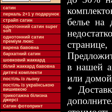
cатин
комплекто
перкаль 2+1 у подарунок
белье на 
страйп сатин
однотонний сатин super
недостатк
soft
однотонний сатин
преміум люкс
странице
варена бавовна
Предложит
бархатний сатин
шовковий жаккард
в нашей а
білий жаккард бавовна
дитячі комплекти
или домой
постіль із льону
постіль із українською
* Доставк
вишивкою
трикотажна білизна
дополнит
джерсі
Сатин фотопринт
стоимость