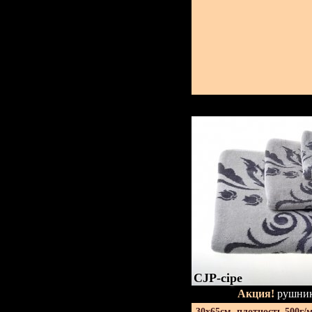
CJP-сіре
Акция!
рушник
30х65см. плотность 500г/