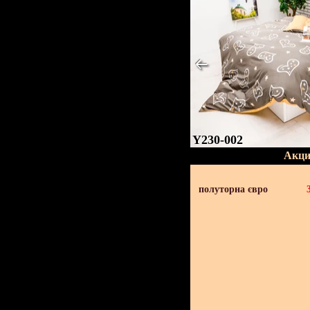
Y230-002
Акци
полуторна євро