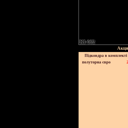
KI-062
Акци
Підковдра в комплекті 
полуторна євро