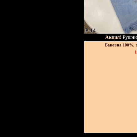
P-14
Акция!
Рушник
Бавовна 100%, 
1