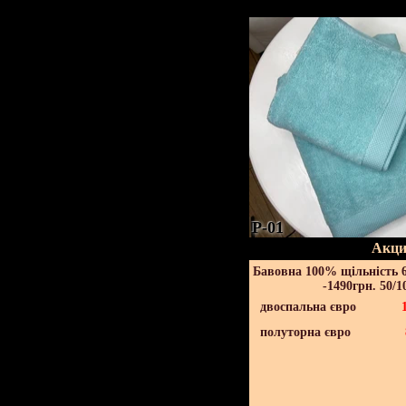
P-01
Акци
Бавовна 100% щільність 6
-1490грн. 50/1
двоспальна євро
полуторна євро