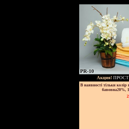
PR-10
Акция!
ПРОСТ
В наявності тільки колір
бавовна20%, 1
2