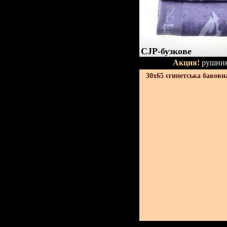
CJP-бузкове
Акция!
рушник
30х65 єгипетська бавовн