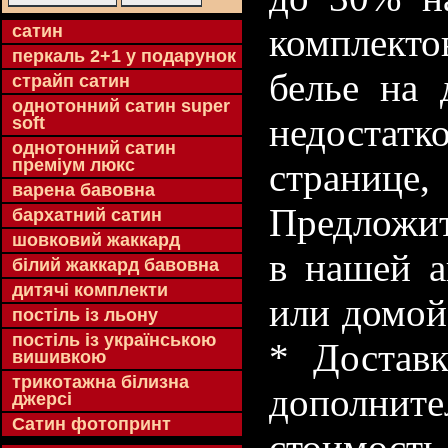
cатин
комплекто
перкаль 2+1 у подарунок
белье на 
страйп сатин
однотонний сатин super
недостатк
soft
однотонний сатин
преміум люкс
странице
варена бавовна
Предложит
бархатний сатин
шовковий жаккард
в нашей а
білий жаккард бавовна
дитячі комплекти
или домой
постіль із льону
постіль із українською
* Доставк
вишивкою
трикотажна білизна
дополнит
джерсі
Сатин фотопринт
стоимость