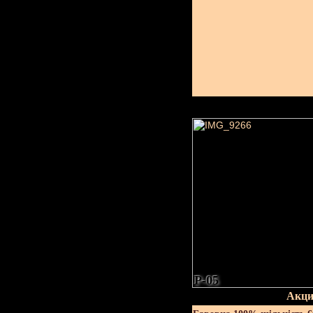
P-05
Акци