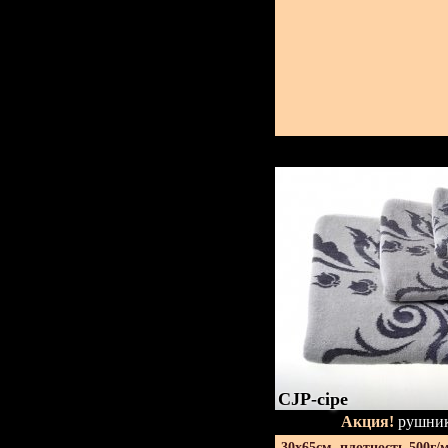
CJP-сіре
Акция!
рушник
30х65см. плотность 500г/