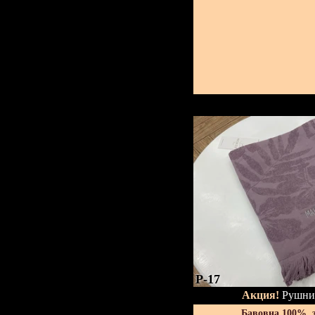
P-17
Акция!
Рушник
Бавовна 100%, 