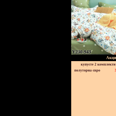
Y230-943
Акци
купуєте 2 комплекти
полуторна євро