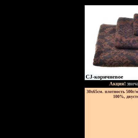
CJ-коричневое
Акция!
звича
30х65см. плотность 500г/
100%, двуст