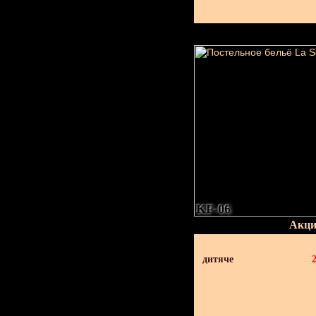
KF-06
Акци
дитяче