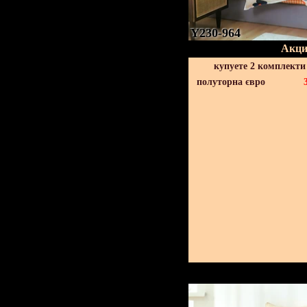
Y230-964
Акци
купуете 2 комплекти
полуторна євро