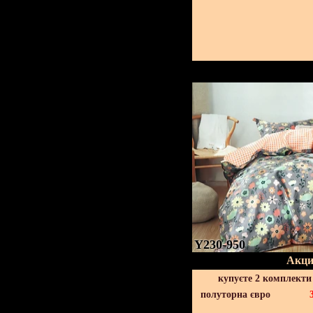
Y230-950
Акци
купуєте 2 комплекти
полуторна євро