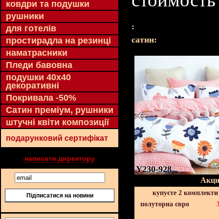
ковдри та подушки
рушники
:
для готелів
cатин:
простирадла на резинці
наматрасники
Пледи бавовна
подушки 40х40
декоративні
Покривала -50%
Сатин преміум, рушники
штучні квіти композиції
подарунковий сертифікат
написати директору
Y230-928
Акци
купуєте 2 комплекти
Підписатися на новини
полуторна євро