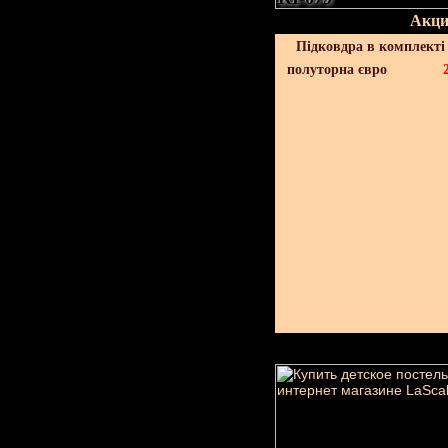
Акци
Підковдра в комплекті 
полуторна євро