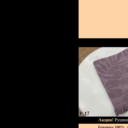
P-17
Акция!
Рушник
Бавовна 100%, 