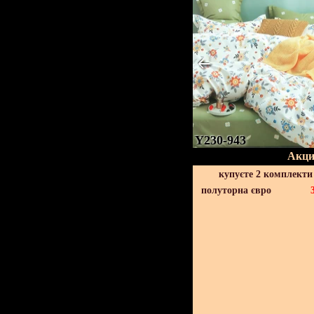
Y230-943
Акци
купуєте 2 комплекти
полуторна євро