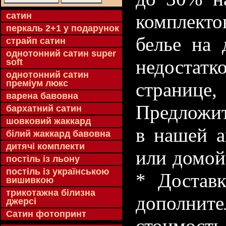
cатин
комплекто
перкаль 2+1 у подарунок
белье на 
страйп сатин
однотонний сатин super
недостатк
soft
однотонний сатин
преміум люкс
странице
варена бавовна
Предложит
бархатний сатин
шовковий жаккард
в нашей а
білий жаккард бавовна
дитячі комплекти
или домой
постіль із льону
постіль із українською
* Доставк
вишивкою
трикотажна білизна
дополнит
джерсі
Сатин фотопринт
стоимость