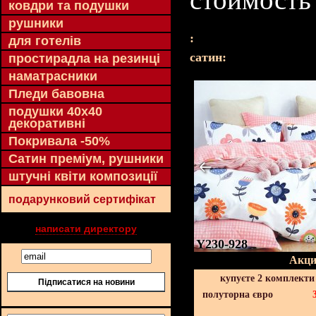
ковдри та подушки
рушники
:
для готелів
cатин:
простирадла на резинці
наматрасники
Пледи бавовна
подушки 40х40
декоративні
Покривала -50%
Сатин преміум, рушники
штучні квіти композиції
подарунковий сертифікат
написати директору
Y230-928
Акци
купуєте 2 комплекти
Підписатися на новини
полуторна євро