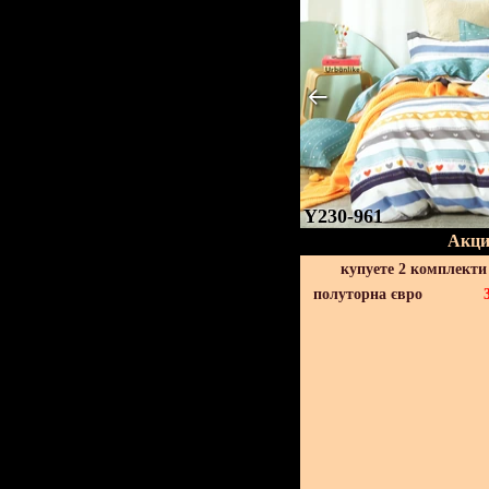
Y230-961
Акци
купуете 2 комплекти
полуторна євро