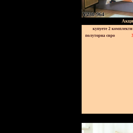
Y230-964
Акци
купуете 2 комплекти
полуторна євро