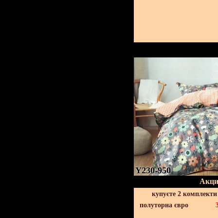
Y230-950
Акци
купуєте 2 комплекти
полуторна євро