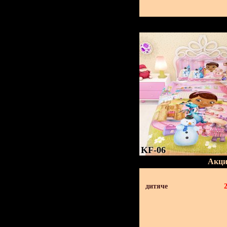
KF-06
Акци
дитяче