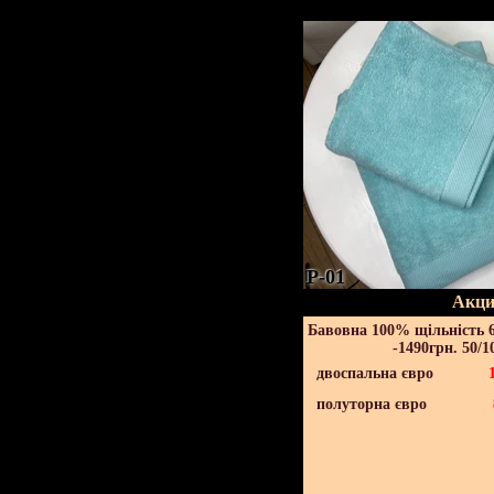
P-01
Акци
Бавовна 100% щільність 6
-1490грн. 50/1
двоспальна євро
полуторна євро