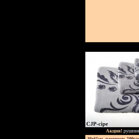
CJP-сіре
Акция!
рушник
30х65см. плотность 500г/