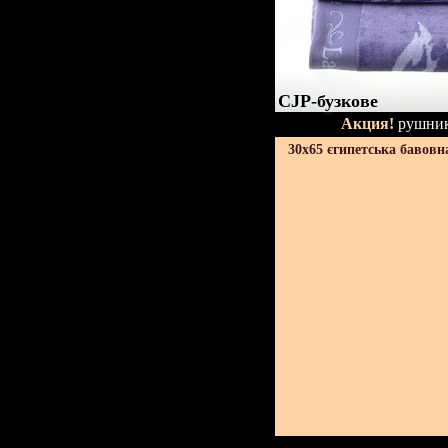
CJP-бузкове
Акция!
рушник
30х65 єгипетська бавовн