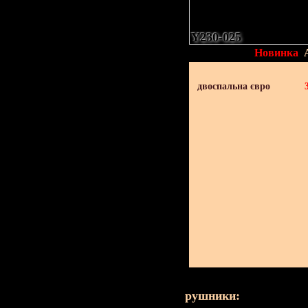
Y230-025
Новинка
двоспальна євро
рушники: