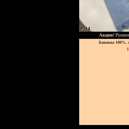
P-14
Акция!
Рушник
Бавовна 100%, 
1