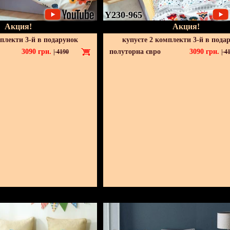
Y230-965
Акция!
Акция!
мплекти 3-й в подарунок
купуєте 2 комплекти 3-й в пода
3090
грн.
полуторна євро
3090
грн.
|
4190
|
41