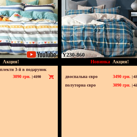
Y230-860
Акция!
Новинка
Акция!
мплекти 3-й в подарунок
3090
грн.
двоспальна євро
3490
грн.
|
4190
|
43
полуторна євро
3090
грн.
|
42