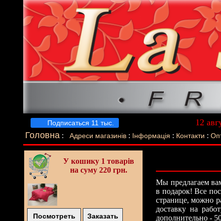
12 авг
Подписаться 11 тыс.
Луч
Головна
:
:
:
:
Адреси магазинів
Інформація
Контакти
Оп
У кошику
1 товарів
на суму 220 грн.
Мы предлагаем вам
в подарок! Все по
странице, можно р
доставку на рабо
Посмотреть
Заказать
дополнительно - 5