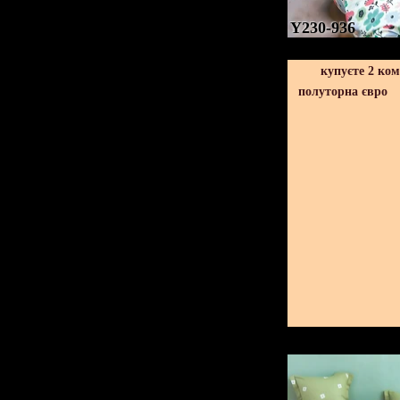
Y230-936
купуєте 2 ко
полуторна євро