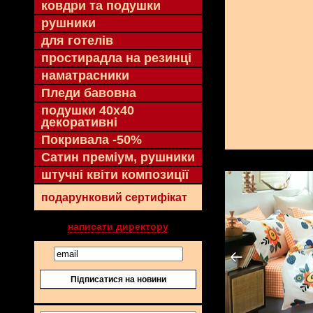
ковдри та подушки
рушники
для готелів
простирадла на резинці
наматрасники
Пледи бавовна
подушки 40х40
декоративні
Покривала -50%
Сатин преміум, рушники
штучні квіти композиції
подарунковий сертифікат
написати директору
Підписатися на новини