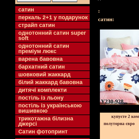
cатин
:
перкаль 2+1 у подарунок
cатин:
страйп сатин
однотонний сатин super
soft
однотонний сатин
преміум люкс
варена бавовна
бархатний сатин
шовковий жаккард
білий жаккард бавовна
дитячі комплекти
постіль із льону
Y230-928
постіль із українською
вишивкою
купуєте 2 ко
трикотажна білизна
джерсі
полуторна євро
Сатин фотопринт