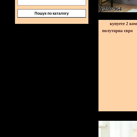
Y230-964
Пошук по каталогу
купуете 2 ко
полуторна євро