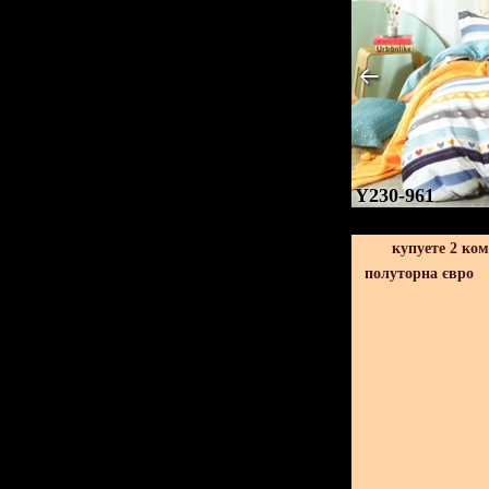
Y230-961
купуете 2 ко
полуторна євро