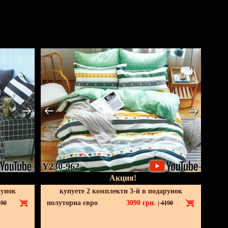
Y230-962
Акция!
рунок
купуете 2 комплекти 3-й в подарунок
полуторна євро
3090
грн.
90
|
4190