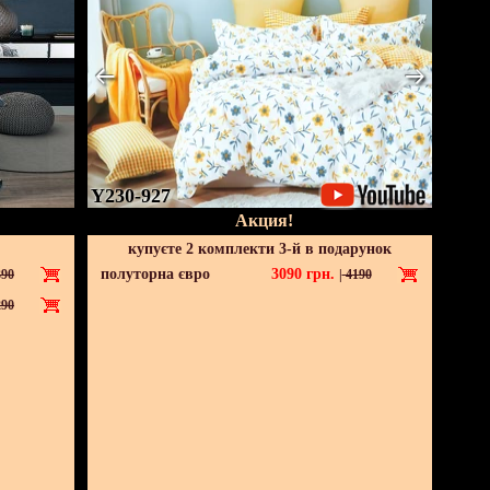
Y230-927
Акция!
купуєте 2 комплекти 3-й в подарунок
полуторна євро
3090
грн.
90
|
4190
90