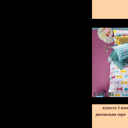
Y230-785
купуєте 2 ко
двоспальна євро