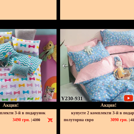
Y230-931
Акция!
Акция!
мплекти 3-й в подарунок
купуєте 2 комплекти 3-й в пода
3490
грн.
полуторна євро
3090
грн.
|
4390
|
41