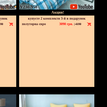
Y230-958
Акция!
рунок
купуєте 2 комплекти 3-й в подарунок
полуторна євро
3090
грн.
90
|
4190