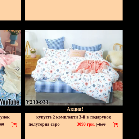
Y230-933
Акция!
рунок
купуєте 2 комплекти 3-й в подарунок
полуторна євро
3090
грн.
90
|
4190