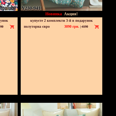
Y230-941
Новинка
Акция!
рунок
купуєте 2 комплекти 3-й в подарунок
полуторна євро
3090
грн.
90
|
4190