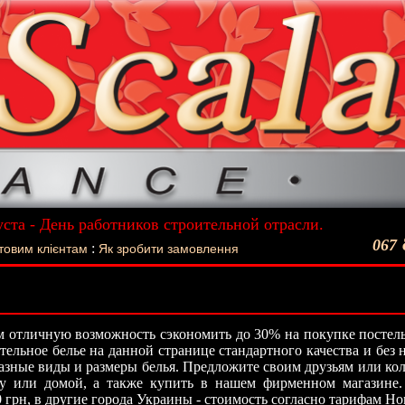
уста - День работников строительной отрасли.
ший подарок - Постельное белье La Scala!
067
:
товим клієнтам
Як зробити замовлення
 отличную возможность сэкономить до 30% на покупке постель
стельное белье на данной странице стандартного качества и без
азные виды и размеры белья. Предложите своим друзьям или кол
ту или домой, а также купить в нашем фирменном магазине.
0 грн, в другие города Украины - стоимость согласно тарифам Н