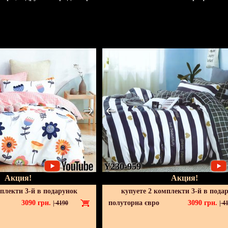
Y230-959
Акция!
Акция!
мплекти 3-й в подарунок
купуете 2 комплекти 3-й в пода
3090
грн.
полуторна євро
3090
грн.
|
4190
|
41