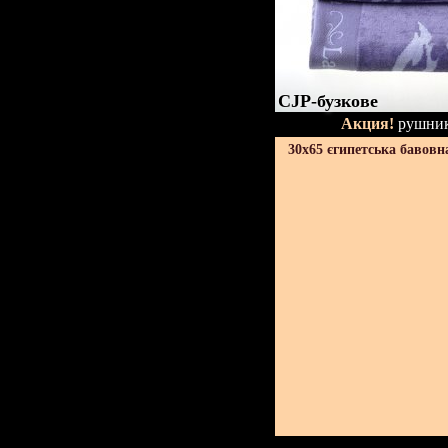
CJP-бузкове
Акция!
рушник
30х65 єгипетська бавовн