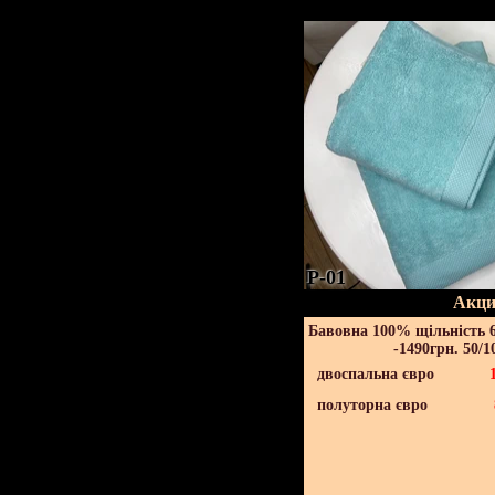
P-01
Акци
Бавовна 100% щільність 6
-1490грн. 50/1
двоспальна євро
полуторна євро