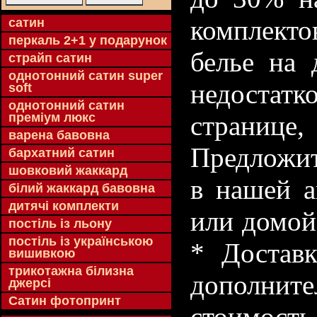
комплекто
cатин
перкаль 2+1 у подарунок
белье на 
страйп сатин
однотонний сатин super
недостатк
soft
однотонний сатин
преміум люкс
странице
варена бавовна
Предложит
бархатний сатин
шовковий жаккард
в нашей а
білий жаккард бавовна
дитячі комплекти
или домой
постіль із льону
постіль із українською
* Доставк
вишивкою
трикотажна білизна
дополнит
джерсі
Сатин фотопринт
стоимость