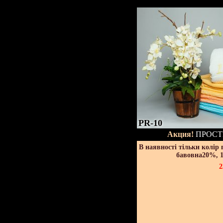
PR-10
Акция!
ПРОСТ
В наявності тільки колір
бавовна20%, 1
2