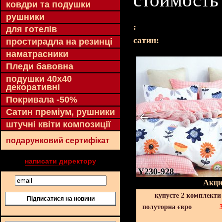
ковдри та подушки
рушники
:
для готелів
cатин:
простирадла на резинці
наматрасники
Пледи бавовна
подушки 40х40
декоративні
Покривала -50%
Сатин преміум, рушники
штучні квіти композиції
подарунковий сертифікат
написати директору
Y230-928
Акци
купуєте 2 комплекти
Підписатися на новини
полуторна євро