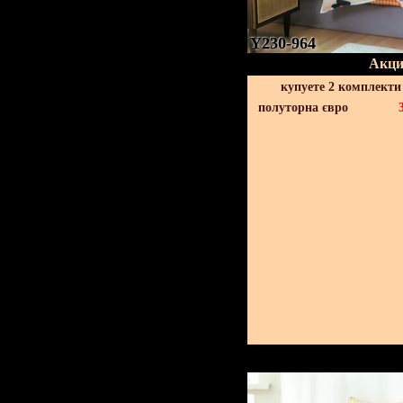
Y230-964
Акци
купуете 2 комплекти
полуторна євро