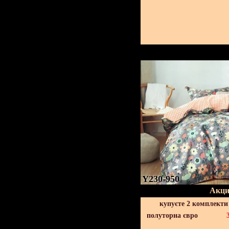
Y230-950
Акци
купуєте 2 комплекти
полуторна євро