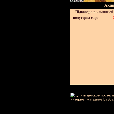
Акци
Підковдра в комплекті 
полуторна євро