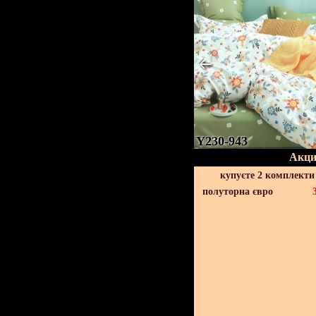
Y230-943
Акци
купуєте 2 комплекти
полуторна євро