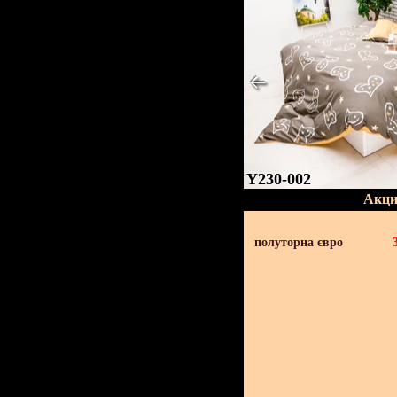
Y230-002
Акци
полуторна євро