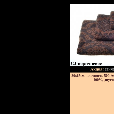
CJ-коричневое
Акция!
звича
30х65см. плотность 500г/
100%, двуст