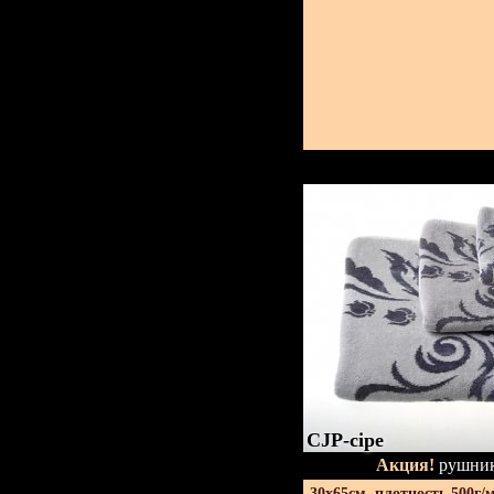
CJP-сіре
Акция!
рушник
30х65см. плотность 500г/