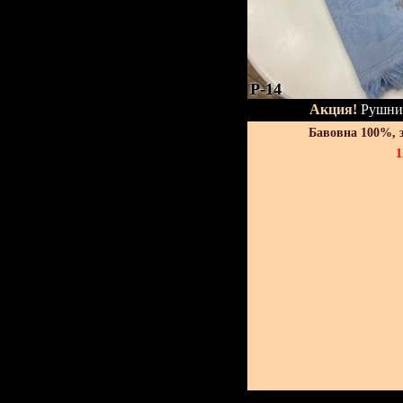
P-14
Акция!
Рушник
Бавовна 100%, 
1