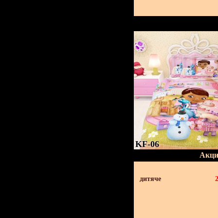
KF-06
Акци
дитяче