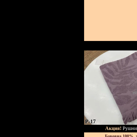
P-17
Акция!
Рушник
Бавовна 100%, 