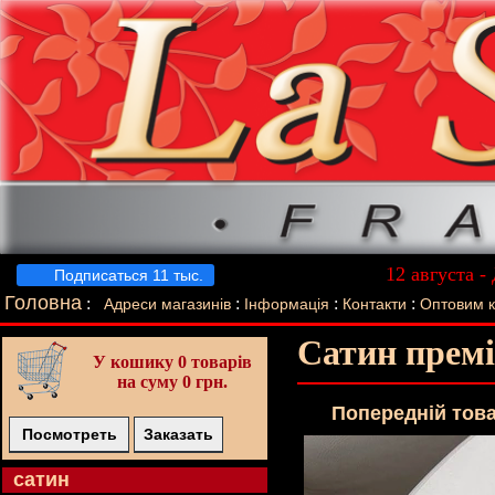
12 августа -
Подписаться 11 тыс.
Лучший п
Головна
:
:
:
:
Адреси магазинів
Інформація
Контакти
Оптовим 
Сатин премі
У кошику
0 товарів
на суму 0 грн.
Попереднiй тов
Посмотреть
Заказать
cатин