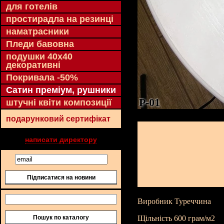
для готелів
простирадла на резинці
наматрасники
Пледи бавовна
подушки 40х40
декоративні
Покривала -50%
Сатин преміум, рушники
P-01
штучні квіти композиції
подарунковий сертифікат
написати директору
Підписатися на новини
Виробник Туреччина
Пошук по каталогу
Щільність 600 грам/м2