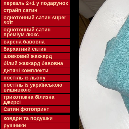
перкаль 2+1 у подарунок
страйп сатин
однотонний сатин super
soft
однотонний сатин
преміум люкс
варена бавовна
бархатний сатин
шовковий жаккард
білий жаккард бавовна
дитячі комплекти
постіль із льону
постіль із українською
вишивкою
трикотажна білизна
джерсі
Сатин фотопринт
ковдри та подушки
рушники