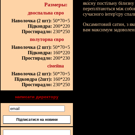
якісну постільну білизну
Размеры:
переплітаються між собо
двоспальна євро
сучасного інтер'єру спаль
Наволочка (2 шт):
50*70+5
Оксамитовий сатин, з яко
Підковдра:
200*220
вам максимум задоволен
Простирадло:
230*250
полуторна євро
Наволочка (2 шт):
50*70+5
Підковдра:
160*220
Простирадло:
200*230
сімейна
Наволочка (2 шт):
50*70+5
Підковдра (2шт):
160*220
Простирадло:
230*250
написати директору
Підписатися на новини