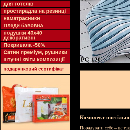
для готелів
простирадла на резинці
наматрасники
Пледи бавовна
подушки 40х40
декоративні
Покривала -50%
Сатин преміум, рушники
PC-120
штучні квіти композиції
подарунковий сертифікат
Комплект постільно
Порадувати себе – це та