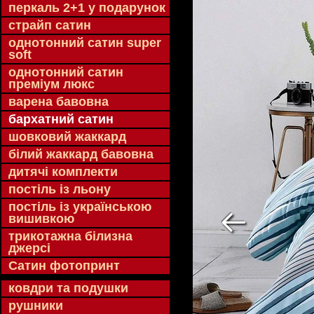
перкаль 2+1 у подарунок
страйп сатин
однотонний сатин super
soft
однотонний сатин
преміум люкс
варена бавовна
бархатний сатин
шовковий жаккард
білий жаккард бавовна
дитячі комплекти
постіль із льону
постіль із українською
вишивкою
трикотажна білизна
джерсі
Сатин фотопринт
ковдри та подушки
рушники