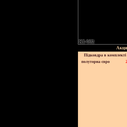
KI-062
Акци
Підковдра в комплекті 
полуторна євро