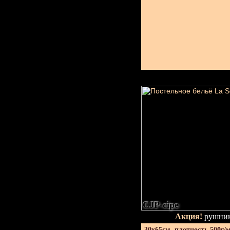
CJP-сіре
Акция!
рушник
30х65см. плотность 500г/