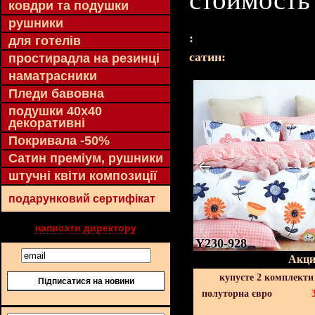
ковдри та подушки
рушники
:
для готелів
cатин:
простирадла на резинці
наматрасники
Пледи бавовна
подушки 40х40
декоративні
Покривала -50%
Сатин преміум, рушники
штучні квіти композиції
подарунковий сертифікат
написати директору
Y230-928
Акци
купуєте 2 комплекти
Підписатися на новини
полуторна євро