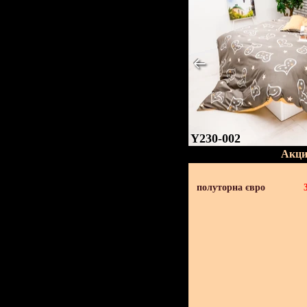
Y230-002
Акци
полуторна євро