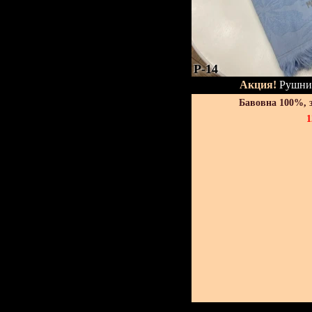
P-14
Акция!
Рушник
Бавовна 100%, 
1