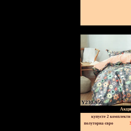
Y230-950
Акци
купуєте 2 комплекти
полуторна євро