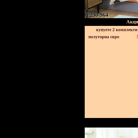
Y230-964
Акци
купуете 2 комплекти
полуторна євро