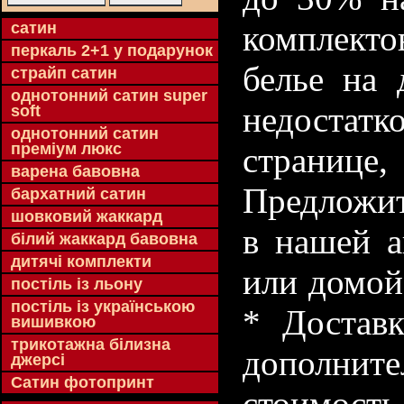
cатин
комплекто
перкаль 2+1 у подарунок
белье на 
страйп сатин
однотонний сатин super
недостатк
soft
однотонний сатин
преміум люкс
странице
варена бавовна
Предложит
бархатний сатин
шовковий жаккард
в нашей а
білий жаккард бавовна
дитячі комплекти
или домой
постіль із льону
постіль із українською
* Доставк
вишивкою
трикотажна білизна
дополнит
джерсі
Сатин фотопринт
стоимость