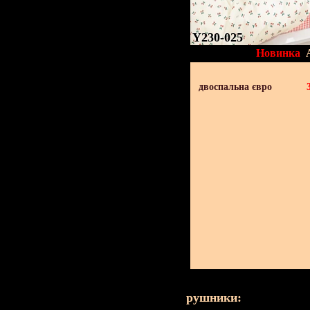
Y230-025
Новинка
двоспальна євро
рушники: