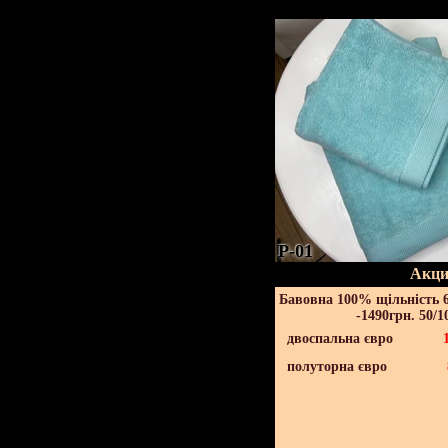
P-01
Акци
Бавовна 100% щільність 6
-1490грн. 50/1
двоспальна євро
полуторна євро