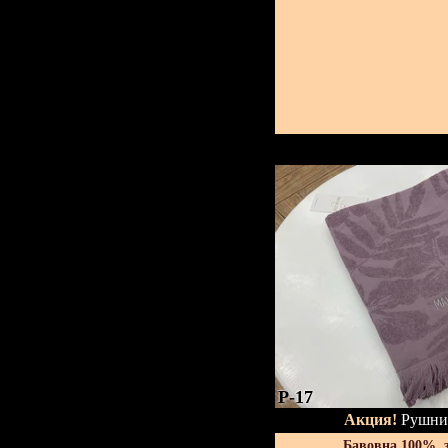
P-17
Акция!
Рушник
Бавовна 100%, 