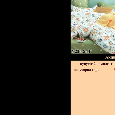
Y230-943
Акци
купуєте 2 комплекти
полуторна євро