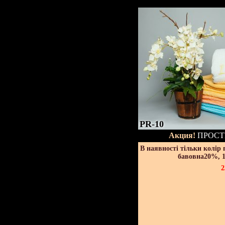
PR-10
Акция!
ПРОСТ
В наявності тільки колір
бавовна20%, 1
2