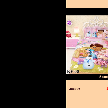
KF-06
Акци
дитяче