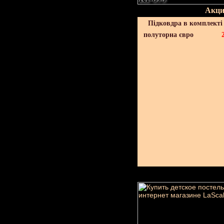
Акци
Підковдра в комплекті 
полуторна євро