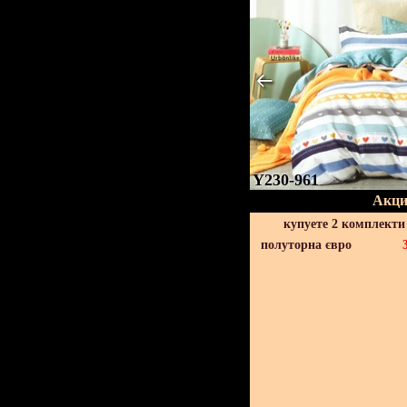
Y230-961
Акци
купуете 2 комплекти
полуторна євро