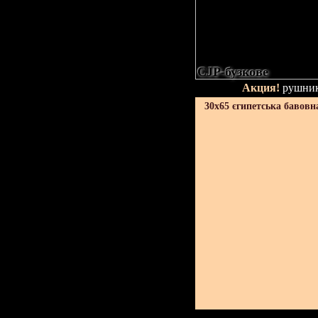
CJP-бузкове
Акция!
рушник
30х65 єгипетська бавовн