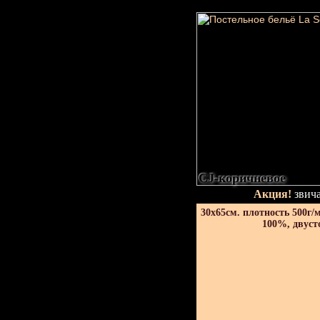
CJ-коричневое
Акция!
звича
30х65см. плотность 500г/
100%, двуст