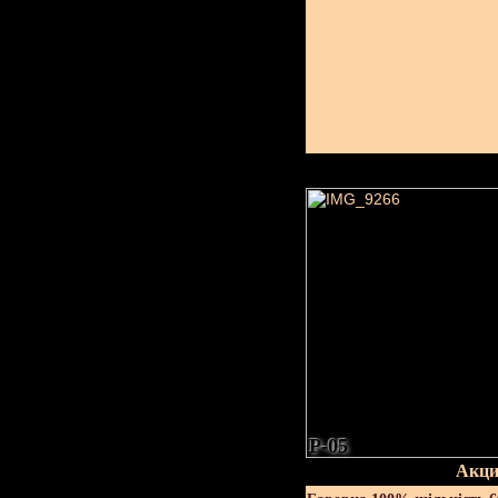
P-05
Акци