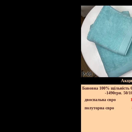
P-01
Акци
Бавовна 100% щільність 6
-1490грн. 50/1
двоспальна євро
полуторна євро