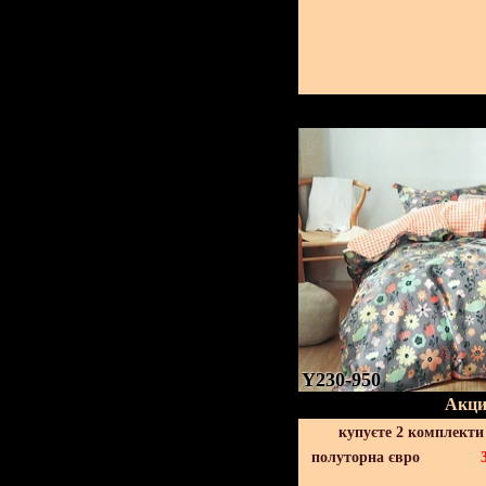
Y230-950
Акци
купуєте 2 комплекти
полуторна євро