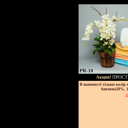
PR-10
Акция!
ПРОСТ
В наявності тільки колір
бавовна20%, 1
2