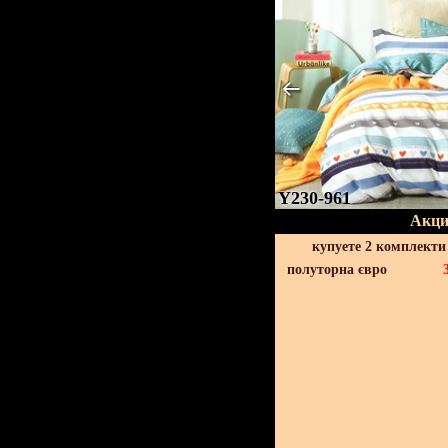
Y230-961
Акци
купуете 2 комплекти
полуторна євро