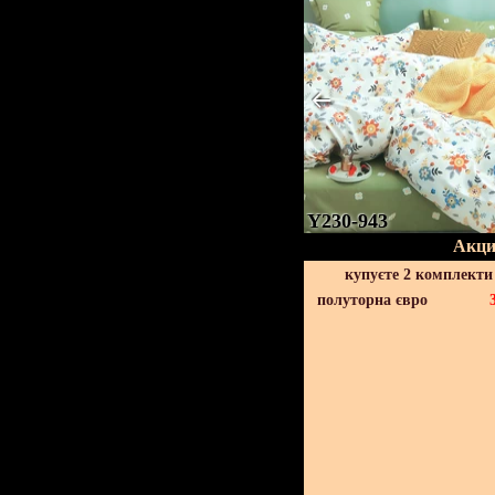
Y230-943
Акци
купуєте 2 комплекти
полуторна євро