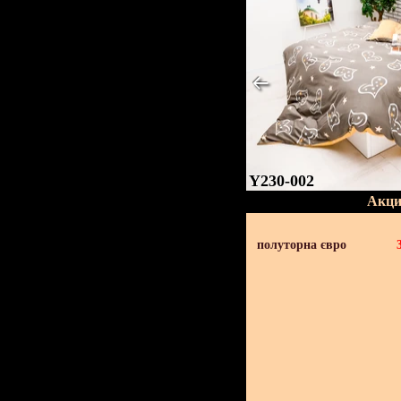
Y230-002
Акци
полуторна євро