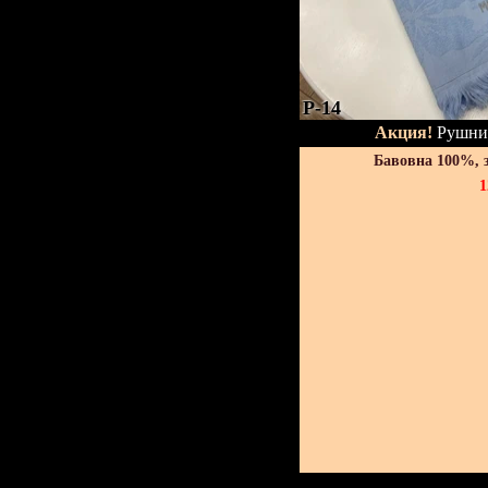
P-14
Акция!
Рушник
Бавовна 100%, 
1