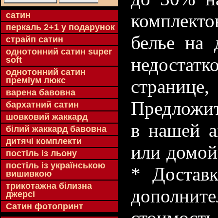
cатин
комплекто
перкаль 2+1 у подарунок
белье на 
страйп сатин
однотонний сатин super
недостатк
soft
однотонний сатин
преміум люкс
странице
варена бавовна
Предложит
бархатний сатин
шовковий жаккард
в нашей а
білий жаккард бавовна
дитячі комплекти
или домой
постіль із льону
постіль із українською
* Доставк
вишивкою
трикотажна білизна
дополнит
джерсі
Сатин фотопринт
стоимость