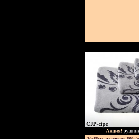
CJP-сіре
Акция!
рушник
30х65см. плотность 500г/