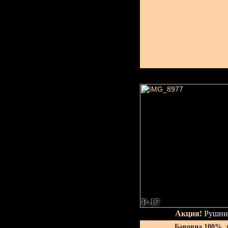
P-17
Акция!
Рушник
Бавовна 100%, 