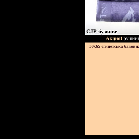
CJP-бузкове
Акция!
рушник
30х65 єгипетська бавовн