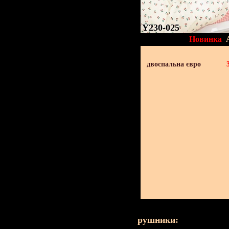
Y230-025
Новинка
двоспальна євро
рушники: