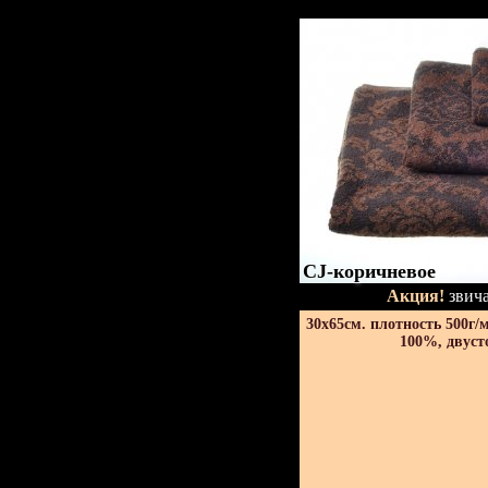
CJ-коричневое
Акция!
звича
30х65см. плотность 500г/
100%, двуст