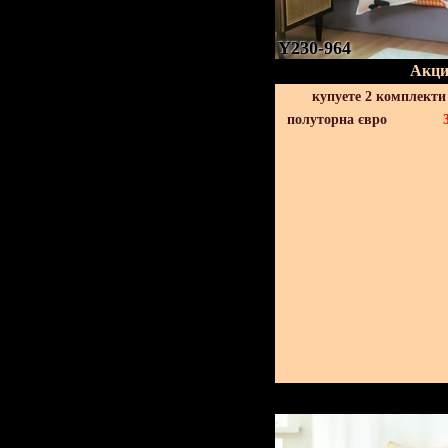
Y230-964
Акци
купуете 2 комплекти
полуторна євро