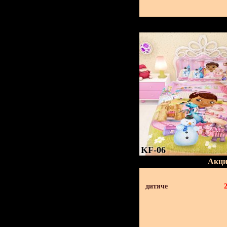
KF-06
Акци
дитяче