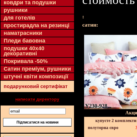
ковдри та подушки
рушники
:
для готелів
cатин:
простирадла на резинці
наматрасники
Пледи бавовна
подушки 40х40
декоративні
Покривала -50%
Сатин преміум, рушники
штучні квіти композиції
подарунковий сертифікат
написати директору
Y230-928
Акци
купуєте 2 комплекти
Підписатися на новини
полуторна євро