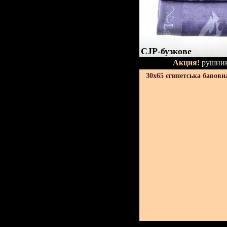
CJP-бузкове
Акция!
рушник
30х65 єгипетська бавовн