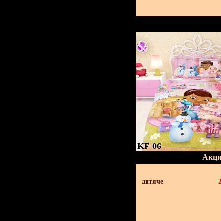
KF-06
Акци
дитяче