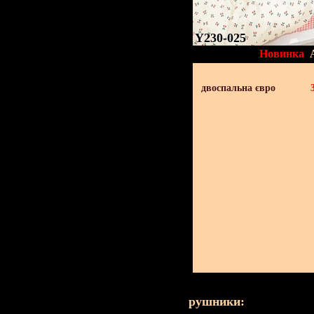
Y230-025
Новинка
двоспальна євро
рушники: