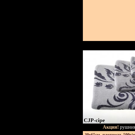
CJP-сіре
Акция!
рушник
30х65см. плотность 500г/