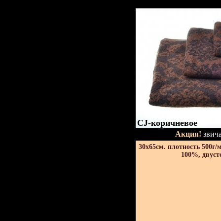
CJ-коричневое
Акция!
звича
30х65см. плотность 500г/
100%, двуст