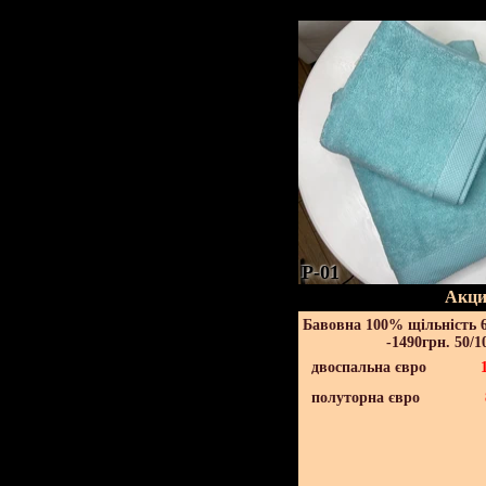
P-01
Акци
Бавовна 100% щільність 6
-1490грн. 50/1
двоспальна євро
полуторна євро