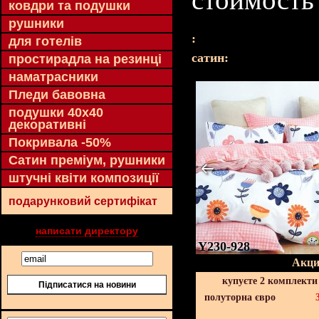
ковдри та подушки
рушники
:
для готелів
cатин:
простирадла на резинці
наматрасники
Пледи бавовна
подушки 40х40
декоративні
Покривала -50%
Сатин преміум, рушники
штучні квіти композиції
подарунковий сертифікат
написати директору
Y230-928
Акци
купуєте 2 комплекти
Підписатися на новини
полуторна євро