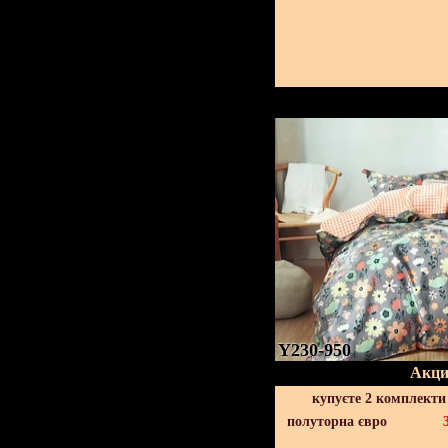
Y230-950
Акци
купуєте 2 комплекти
полуторна євро