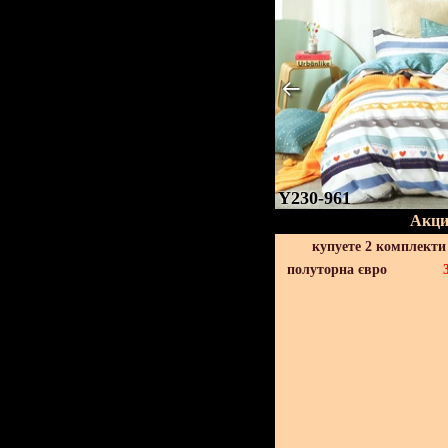
Y230-961
Акци
купуете 2 комплекти
полуторна євро