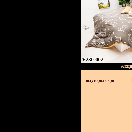
Y230-002
Акци
полуторна євро