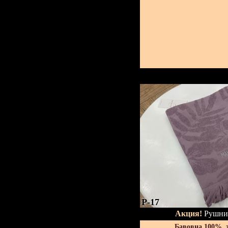
P-17
Акция!
Рушник
Бавовна 100%, 