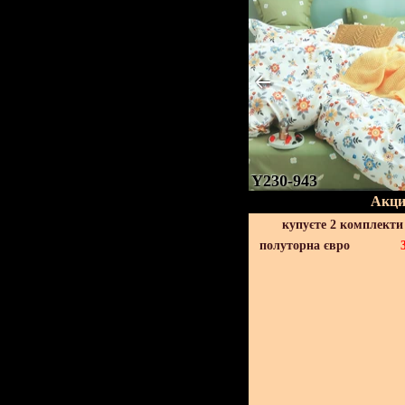
Y230-943
Акци
купуєте 2 комплекти
полуторна євро