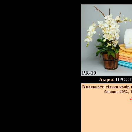
PR-10
Акция!
ПРОСТ
В наявності тільки колір
бавовна20%, 1
2