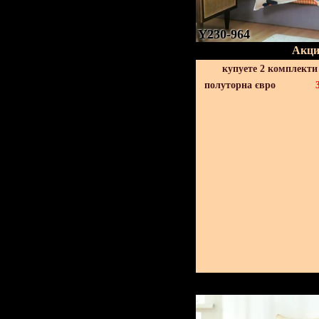
Y230-964
Акци
купуете 2 комплекти
полуторна євро