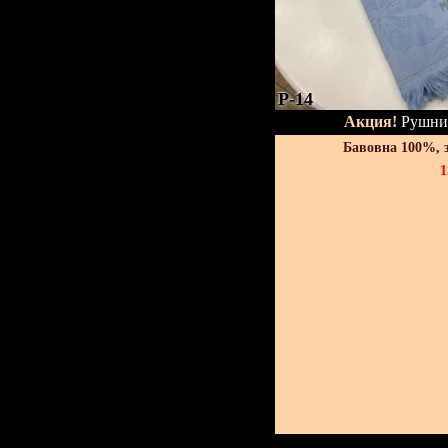
P-14
Акция!
Рушник
Бавовна 100%, 
1