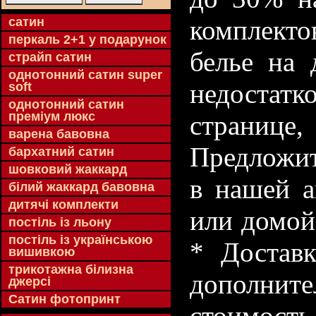
cатин
комплекто
перкаль 2+1 у подарунок
белье на 
страйп сатин
однотонний сатин super
недостатк
soft
однотонний сатин
преміум люкс
странице
варена бавовна
Предложит
бархатний сатин
шовковий жаккард
в нашей а
білий жаккард бавовна
дитячі комплекти
или домой
постіль із льону
постіль із українською
* Доставк
вишивкою
трикотажна білизна
дополнит
джерсі
Сатин фотопринт
стоимость