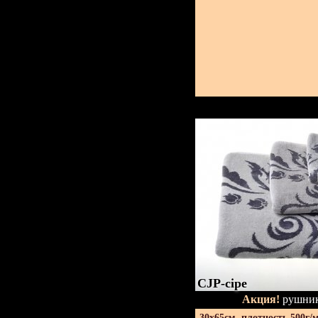
CJP-сіре
Акция!
рушник
30х65см. плотность 500г/