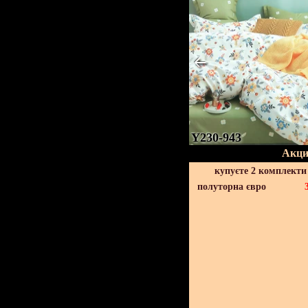
Y230-943
Акци
купуєте 2 комплекти
полуторна євро