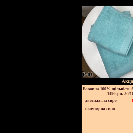
P-01
Акци
Бавовна 100% щільність 6
-1490грн. 50/1
двоспальна євро
полуторна євро