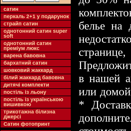
cатин
комплекто
перкаль 2+1 у подарунок
белье на 
страйп сатин
однотонний сатин super
недостатк
soft
однотонний сатин
преміум люкс
странице
варена бавовна
Предложит
бархатний сатин
шовковий жаккард
в нашей а
білий жаккард бавовна
дитячі комплекти
или домой
постіль із льону
постіль із українською
* Доставк
вишивкою
трикотажна білизна
дополнит
джерсі
Сатин фотопринт
стоимость