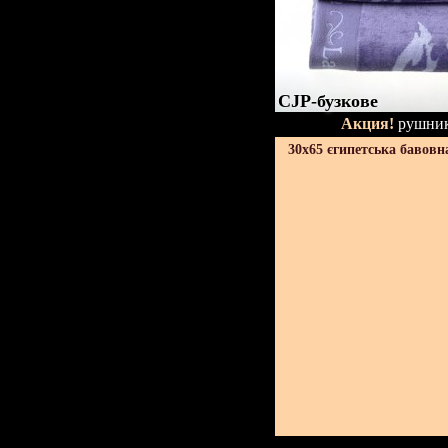
CJP-бузкове
Акция!
рушник
30х65 єгипетська бавовн