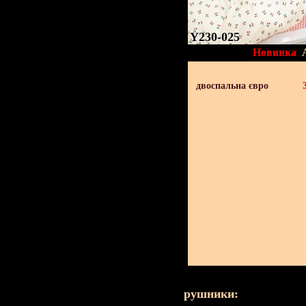
Y230-025
Новинка
двоспальна євро
рушники: