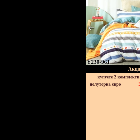
Y230-961
Акци
купуете 2 комплекти
полуторна євро