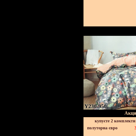
Y230-950
Акци
купуєте 2 комплекти
полуторна євро