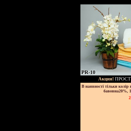
PR-10
Акция!
ПРОСТ
В наявності тільки колір
бавовна20%, 1
2