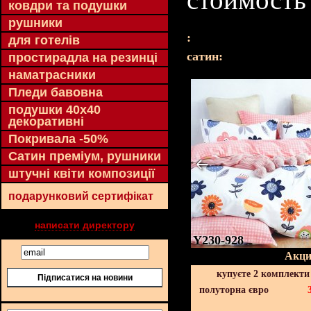
ковдри та подушки
рушники
:
для готелів
cатин:
простирадла на резинці
наматрасники
Пледи бавовна
подушки 40х40
декоративні
Покривала -50%
Сатин преміум, рушники
штучні квіти композиції
подарунковий сертифікат
написати директору
Y230-928
Акци
купуєте 2 комплекти
Підписатися на новини
полуторна євро