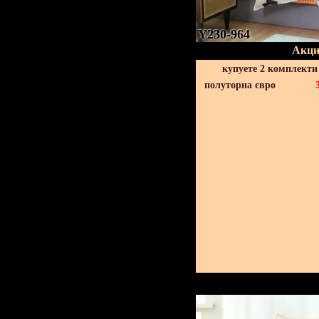
Y230-964
Акци
купуете 2 комплекти
полуторна євро