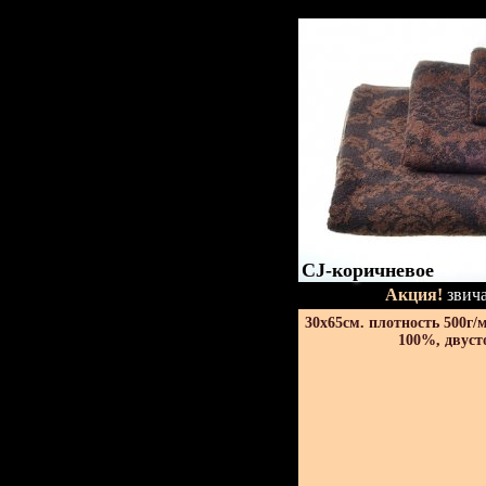
CJ-коричневое
Акция!
звича
30х65см. плотность 500г/
100%, двуст