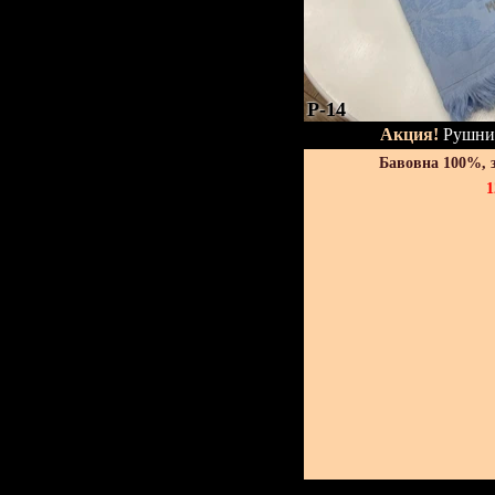
P-14
Акция!
Рушник
Бавовна 100%, 
1