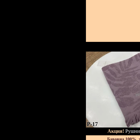
P-17
Акция!
Рушник
Бавовна 100%, 