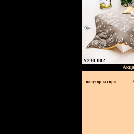
Y230-002
Акци
полуторна євро