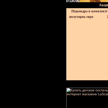
Акци
Підковдра в комплекті 
полуторна євро