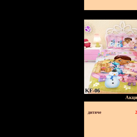
KF-06
Акци
дитяче