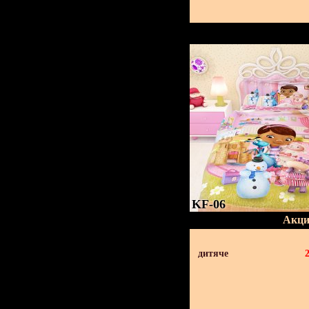
KF-06
Акци
дитяче