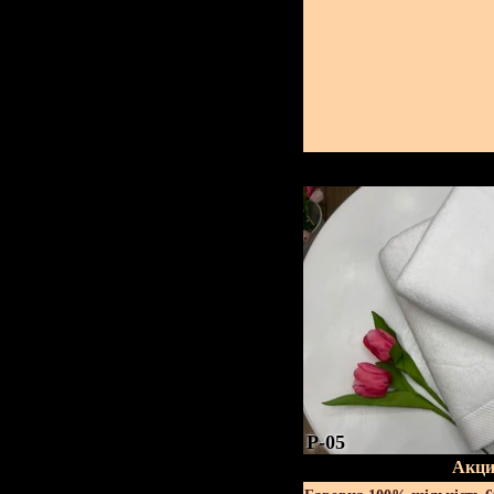
P-05
Акци