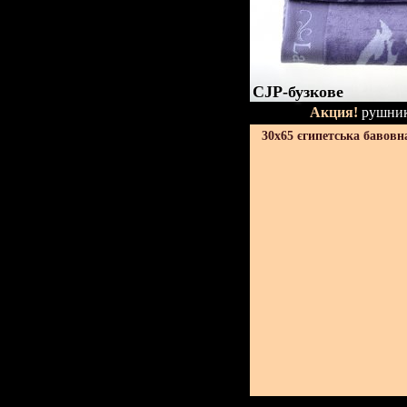
CJP-бузкове
Акция!
рушник
30х65 єгипетська бавовн