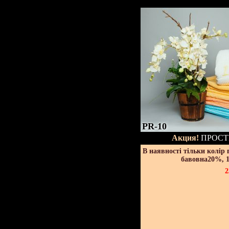
PR-10
Акция!
ПРОСТ
В наявності тільки колір
бавовна20%, 1
2