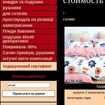
ковдри та подушки
рушники
:
для готелів
cатин:
простирадла на резинці
наматрасники
Пледи бавовна
подушки 40х40
декоративні
Покривала -50%
Сатин преміум, рушники
штучні квіти композиції
подарунковий сертифікат
написати директору
Y230-928
Акци
купуєте 2 комплекти
Підписатися на новини
полуторна євро