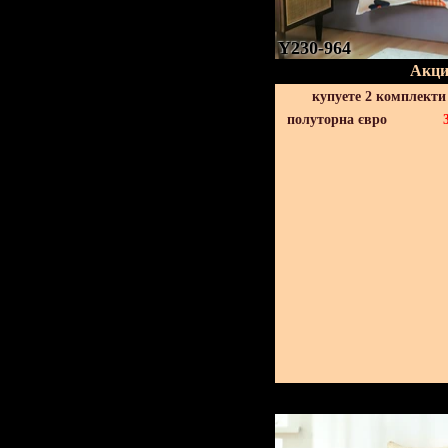
Y230-964
Акци
купуете 2 комплекти
полуторна євро