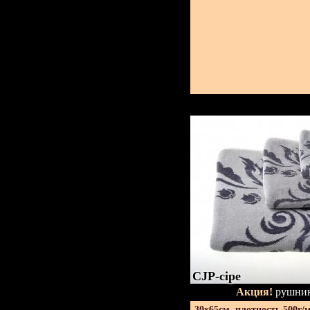
CJP-сіре
Акция!
рушник
30х65см. плотность 500г/