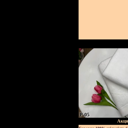
P-05
Акци