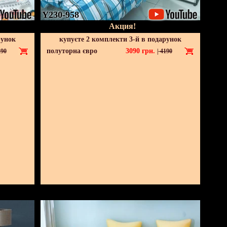
Y230-958
Акция!
рунок
купуєте 2 комплекти 3-й в подарунок
полуторна євро
3090
грн.
90
|
4190