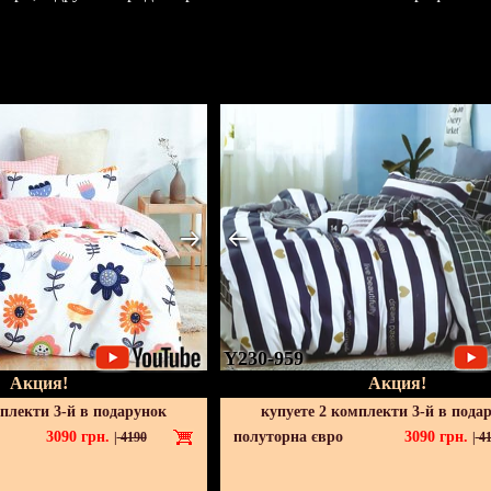
Y230-959
Акция!
Акция!
мплекти 3-й в подарунок
купуете 2 комплекти 3-й в пода
3090
грн.
полуторна євро
3090
грн.
|
4190
|
41