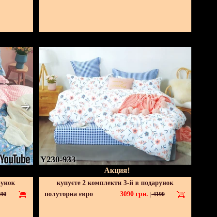
Y230-933
Акция!
рунок
купуєте 2 комплекти 3-й в подарунок
полуторна євро
3090
грн.
90
|
4190