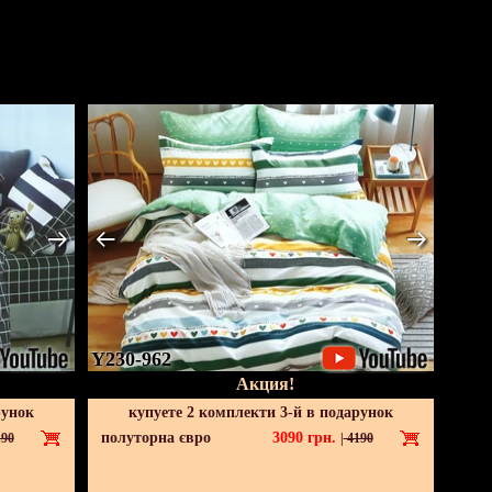
Y230-962
Акция!
рунок
купуете 2 комплекти 3-й в подарунок
полуторна євро
3090
грн.
90
|
4190