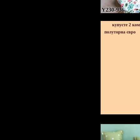
Y230-936
купуєте 2 ко
полуторна євро