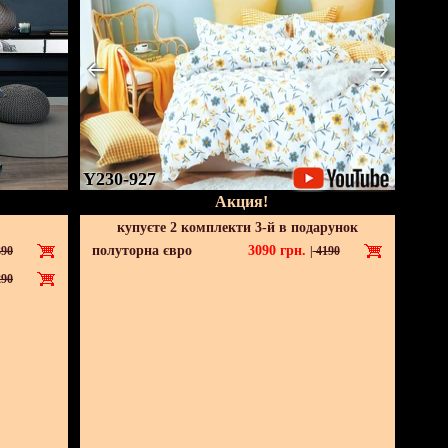
Y230-927
Акция!
купуєте 2 комплекти 3-й в подарунок
полуторна євро
3090
грн.
90
|
4190
90