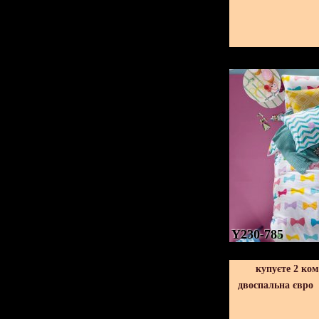
Y230-785
купуєте 2 ко
двоспальна євро