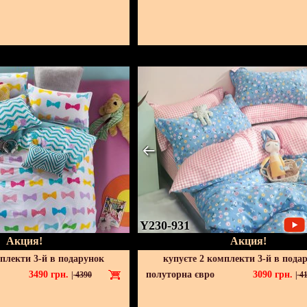
Y230-931
Акция!
Акция!
мплекти 3-й в подарунок
купуєте 2 комплекти 3-й в пода
3490
грн.
полуторна євро
3090
грн.
|
4390
|
41