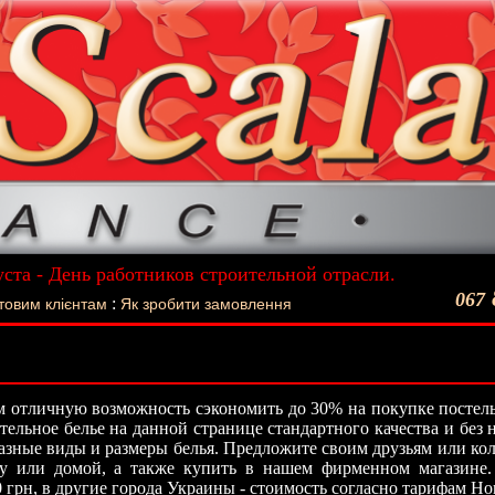
уста - День работников строительной отрасли.
ший подарок - Постельное белье La Scala!
067
:
товим клієнтам
Як зробити замовлення
 отличную возможность сэкономить до 30% на покупке постель
стельное белье на данной странице стандартного качества и без
азные виды и размеры белья. Предложите своим друзьям или кол
ту или домой, а также купить в нашем фирменном магазине.
0 грн, в другие города Украины - стоимость согласно тарифам Н