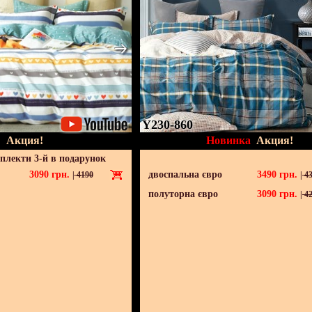
Y230-860
Акция!
Новинка
Акция!
мплекти 3-й в подарунок
3090
грн.
двоспальна євро
3490
грн.
|
4190
|
43
полуторна євро
3090
грн.
|
42