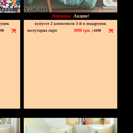
Y230-941
Новинка
Акция!
рунок
купуєте 2 комплекти 3-й в подарунок
полуторна євро
3090
грн.
90
|
4190