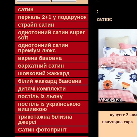
cатин
:
перкаль 2+1 у подарунок
cатин:
страйп сатин
однотонний сатин super
soft
однотонний сатин
преміум люкс
варена бавовна
бархатний сатин
шовковий жаккард
білий жаккард бавовна
дитячі комплекти
постіль із льону
Y230-928
постіль із українською
вишивкою
купуєте 2 ко
трикотажна білизна
джерсі
полуторна євро
Сатин фотопринт