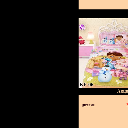
KF-06
Акци
дитяче