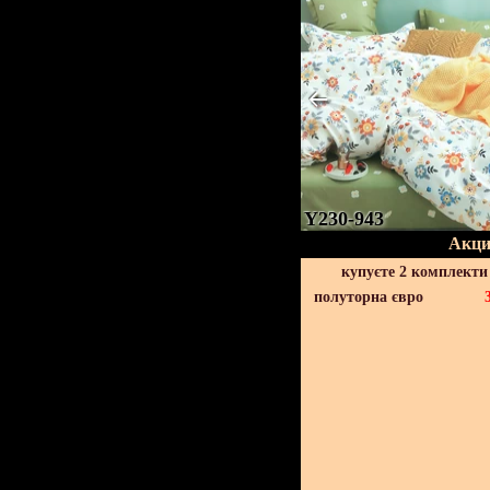
Y230-943
Акци
купуєте 2 комплекти
полуторна євро