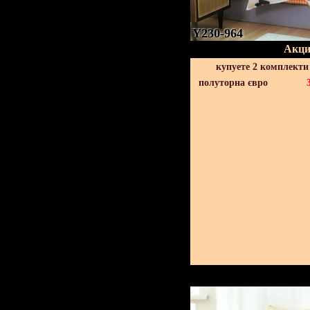
Y230-964
Акци
купуете 2 комплекти
полуторна євро