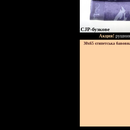
CJP-бузкове
Акция!
рушник
30х65 єгипетська бавовн