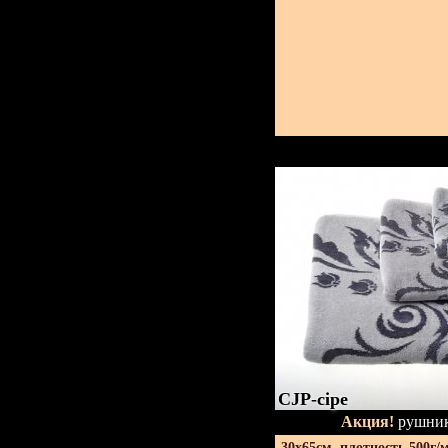
CJP-сіре
Акция!
рушник
30х65см. плотность 500г/