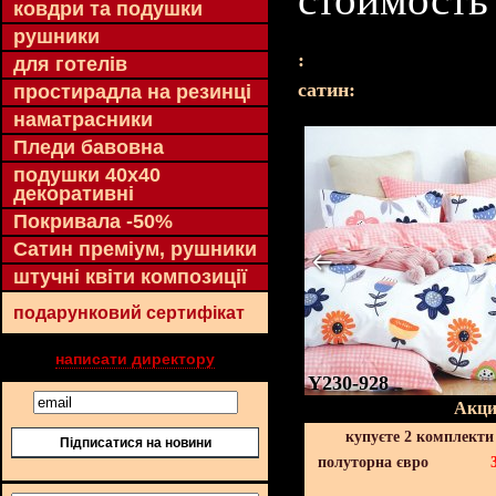
ковдри та подушки
рушники
:
для готелів
cатин:
простирадла на резинці
наматрасники
Пледи бавовна
подушки 40х40
декоративні
Покривала -50%
Сатин преміум, рушники
штучні квіти композиції
подарунковий сертифікат
написати директору
Y230-928
Акци
купуєте 2 комплекти
Підписатися на новини
полуторна євро