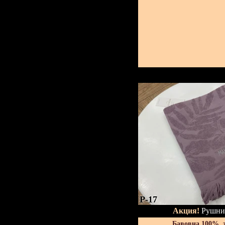
P-17
Акция!
Рушник
Бавовна 100%, 