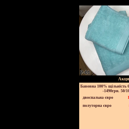
P-01
Акци
Бавовна 100% щільність 6
-1490грн. 50/1
двоспальна євро
полуторна євро