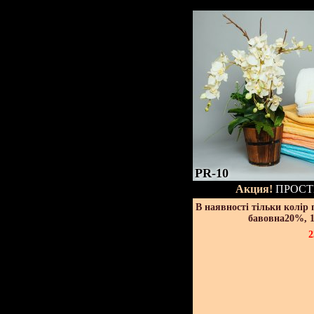
PR-10
Акция!
ПРОСТ
В наявності тільки колір
бавовна20%, 1
2