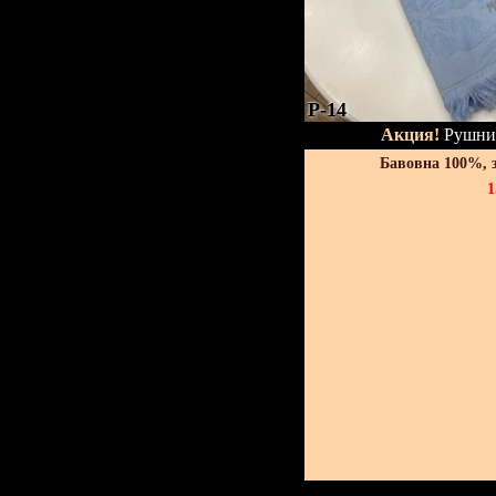
P-14
Акция!
Рушник
Бавовна 100%, 
1