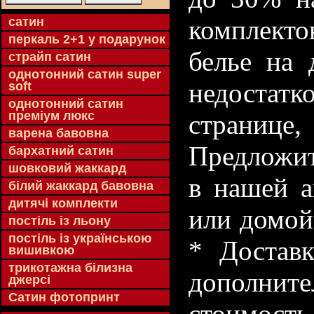
cатин
комплекто
перкаль 2+1 у подарунок
белье на 
страйп сатин
однотонний сатин super
недостатк
soft
однотонний сатин
преміум люкс
странице
варена бавовна
Предложит
бархатний сатин
шовковий жаккард
в нашей а
білий жаккард бавовна
дитячі комплекти
или домой
постіль із льону
постіль із українською
* Доставк
вишивкою
трикотажна білизна
дополнит
джерсі
Сатин фотопринт
стоимость