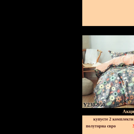
Y230-950
Акци
купуєте 2 комплекти
полуторна євро