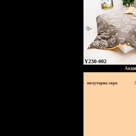
Y230-002
Акци
полуторна євро