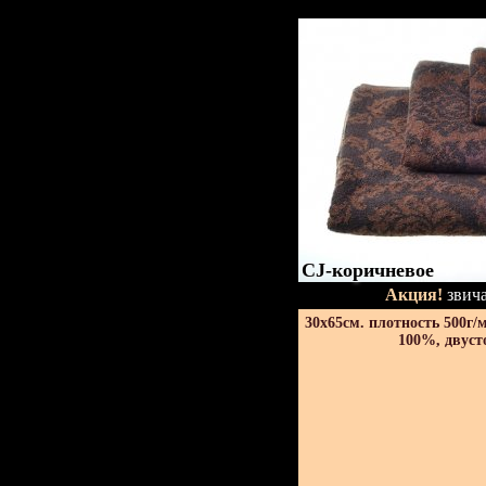
CJ-коричневое
Акция!
звича
30х65см. плотность 500г/
100%, двуст