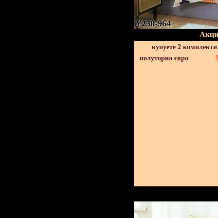
Y230-964
Акци
купуете 2 комплекти
полуторна євро