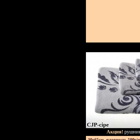
CJP-сіре
Акция!
рушник
30х65см. плотность 500г/