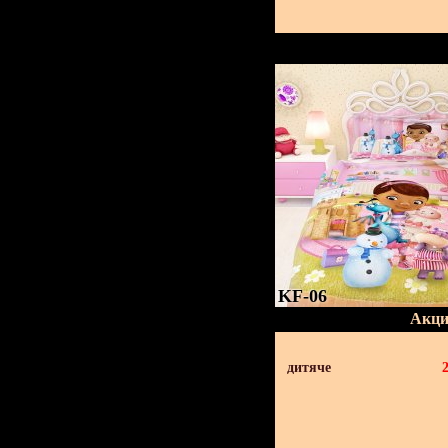
KF-06
Акци
дитяче