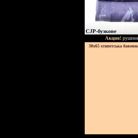
CJP-бузкове
Акция!
рушник
30х65 єгипетська бавовн