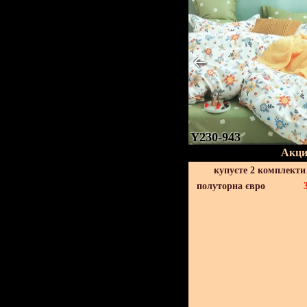
Y230-943
Акци
купуєте 2 комплекти
полуторна євро