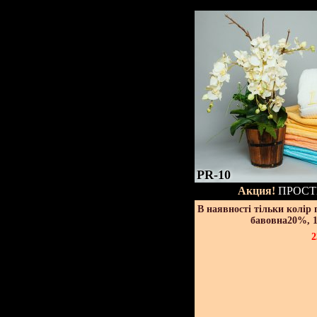
PR-10
Акция!
ПРОСТ
В наявності тільки колір
бавовна20%, 1
2