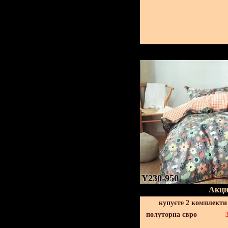
Y230-950
Акци
купуєте 2 комплекти
полуторна євро