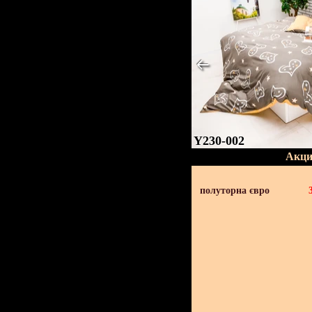
Y230-002
Акци
полуторна євро