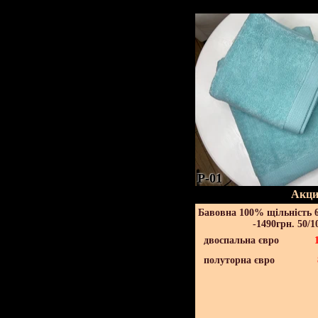
P-01
Акци
Бавовна 100% щільність 6
-1490грн. 50/1
двоспальна євро
полуторна євро