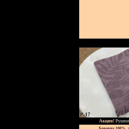
P-17
Акция!
Рушник
Бавовна 100%, 