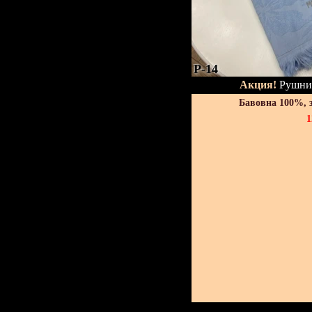
P-14
Акция!
Рушник
Бавовна 100%, 
1