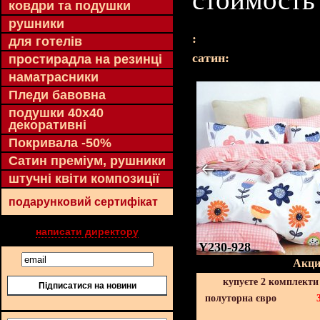
ковдри та подушки
рушники
:
для готелів
cатин:
простирадла на резинці
наматрасники
Пледи бавовна
подушки 40х40
декоративні
Покривала -50%
Сатин преміум, рушники
штучні квіти композиції
подарунковий сертифікат
написати директору
Y230-928
Акци
купуєте 2 комплекти
Підписатися на новини
полуторна євро