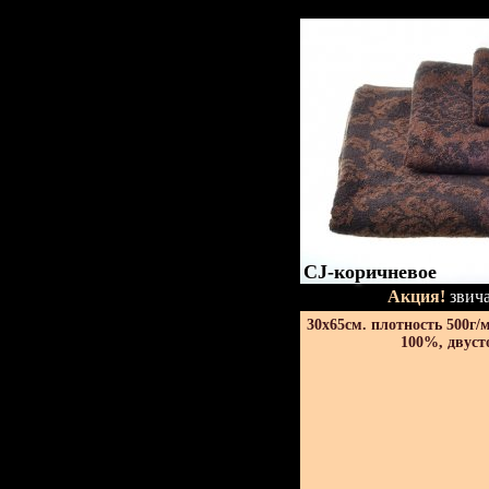
CJ-коричневое
Акция!
звича
30х65см. плотность 500г/
100%, двуст