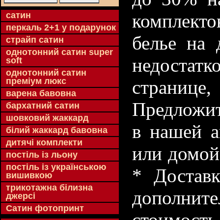
cатин
комплекто
перкаль 2+1 у подарунок
белье на 
страйп сатин
однотонний сатин super
недостатк
soft
однотонний сатин
преміум люкс
странице
варена бавовна
Предложит
бархатний сатин
шовковий жаккард
в нашей а
білий жаккард бавовна
дитячі комплекти
или домой
постіль із льону
постіль із українською
* Доставк
вишивкою
трикотажна білизна
дополнит
джерсі
Сатин фотопринт
стоимость