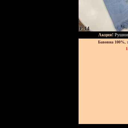
P-14
Акция!
Рушник
Бавовна 100%, 
1