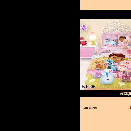
KF-06
Акци
дитяче