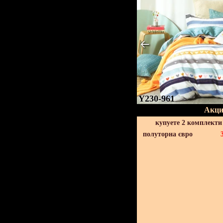
Y230-961
Акци
купуете 2 комплекти
полуторна євро