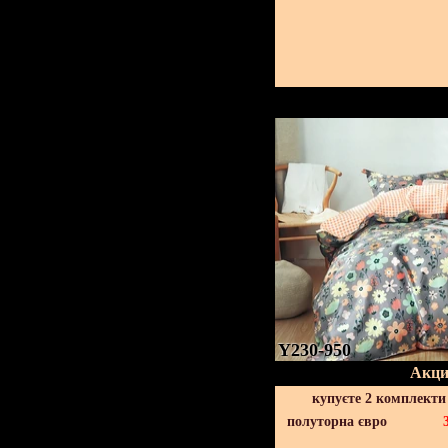
Y230-950
Акци
купуєте 2 комплекти
полуторна євро