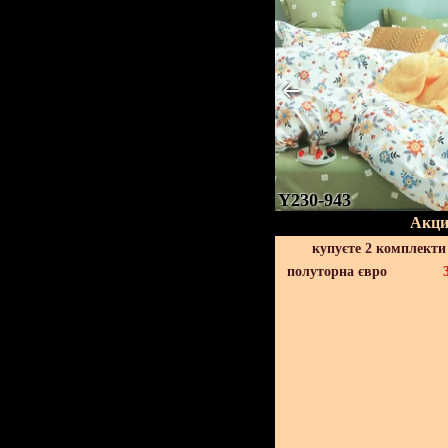
Y230-943
Акци
купуєте 2 комплекти
полуторна євро