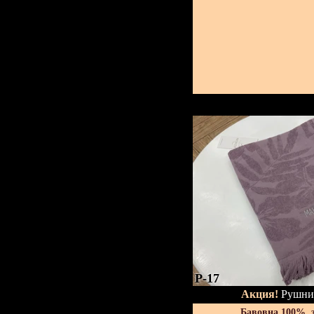
P-17
Акция!
Рушник
Бавовна 100%, 