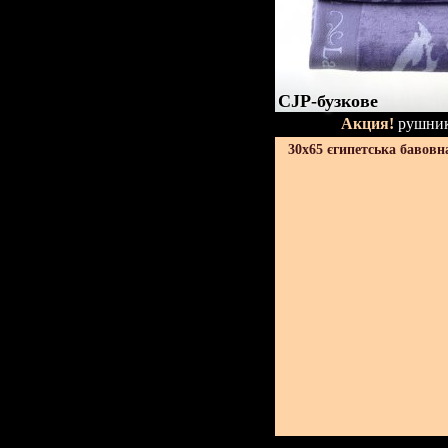
CJP-бузкове
Акция!
рушник
30х65 єгипетська бавовн