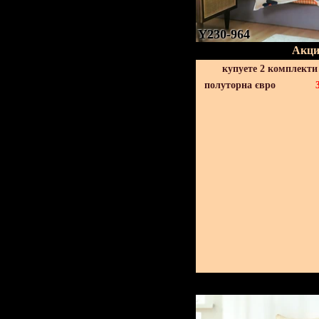
Y230-964
Акци
купуете 2 комплекти
полуторна євро