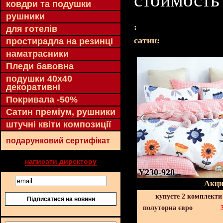
ковдри та подушки
рушники
:
для готелів
cатин:
простирадла на резинці
наматрасники
Пледи бавовна
подушки 40х40
декоративні
Покривала -50%
Сатин преміум, рушники
штучні квіти композиції
подарунковий сертифікат
написати директору
Y230-928
Акци
купуєте 2 комплекти
Підписатися на новини
полуторна євро