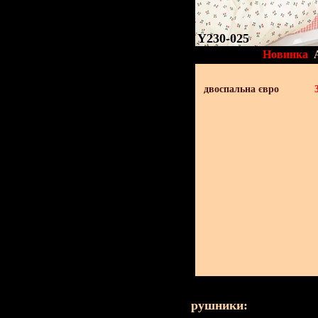
Y230-025
Новинка
двоспальна євро
рушники: