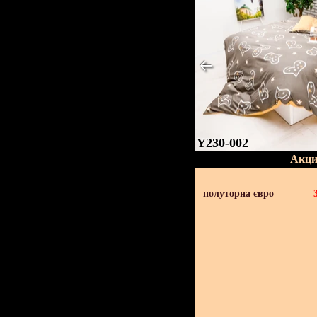
Y230-002
Акци
полуторна євро