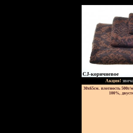
CJ-коричневое
Акция!
звича
30х65см. плотность 500г/
100%, двуст