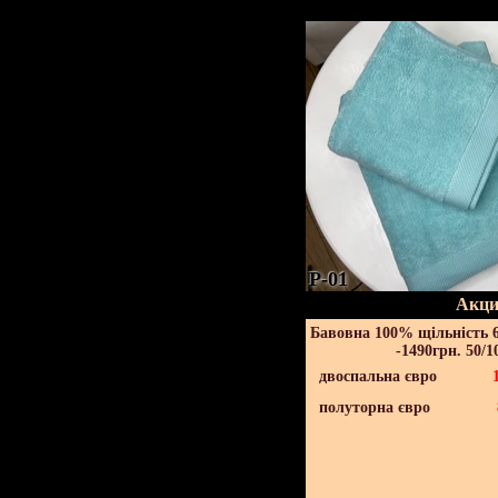
P-01
Акци
Бавовна 100% щільність 6
-1490грн. 50/1
двоспальна євро
полуторна євро