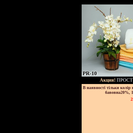
PR-10
Акция!
ПРОСТ
В наявності тільки колір
бавовна20%, 1
2