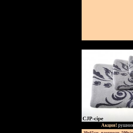
CJP-сіре
Акция!
рушник
30х65см. плотность 500г/