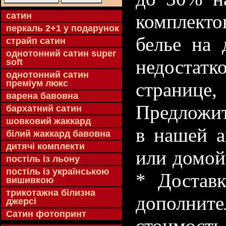
cатин
комплекто
перкаль 2+1 у подарунок
белье на 
страйп сатин
однотонний сатин super
недостатк
soft
однотонний сатин
преміум люкс
странице
варена бавовна
Предложит
бархатний сатин
шовковий жаккард
в нашей а
білий жаккард бавовна
дитячі комплекти
или домой
постіль із льону
постіль із українською
* Доставк
вишивкою
трикотажна білизна
дополнит
джерсі
Сатин фотопринт
стоимость