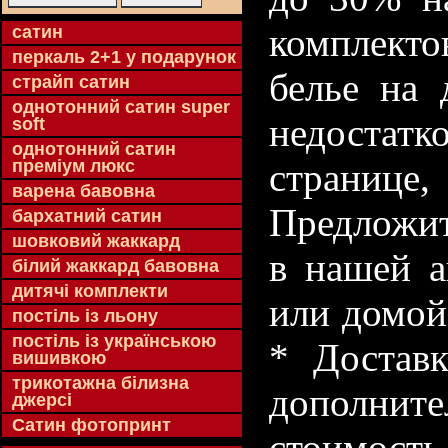
комплекто
cатин
перкаль 2+1 у подарунок
белье на 
страйп сатин
однотонний сатин super
недостатк
soft
однотонний сатин
преміум люкс
странице
варена бавовна
Предложит
бархатний сатин
шовковий жаккард
в нашей а
білий жаккард бавовна
дитячі комплекти
или домой
постіль із льону
постіль із українською
* Доставк
вишивкою
трикотажна білизна
дополнит
джерсі
Сатин фотопринт
стоимость