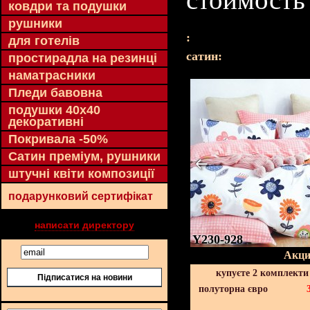
ковдри та подушки
рушники
:
для готелів
cатин:
простирадла на резинці
наматрасники
Пледи бавовна
подушки 40х40
декоративні
Покривала -50%
Сатин преміум, рушники
штучні квіти композиції
подарунковий сертифікат
написати директору
Y230-928
Акци
купуєте 2 комплекти
Підписатися на новини
полуторна євро