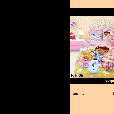
KF-06
Акци
дитяче