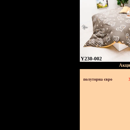
Y230-002
Акци
полуторна євро