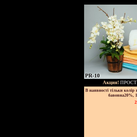
PR-10
Акция!
ПРОСТ
В наявності тільки колір
бавовна20%, 1
2