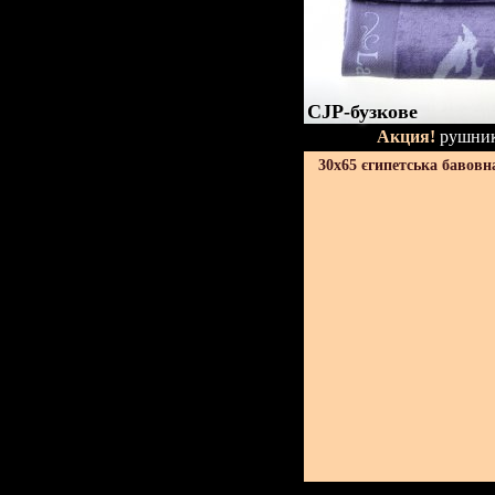
CJP-бузкове
Акция!
рушник
30х65 єгипетська бавовн