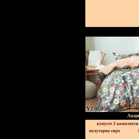
Y230-950
Акци
купуєте 2 комплекти
полуторна євро