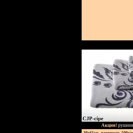
CJP-сіре
Акция!
рушник
30х65см. плотность 500г/