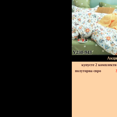
Y230-943
Акци
купуєте 2 комплекти
полуторна євро