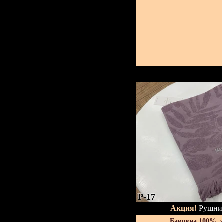
P-17
Акция!
Рушник
Бавовна 100%, 