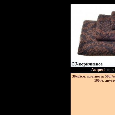
CJ-коричневое
Акция!
звича
30х65см. плотность 500г/
100%, двуст