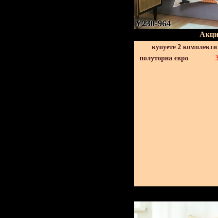
Y230-964
Акци
купуете 2 комплекти
полуторна євро