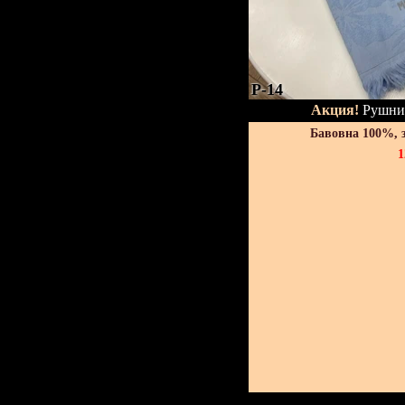
P-14
Акция!
Рушник
Бавовна 100%, 
1