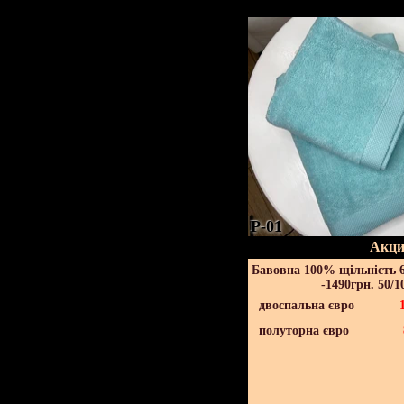
P-01
Акци
Бавовна 100% щільність 6
-1490грн. 50/1
двоспальна євро
полуторна євро