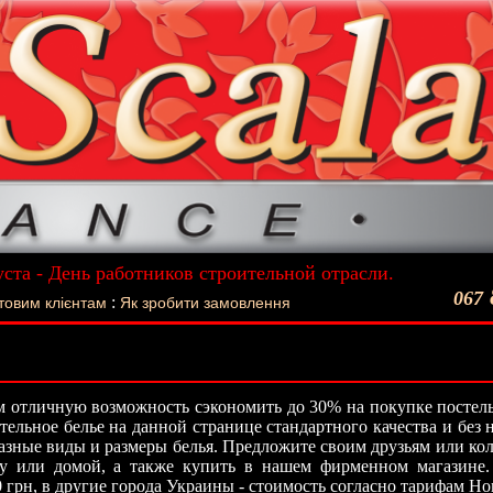
уста - День работников строительной отрасли.
ший подарок - Постельное белье La Scala!
067
:
товим клієнтам
Як зробити замовлення
 отличную возможность сэкономить до 30% на покупке постель
стельное белье на данной странице стандартного качества и без
азные виды и размеры белья. Предложите своим друзьям или кол
ту или домой, а также купить в нашем фирменном магазине.
0 грн, в другие города Украины - стоимость согласно тарифам Н