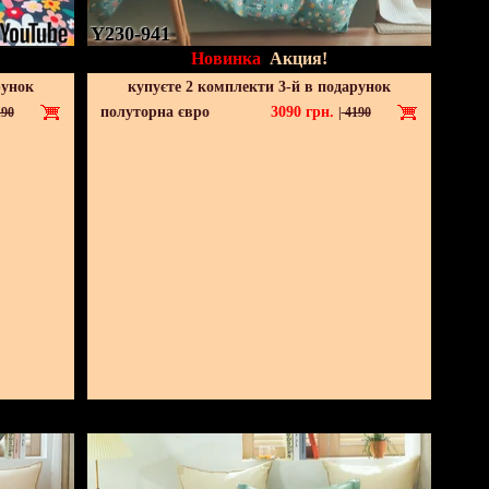
Y230-941
Новинка
Акция!
рунок
купуєте 2 комплекти 3-й в подарунок
полуторна євро
3090
грн.
90
|
4190