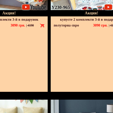
Y230-965
Акция!
Акция!
мплекти 3-й в подарунок
купуєте 2 комплекти 3-й в пода
3090
грн.
полуторна євро
3090
грн.
|
4190
|
41