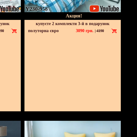
Y230-958
Акция!
рунок
купуєте 2 комплекти 3-й в подарунок
полуторна євро
3090
грн.
90
|
4190