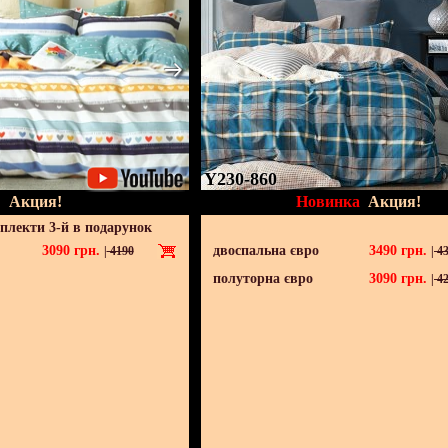
Y230-860
Акция!
Новинка
Акция!
мплекти 3-й в подарунок
3090
грн.
двоспальна євро
3490
грн.
|
4190
|
43
полуторна євро
3090
грн.
|
42