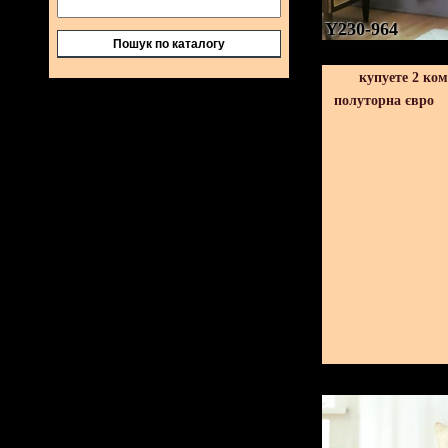
Y230-964
Пошук по каталогу
купуете 2 ко
полуторна євро