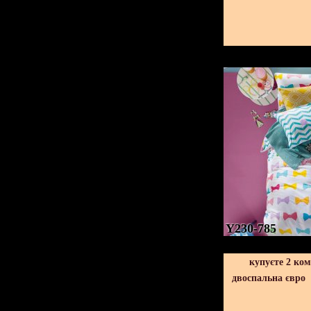
Y230-785
купуєте 2 ко
двоспальна євро