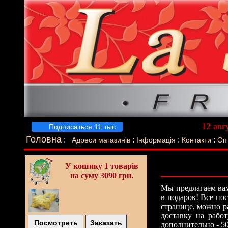
12 авг
Подписаться 11 тыс.
Луч
Головна
:
:
:
:
Адреси магазинів
Інформація
Контакти
Оп
У кошику
1 товарів
на суму 3090 грн.
Мы предлагаем вам
в подарок! Все по
странице, можно р
доставку на рабо
Посмотреть
Заказать
дополнительно - 5