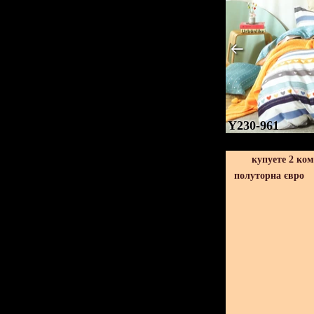
Y230-961
купуете 2 ко
полуторна євро