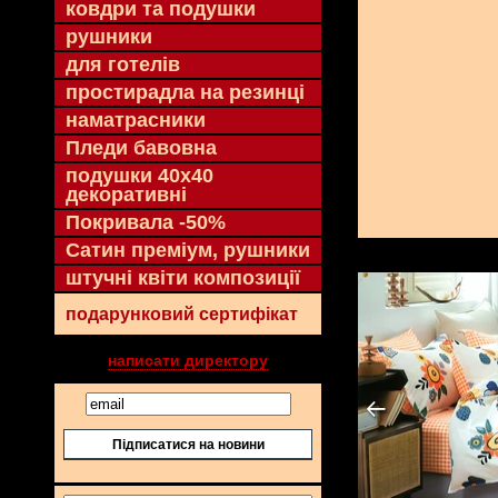
ковдри та подушки
рушники
для готелів
простирадла на резинці
наматрасники
Пледи бавовна
подушки 40х40
декоративні
Покривала -50%
Сатин преміум, рушники
штучні квіти композиції
подарунковий сертифікат
написати директору
Підписатися на новини