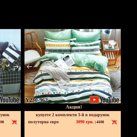
Y230-962
Акция!
рунок
купуете 2 комплекти 3-й в подарунок
полуторна євро
3090
грн.
90
|
4190