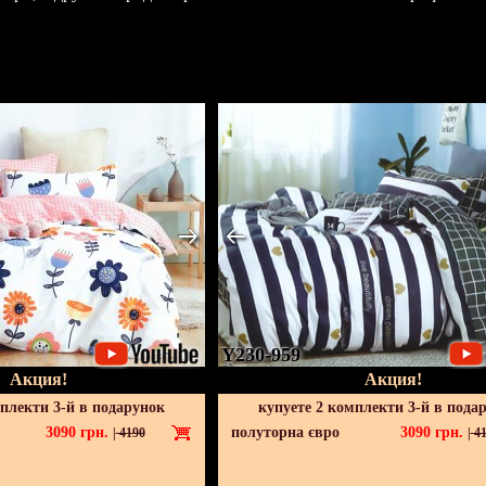
Y230-959
Акция!
Акция!
мплекти 3-й в подарунок
купуете 2 комплекти 3-й в пода
3090
грн.
полуторна євро
3090
грн.
|
4190
|
41