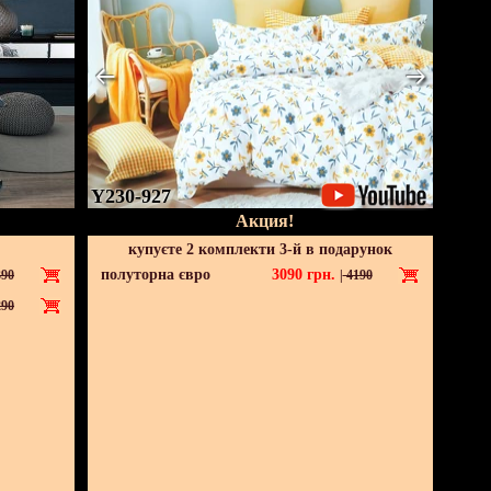
Y230-927
Акция!
купуєте 2 комплекти 3-й в подарунок
полуторна євро
3090
грн.
90
|
4190
90