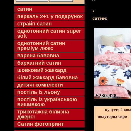
cатин
:
перкаль 2+1 у подарунок
cатин:
страйп сатин
однотонний сатин super
soft
однотонний сатин
преміум люкс
варена бавовна
бархатний сатин
шовковий жаккард
білий жаккард бавовна
дитячі комплекти
постіль із льону
Y230-928
постіль із українською
вишивкою
купуєте 2 ко
трикотажна білизна
джерсі
полуторна євро
Сатин фотопринт