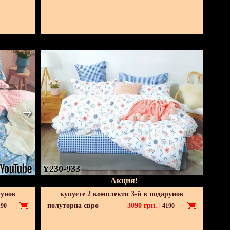
Y230-933
Акция!
рунок
купуєте 2 комплекти 3-й в подарунок
полуторна євро
3090
грн.
90
|
4190