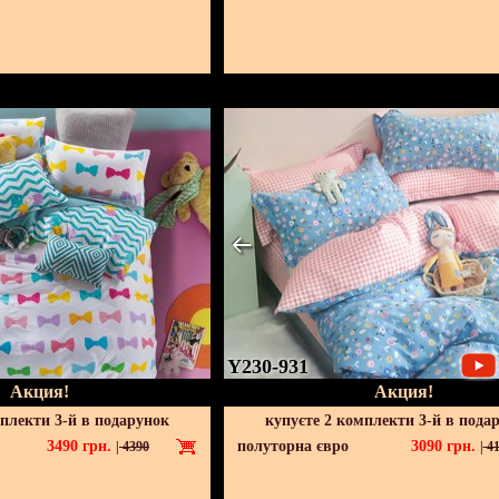
Y230-931
Акция!
Акция!
мплекти 3-й в подарунок
купуєте 2 комплекти 3-й в пода
3490
грн.
полуторна євро
3090
грн.
|
4390
|
41