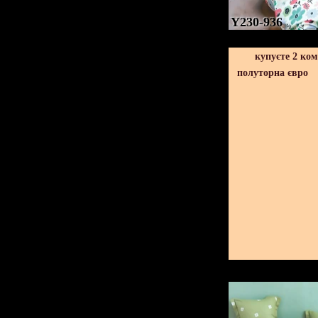
Y230-936
купуєте 2 ко
полуторна євро