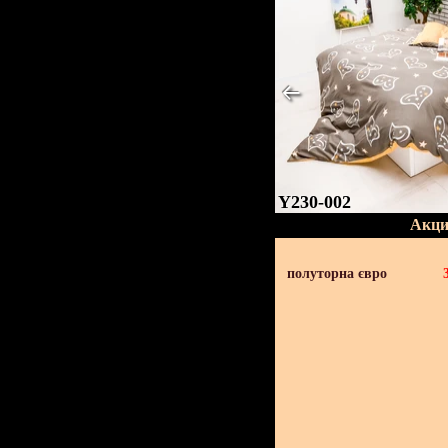
Y230-002
Акци
полуторна євро