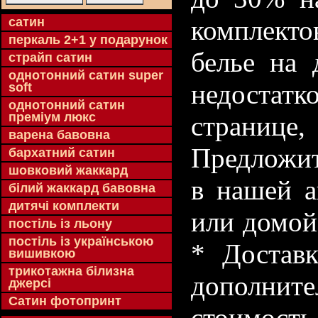
cатин
комплекто
перкаль 2+1 у подарунок
белье на 
страйп сатин
однотонний сатин super
недостатк
soft
однотонний сатин
преміум люкс
странице
варена бавовна
Предложит
бархатний сатин
шовковий жаккард
в нашей а
білий жаккард бавовна
дитячі комплекти
или домой
постіль із льону
постіль із українською
* Доставк
вишивкою
трикотажна білизна
дополнит
джерсі
Сатин фотопринт
стоимость