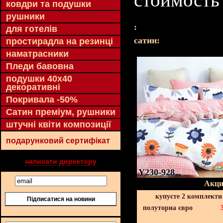
ковдри та подушки
рушники
:
для готелів
cатин:
простирадла на резинці
наматрасники
Пледи бавовна
подушки 40х40
декоративні
Покривала -50%
Сатин преміум, рушники
штучні квіти композиції
подарунковий сертифікат
написати директору
Y230-928
Акци
купуєте 2 комплекти
Підписатися на новини
полуторна євро