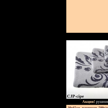
CJP-сіре
Акция!
рушник
30х65см. плотность 500г/