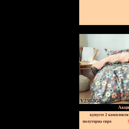
Y230-950
Акци
купуєте 2 комплекти
полуторна євро