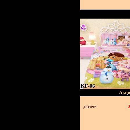
KF-06
Акци
дитяче