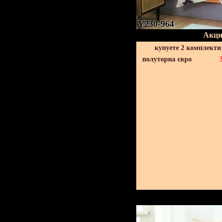
Y230-964
Акци
купуете 2 комплекти
полуторна євро