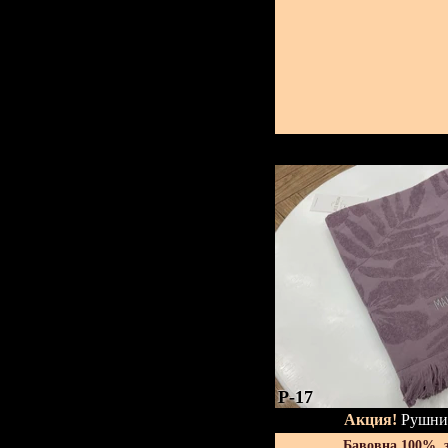
P-17
Акция!
Рушник
Бавовна 100%, 