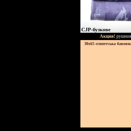
CJP-бузкове
Акция!
рушник
30х65 єгипетська бавовн