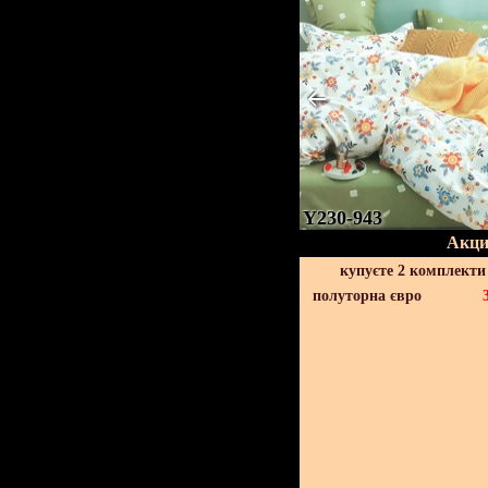
Y230-943
Акци
купуєте 2 комплекти
полуторна євро