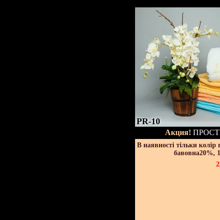
PR-10
Акция!
ПРОСТ
В наявності тільки колір
бавовна20%, 1
2