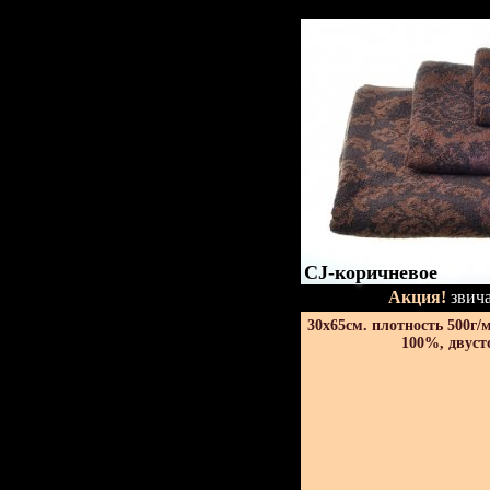
CJ-коричневое
Акция!
звича
30х65см. плотность 500г/
100%, двуст