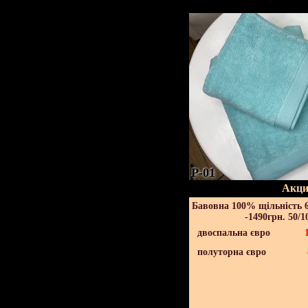
P-01
Акци
Бавовна 100% щільність 6
-1490грн. 50/1
двоспальна євро
полуторна євро