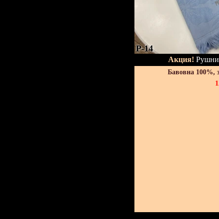
P-14
Акция!
Рушник
Бавовна 100%, 
1