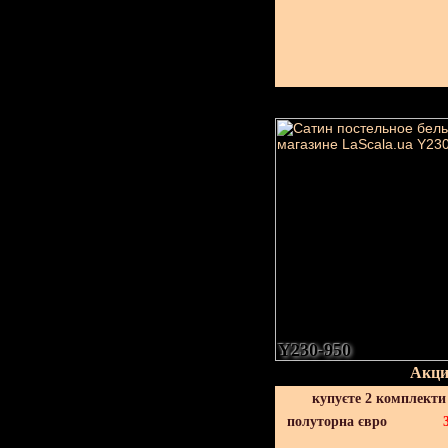
Y230-950
Акци
купуєте 2 комплекти
полуторна євро