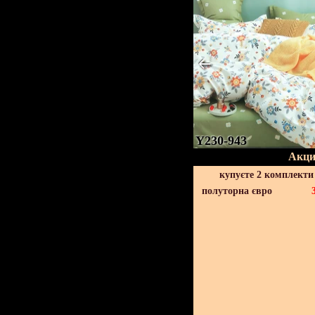
Y230-943
Акци
купуєте 2 комплекти
полуторна євро