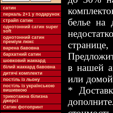
cатин
комплекто
перкаль 2+1 у подарунок
белье на 
страйп сатин
однотонний сатин super
недостатк
soft
однотонний сатин
преміум люкс
странице
варена бавовна
Предложит
бархатний сатин
шовковий жаккард
в нашей а
білий жаккард бавовна
дитячі комплекти
или домой
постіль із льону
постіль із українською
* Доставк
вишивкою
трикотажна білизна
дополнит
джерсі
Сатин фотопринт
стоимость