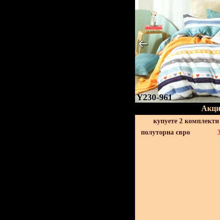
Y230-961
Акци
купуете 2 комплекти
полуторна євро