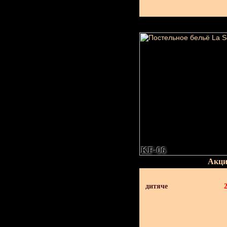
KF-06
Акци
дитяче