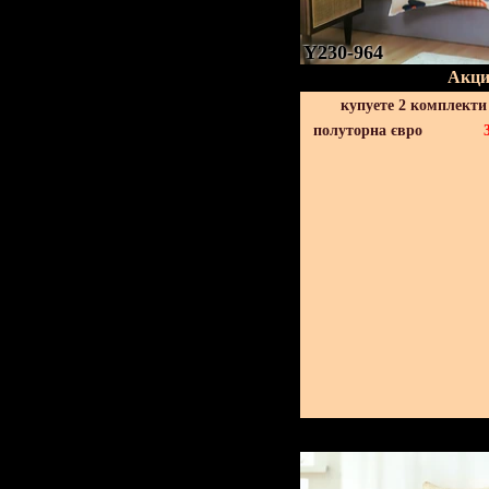
Y230-964
Акци
купуете 2 комплекти
полуторна євро