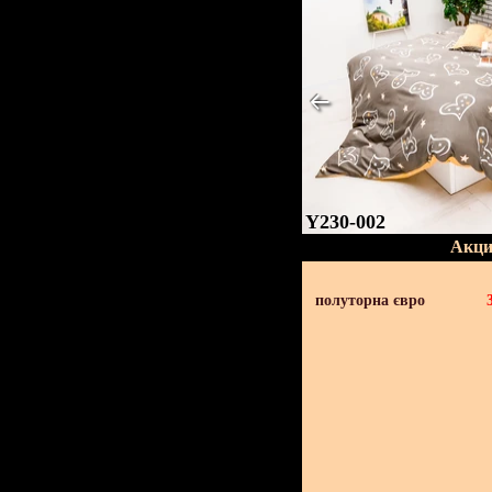
Y230-002
Акци
полуторна євро