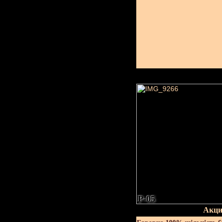
P-05
Акци