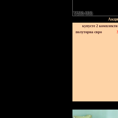
Y230-936
Акци
купуєте 2 комплекти
полуторна євро