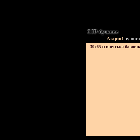
CJP-бузкове
Акция!
рушник
30х65 єгипетська бавовн