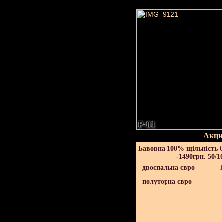
P-01
Акци
Бавовна 100% щільність 6
-1490грн. 50/1
двоспальна євро
полуторна євро