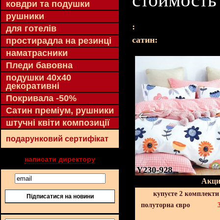
ковдри та подушки
рушники
:
для готелів
cатин:
простирадла на резинці
наматрасники
Пледи бавовна
подушки 40х40
декоративні
Покривала -50%
Сатин преміум, рушники
штучні квіти композиції
подарунковий сертифікат
написати директору
Y230-928
Акци
купуєте 2 комплекти
Підписатися на новини
полуторна євро