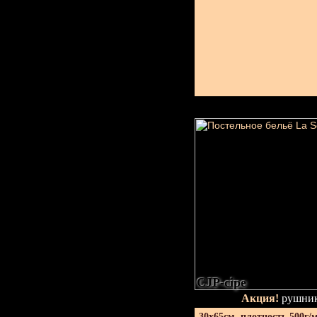
CJP-сіре
Акция!
рушник
30х65см. плотность 500г/