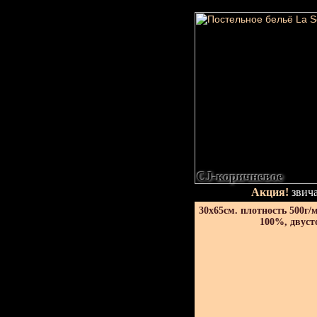
CJ-коричневое
Акция!
звича
30х65см. плотность 500г/
100%, двуст