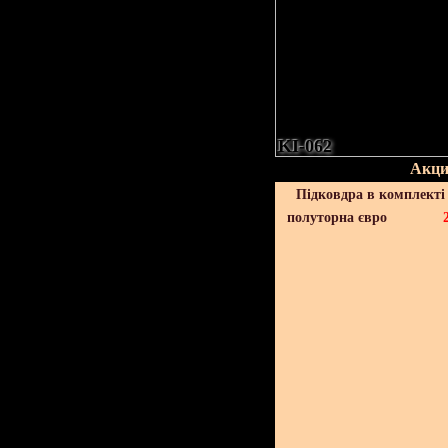
KI-062
Акци
Підковдра в комплекті 
полуторна євро