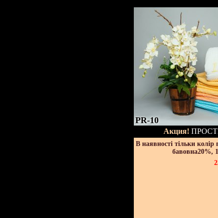
PR-10
Акция!
ПРОСТ
В наявності тільки колір
бавовна20%, 1
2