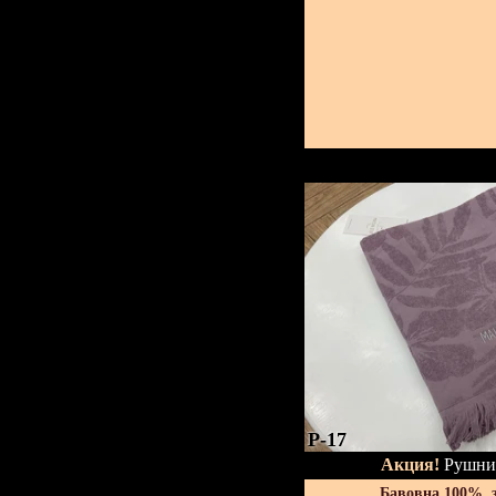
P-17
Акция!
Рушник
Бавовна 100%, 