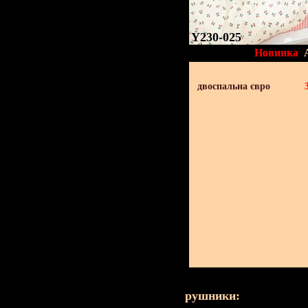
Y230-025
Новинка
двоспальна євро
рушники: