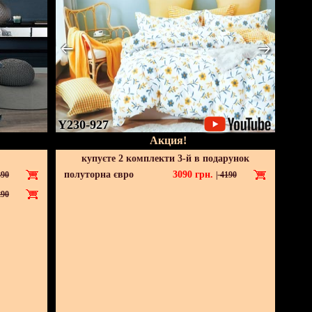
Y230-927
Акция!
купуєте 2 комплекти 3-й в подарунок
полуторна євро
3090
грн.
90
|
4190
90