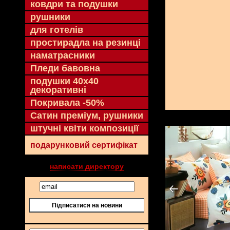
ковдри та подушки
рушники
для готелів
простирадла на резинці
наматрасники
Пледи бавовна
подушки 40х40
декоративні
Покривала -50%
Сатин преміум, рушники
штучні квіти композиції
подарунковий сертифікат
написати директору
Підписатися на новини