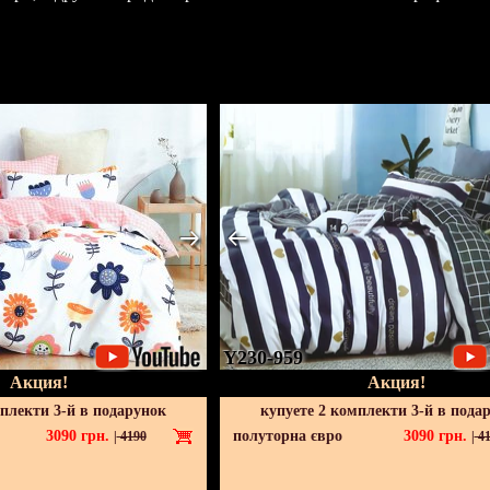
Y230-959
Акция!
Акция!
мплекти 3-й в подарунок
купуете 2 комплекти 3-й в пода
3090
грн.
полуторна євро
3090
грн.
|
4190
|
41