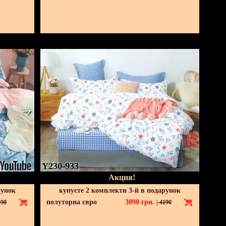
Y230-933
Акция!
рунок
купуєте 2 комплекти 3-й в подарунок
полуторна євро
3090
грн.
90
|
4190