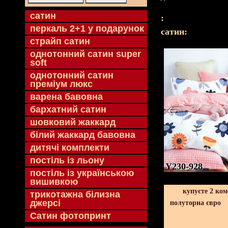
cатин
:
перкаль 2+1 у подарунок
cатин:
страйп сатин
однотонний сатин super
soft
однотонний сатин
преміум люкс
варена бавовна
бархатний сатин
шовковий жаккард
білий жаккард бавовна
дитячі комплекти
постіль із льону
Y230-928
постіль із українською
вишивкою
купуєте 2 ко
трикотажна білизна
джерсі
полуторна євро
Сатин фотопринт