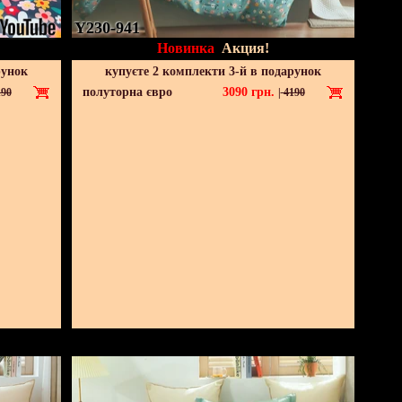
Y230-941
Новинка
Акция!
рунок
купуєте 2 комплекти 3-й в подарунок
полуторна євро
3090
грн.
90
|
4190