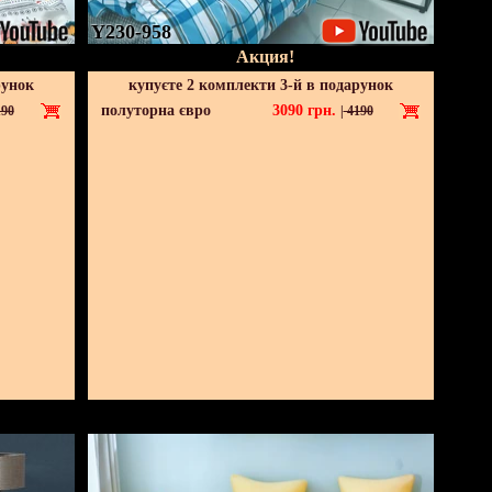
Y230-958
Акция!
рунок
купуєте 2 комплекти 3-й в подарунок
полуторна євро
3090
грн.
90
|
4190