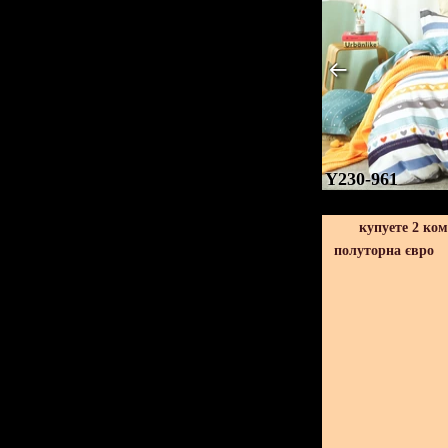
Y230-961
купуете 2 ко
полуторна євро