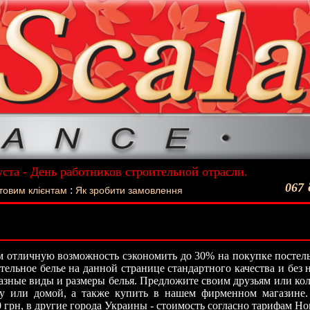
уста - День работников строительной отрасли.
ший подарок - Постельное белье La Scala!
067
:
товим клієнтам
Як зробити замовлення
 отличную возможность сэкономить до 30% на покупке постель
стельное белье на данной странице стандартного качества и без
азные виды и размеры белья. Предложите своим друзьям или кол
ту или домой, а также купить в нашем фирменном магазине.
0 грн, в другие города Украины - стоимость согласно тарифам Н