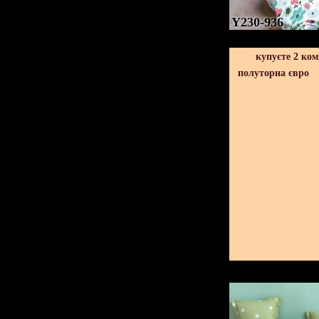
Y230-936
купуєте 2 ко
полуторна євро