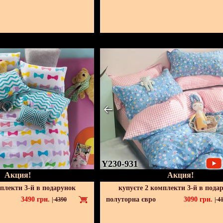
Y230-931
Акция!
Акция!
мплекти 3-й в подарунок
купуєте 2 комплекти 3-й в пода
3490
грн.
полуторна євро
3090
грн.
|
4390
|
41