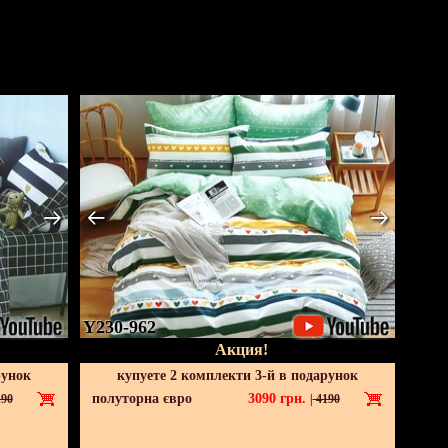
Y230-962
Акция!
рунок
купуете 2 комплекти 3-й в подарунок
полуторна євро
3090
грн.
90
|
4190