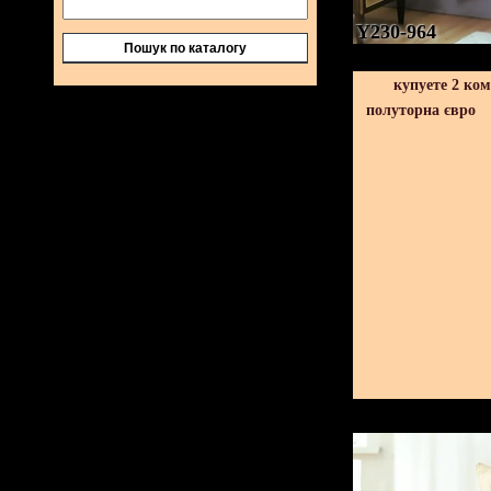
Y230-964
Пошук по каталогу
купуете 2 ко
полуторна євро