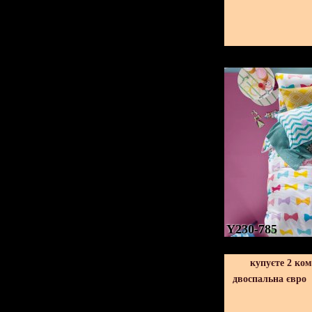
Y230-785
купуєте 2 ко
двоспальна євро