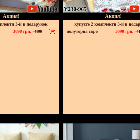
Y230-965
Акция!
Акция!
мплекти 3-й в подарунок
купуєте 2 комплекти 3-й в пода
3090
грн.
полуторна євро
3090
грн.
|
4190
|
41