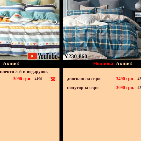
Y230-860
Акция!
Новинка
Акция!
мплекти 3-й в подарунок
3090
грн.
двоспальна євро
3490
грн.
|
4190
|
43
полуторна євро
3090
грн.
|
42