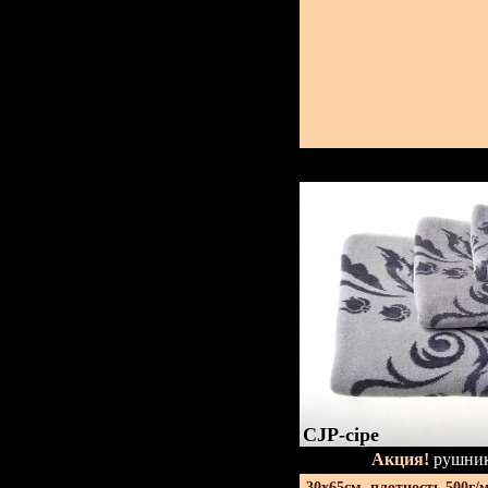
CJP-сіре
Акция!
рушник
30х65см. плотность 500г/