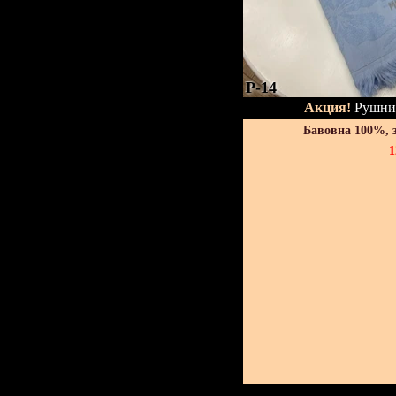
P-14
Акция!
Рушник
Бавовна 100%, 
1