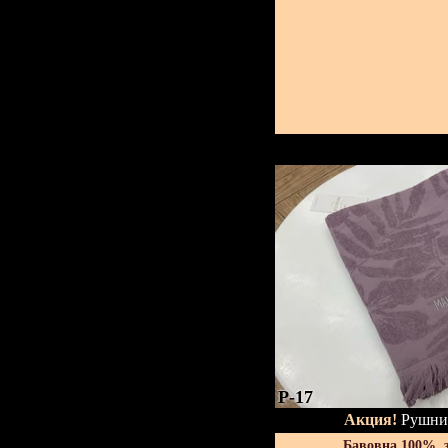
P-17
Акция!
Рушник
Бавовна 100%, 