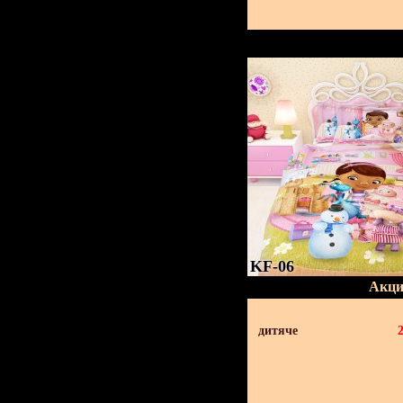
KF-06
Акци
дитяче