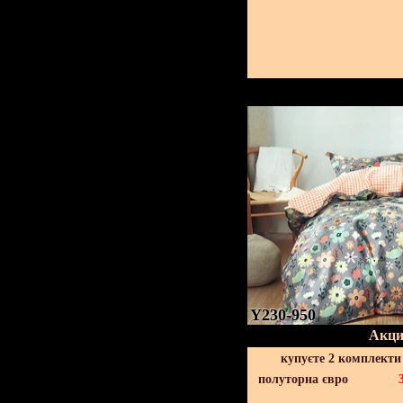
Y230-950
Акци
купуєте 2 комплекти
полуторна євро