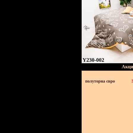
Y230-002
Акци
полуторна євро