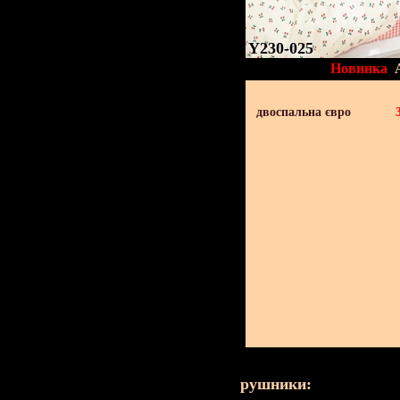
Y230-025
Новинка
двоспальна євро
рушники: