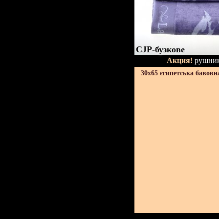
CJP-бузкове
Акция!
рушник
30х65 єгипетська бавовн