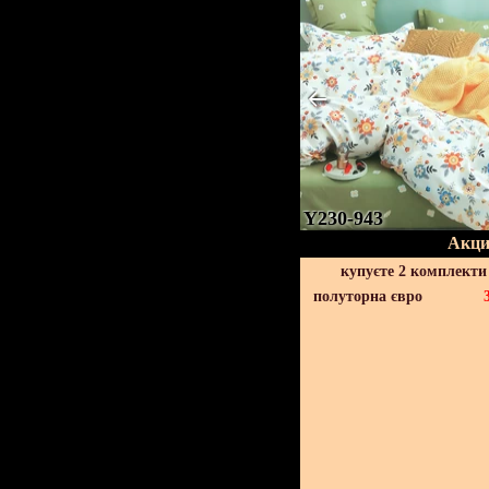
Y230-943
Акци
купуєте 2 комплекти
полуторна євро