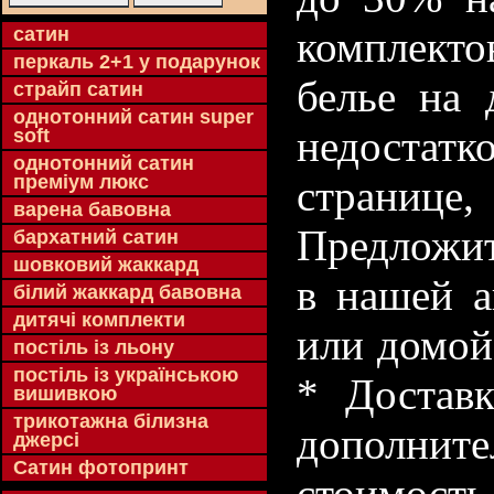
cатин
комплекто
перкаль 2+1 у подарунок
белье на 
страйп сатин
однотонний сатин super
недостатк
soft
однотонний сатин
преміум люкс
странице
варена бавовна
Предложит
бархатний сатин
шовковий жаккард
в нашей а
білий жаккард бавовна
дитячі комплекти
или домой
постіль із льону
постіль із українською
* Доставк
вишивкою
трикотажна білизна
дополнит
джерсі
Сатин фотопринт
стоимость