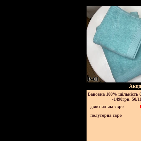
P-01
Акци
Бавовна 100% щільність 6
-1490грн. 50/1
двоспальна євро
полуторна євро