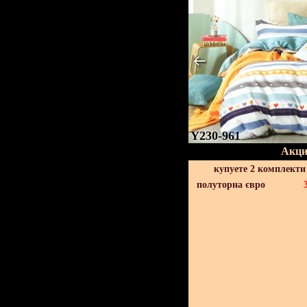
Y230-961
Акци
купуете 2 комплекти
полуторна євро