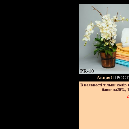
PR-10
Акция!
ПРОСТ
В наявності тільки колір
бавовна20%, 1
2