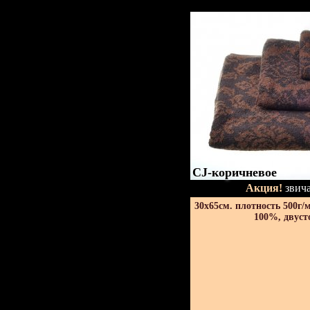
CJ-коричневое
Акция!
звича
30х65см. плотность 500г/
100%, двуст