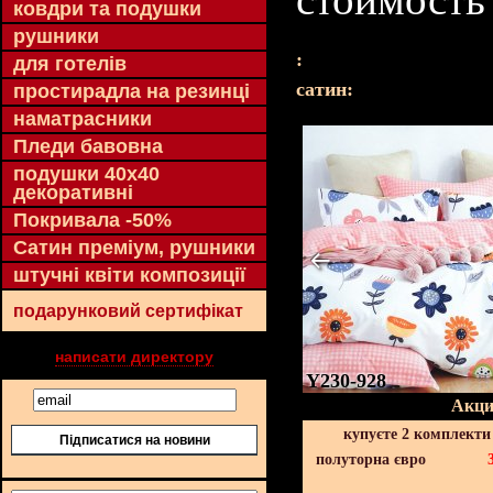
ковдри та подушки
рушники
:
для готелів
cатин:
простирадла на резинці
наматрасники
Пледи бавовна
подушки 40х40
декоративні
Покривала -50%
Сатин преміум, рушники
штучні квіти композиції
подарунковий сертифікат
написати директору
Y230-928
Акци
купуєте 2 комплекти
Підписатися на новини
полуторна євро