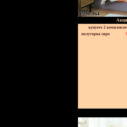
Y230-964
Акци
купуете 2 комплекти
полуторна євро