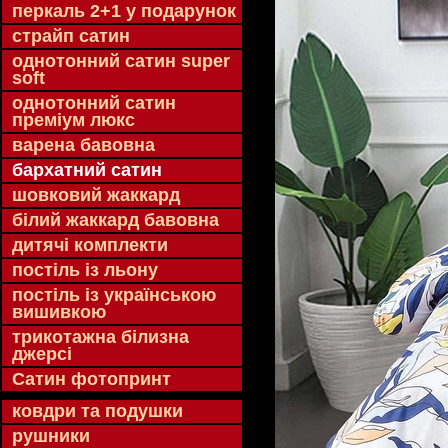
перкаль 2+1 у подарунок
страйп сатин
однотонний сатин super
soft
однотонний сатин
преміум люкс
варена бавовна
бархатний сатин
шовковий жаккард
білий жаккард бавовна
дитячі комплекти
постіль із льону
постіль із українською
вишивкою
трикотажна білизна
джерсі
Сатин фотопринт
ковдри та подушки
рушники