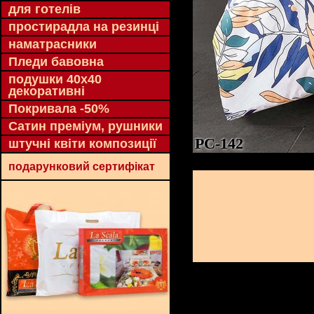
для готелів
простирадла на резинці
наматрасники
Пледи бавовна
подушки 40х40
декоративні
Покривала -50%
Сатин преміум, рушники
PC-142
штучні квіти композиції
подарунковий сертифікат