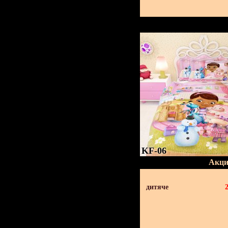
KF-06
Акци
дитяче