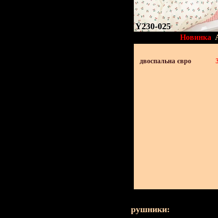
Y230-025
Новинка
двоспальна євро
рушники: