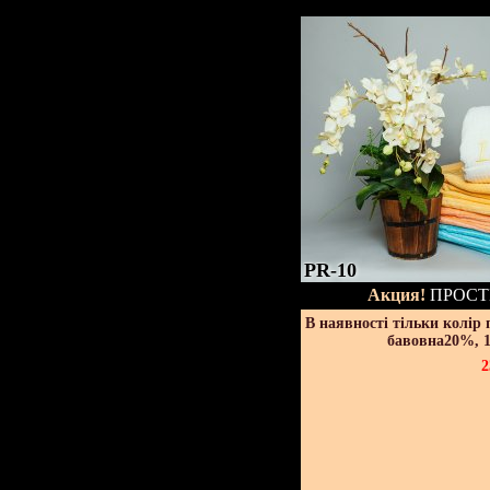
PR-10
Акция!
ПРОСТ
В наявності тільки колір
бавовна20%, 1
2