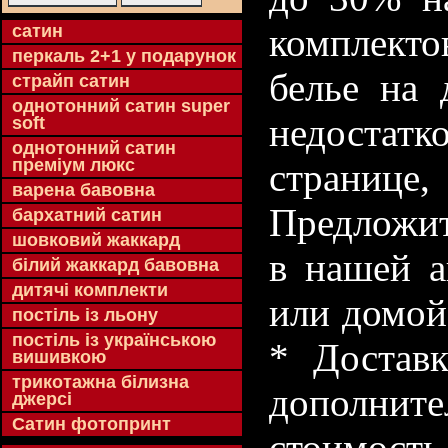
cатин
комплекто
перкаль 2+1 у подарунок
белье на 
страйп сатин
однотонний сатин super
недостатк
soft
однотонний сатин
преміум люкс
странице
варена бавовна
Предложит
бархатний сатин
шовковий жаккард
в нашей а
білий жаккард бавовна
дитячі комплекти
или домой
постіль із льону
постіль із українською
* Доставк
вишивкою
трикотажна білизна
дополнит
джерсі
Сатин фотопринт
стоимость