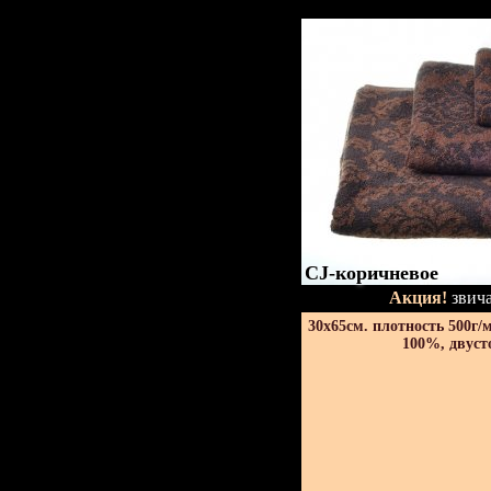
CJ-коричневое
Акция!
звича
30х65см. плотность 500г/
100%, двуст