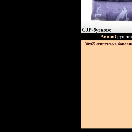
CJP-бузкове
Акция!
рушник
30х65 єгипетська бавовн