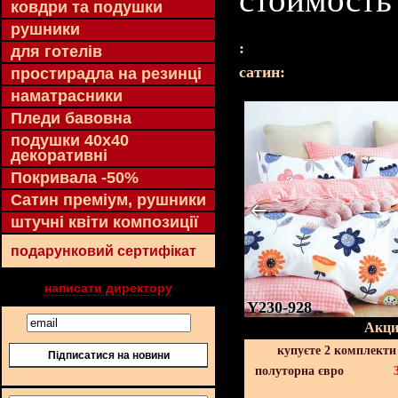
ковдри та подушки
рушники
:
для готелів
cатин:
простирадла на резинці
наматрасники
Пледи бавовна
подушки 40х40
декоративні
Покривала -50%
Сатин преміум, рушники
штучні квіти композиції
подарунковий сертифікат
написати директору
Y230-928
Акци
купуєте 2 комплекти
Підписатися на новини
полуторна євро