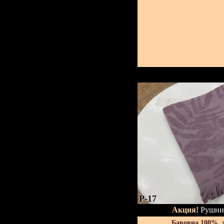
P-17
Акция!
Рушник
Бавовна 100%, 