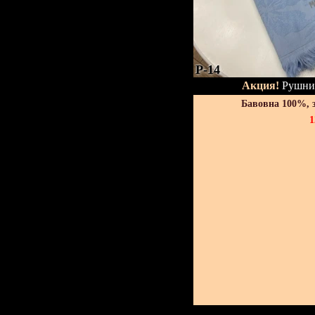
P-14
Акция!
Рушник
Бавовна 100%, 
1