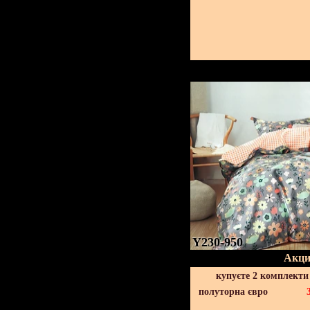
Y230-950
Акци
купуєте 2 комплекти
полуторна євро