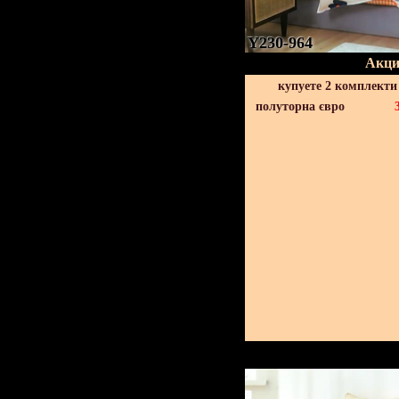
Y230-964
Акци
купуете 2 комплекти
полуторна євро