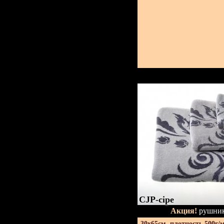
CJP-сіре
Акция!
рушник
30х65см. плотность 500г/