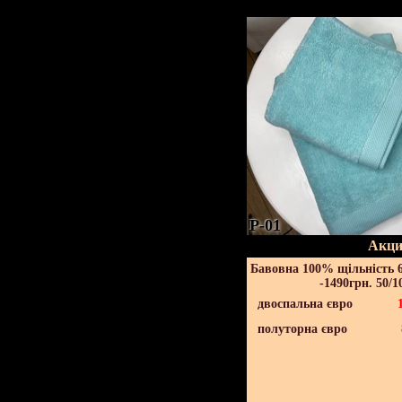
P-01
Акци
Бавовна 100% щільність 6
-1490грн. 50/1
двоспальна євро
полуторна євро