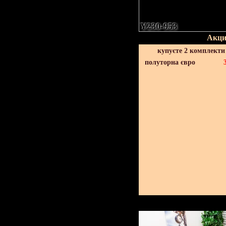
Y230-953
Акци
купуєте 2 комплекти
полуторна євро