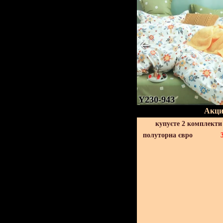
Y230-943
Акци
купуєте 2 комплекти
полуторна євро