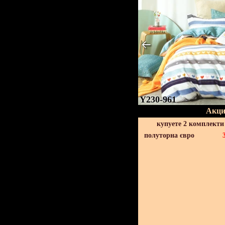
Y230-961
Акци
купуете 2 комплекти
полуторна євро