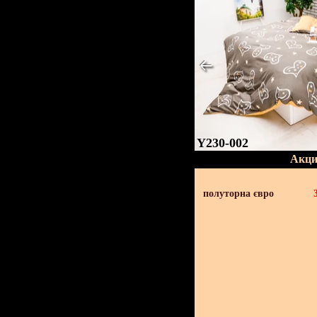
Y230-002
Акци
полуторна євро