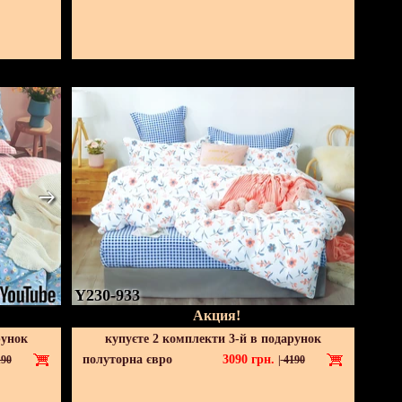
Y230-933
Акция!
рунок
купуєте 2 комплекти 3-й в подарунок
полуторна євро
3090
грн.
90
|
4190