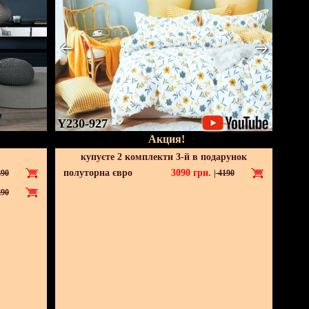
Y230-927
Акция!
купуєте 2 комплекти 3-й в подарунок
полуторна євро
3090
грн.
90
|
4190
90