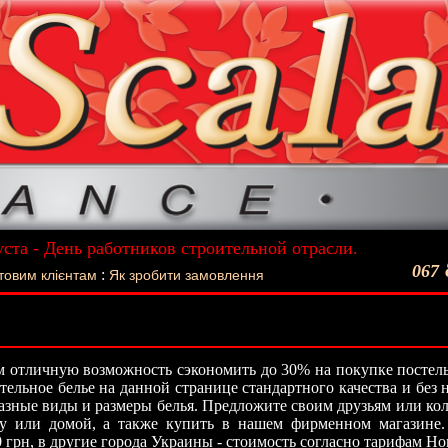
уста - День работников строительной отрасли.
ший подарок - Постельное белье La Scala!
067
:
товим клієнтам
Як зробити замовлення
 отличную возможность сэкономить до 30% на покупке постель
стельное белье на данной странице стандартного качества и без
азные виды и размеры белья. Предложите своим друзьям или кол
ту или домой, а также купить в нашем фирменном магазине.
0 грн, в другие города Украины - стоимость согласно тарифам Н