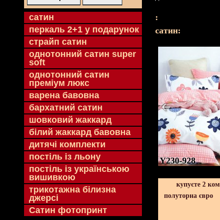
cатин
:
перкаль 2+1 у подарунок
cатин:
страйп сатин
однотонний сатин super
soft
однотонний сатин
преміум люкс
варена бавовна
бархатний сатин
шовковий жаккард
білий жаккард бавовна
дитячі комплекти
постіль із льону
Y230-928
постіль із українською
вишивкою
купуєте 2 ко
трикотажна білизна
полуторна євро
джерсі
Сатин фотопринт