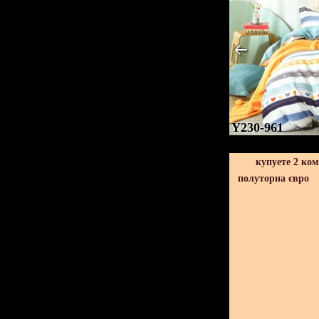
Y230-961
купуете 2 ко
полуторна євро