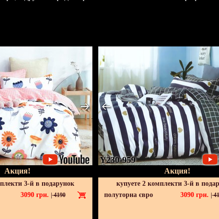
Y230-959
Акция!
Акция!
мплекти 3-й в подарунок
купуете 2 комплекти 3-й в пода
3090
грн.
полуторна євро
3090
грн.
|
4190
|
41