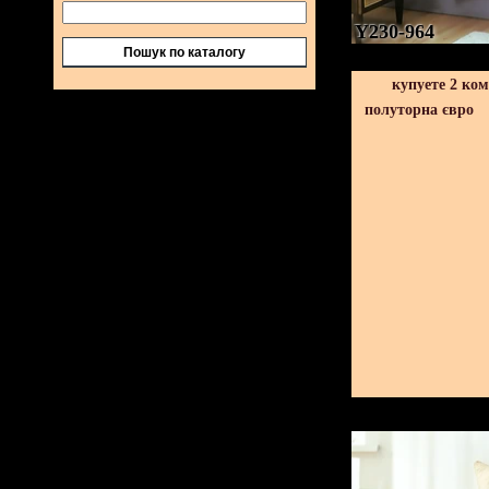
Y230-964
Пошук по каталогу
купуете 2 ко
полуторна євро