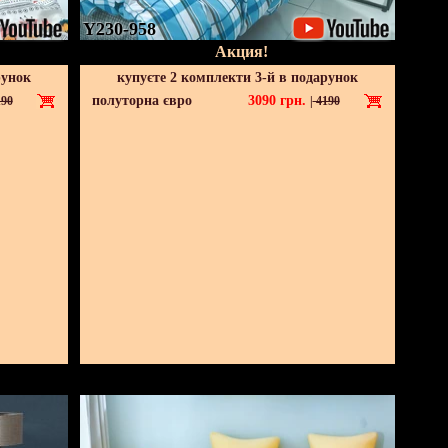
Y230-958
Акция!
рунок
купуєте 2 комплекти 3-й в подарунок
полуторна євро
3090
грн.
90
|
4190