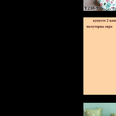
Y230-936
купуєте 2 ко
полуторна євро