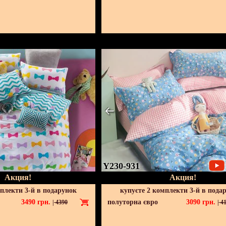
Y230-931
Акция!
Акция!
мплекти 3-й в подарунок
купуєте 2 комплекти 3-й в пода
3490
грн.
полуторна євро
3090
грн.
|
4390
|
41