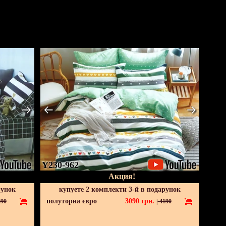
Y230-962
Акция!
рунок
купуете 2 комплекти 3-й в подарунок
полуторна євро
3090
грн.
90
|
4190