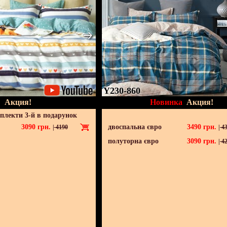
Y230-860
Акция!
Новинка
Акция!
мплекти 3-й в подарунок
3090
грн.
двоспальна євро
3490
грн.
|
4190
|
43
полуторна євро
3090
грн.
|
42