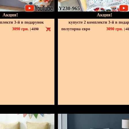
Y230-965
Акция!
Акция!
мплекти 3-й в подарунок
купуєте 2 комплекти 3-й в пода
3090
грн.
полуторна євро
3090
грн.
|
4190
|
41