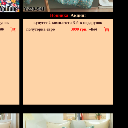
Y230-941
Новинка
Акция!
рунок
купуєте 2 комплекти 3-й в подарунок
полуторна євро
3090
грн.
90
|
4190