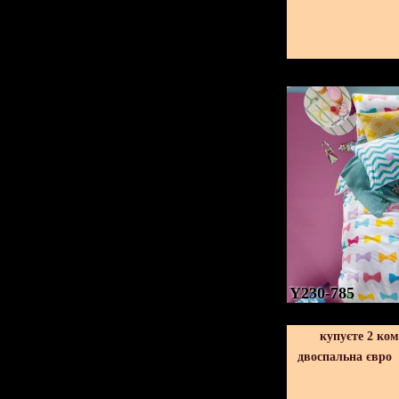
Y230-785
купуєте 2 ко
двоспальна євро