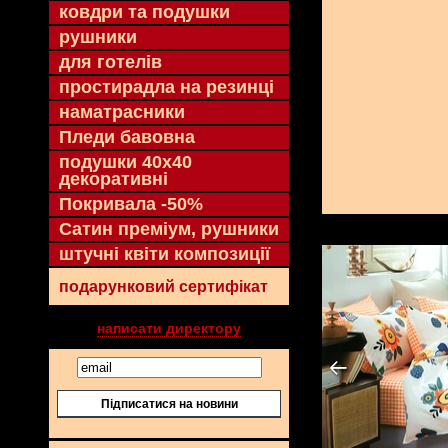
ковдри та подушки
рушники
для готелів
простирадла на резинці
наматрасники
Пледи бавовна
подушки 40х40
декоративні
Покривала -50%
Сатин преміум, рушники
штучні квіти композиції
подарунковий сертифікат
написати директору
Підписатися на новини