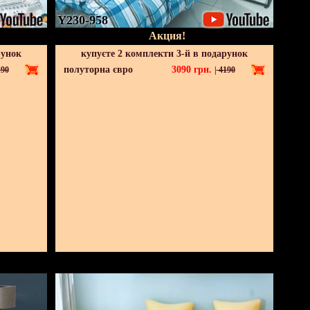
Y230-958
Акция!
рунок
купуєте 2 комплекти 3-й в подарунок
полуторна євро
3090
грн.
90
|
4190