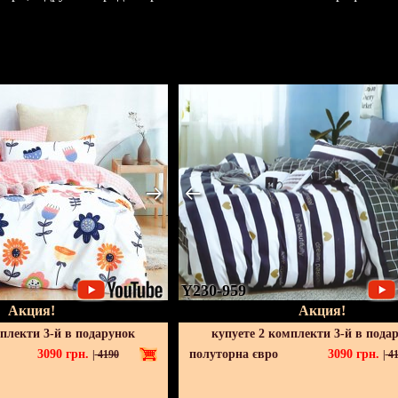
Y230-959
Акция!
Акция!
мплекти 3-й в подарунок
купуете 2 комплекти 3-й в пода
3090
грн.
полуторна євро
3090
грн.
|
4190
|
41