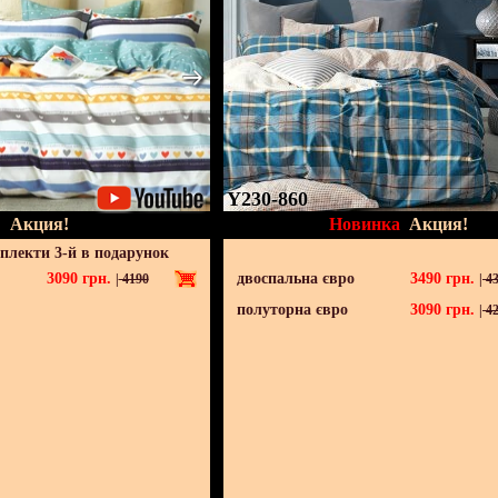
Y230-860
Акция!
Новинка
Акция!
мплекти 3-й в подарунок
3090
грн.
двоспальна євро
3490
грн.
|
4190
|
43
полуторна євро
3090
грн.
|
42