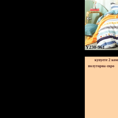
Y230-961
купуете 2 ко
полуторна євро