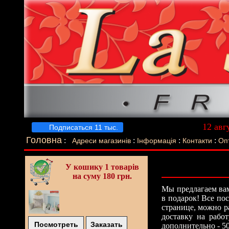
12 авг
Подписаться 11 тыс.
Луч
Головна
:
:
:
:
Адреси магазинів
Інформація
Контакти
Оп
У кошику
1 товарів
на суму 180 грн.
Мы предлагаем вам
в подарок! Все по
странице, можно р
доставку на рабо
Посмотреть
Заказать
дополнительно - 5