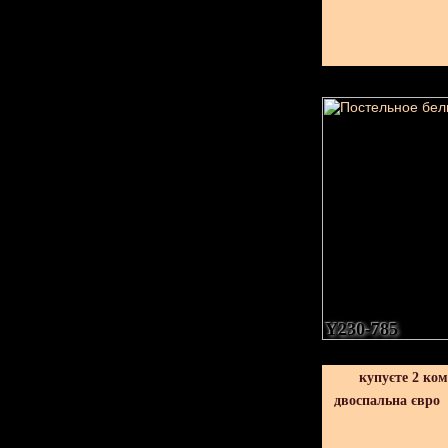
Y230-785
купуєте 2 ко
двоспальна євро