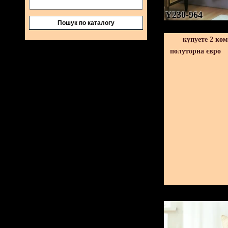
Y230-964
Пошук по каталогу
купуете 2 ко
полуторна євро