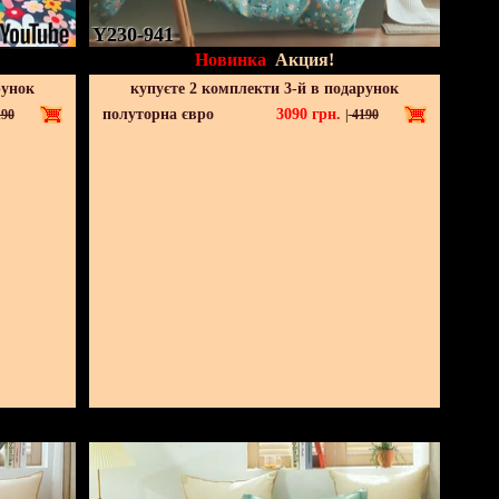
Y230-941
Новинка
Акция!
рунок
купуєте 2 комплекти 3-й в подарунок
полуторна євро
3090
грн.
90
|
4190