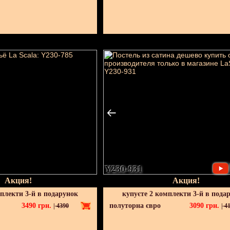
Y230-931
Акция!
Акция!
мплекти 3-й в подарунок
купуєте 2 комплекти 3-й в пода
3490
грн.
полуторна євро
3090
грн.
|
4390
|
41