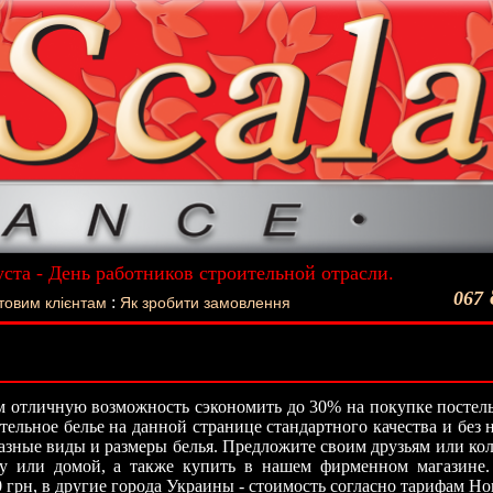
уста - День работников строительной отрасли.
ший подарок - Постельное белье La Scala!
067
:
товим клієнтам
Як зробити замовлення
 отличную возможность сэкономить до 30% на покупке постель
стельное белье на данной странице стандартного качества и без
азные виды и размеры белья. Предложите своим друзьям или кол
ту или домой, а также купить в нашем фирменном магазине.
0 грн, в другие города Украины - стоимость согласно тарифам Н