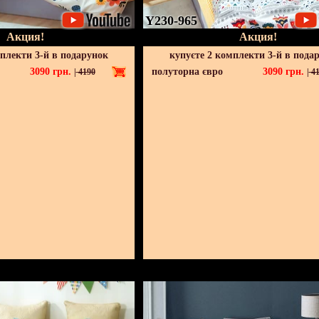
Y230-965
Акция!
Акция!
мплекти 3-й в подарунок
купуєте 2 комплекти 3-й в пода
3090
грн.
полуторна євро
3090
грн.
|
4190
|
41