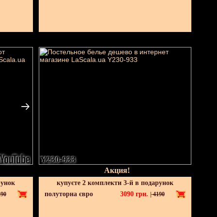
Y230-933
Акция!
рунок
купуєте 2 комплекти 3-й в подарунок
полуторна євро
3090
грн.
90
|
4190