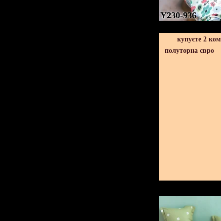
Y230-936
купуєте 2 ко
полуторна євро