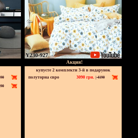
Y230-927
Акция!
купуєте 2 комплекти 3-й в подарунок
полуторна євро
3090
грн.
90
|
4190
90