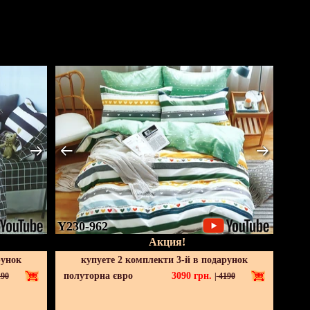
Y230-962
Акция!
рунок
купуете 2 комплекти 3-й в подарунок
полуторна євро
3090
грн.
90
|
4190