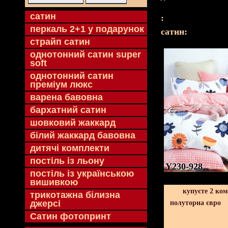
cатин
:
перкаль 2+1 у подарунок
cатин:
страйп сатин
однотонний сатин super
soft
однотонний сатин
преміум люкс
варена бавовна
бархатний сатин
шовковий жаккард
білий жаккард бавовна
дитячі комплекти
постіль із льону
Y230-928
постіль із українською
вишивкою
купуєте 2 ко
трикотажна білизна
джерсі
полуторна євро
Сатин фотопринт