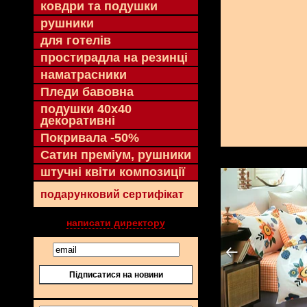
ковдри та подушки
рушники
для готелів
простирадла на резинці
наматрасники
Пледи бавовна
подушки 40х40
декоративні
Покривала -50%
Сатин преміум, рушники
штучні квіти композиції
подарунковий сертифікат
написати директору
Підписатися на новини