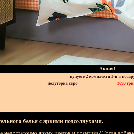
Акция!
купуете 2 комплекти 3-й в подар
полуторна євро
3090
грн
ельного белья с яркими подсолнухами.
е недостаточно ярких цветов и позитива? Тогда добав