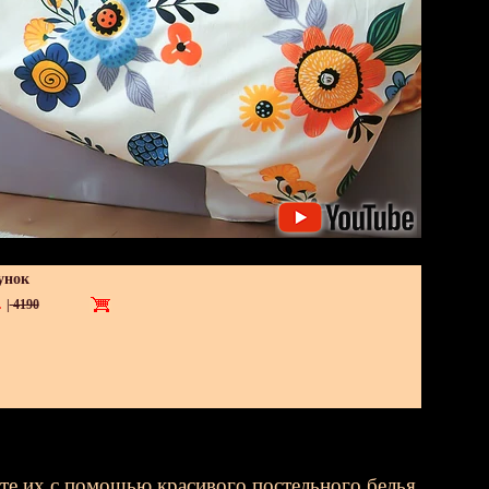
унок
.
|
4190
ьте их с помощью красивого постельного белья