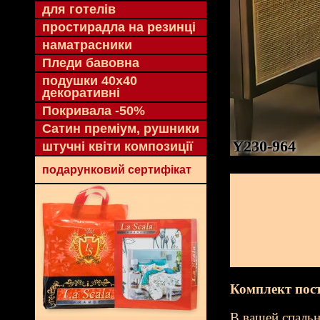
для готелів
простирадла на резинці
наматрасники
Пледи бавовна
подушки 40х40
декоративні
Покривала -50%
Сатин преміум, рушники
Y230-964
штучні квіти композиції
подарунковий сертифікат
Комплект пост
В вашей спальн