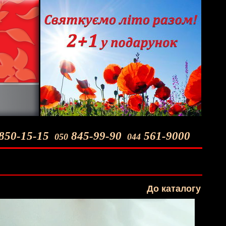
850-15-15
845-99-90
561-9000
050
044
До каталогу