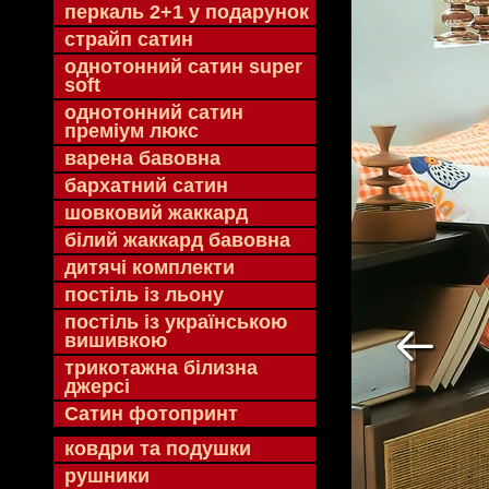
перкаль 2+1 у подарунок
страйп сатин
однотонний сатин super
soft
однотонний сатин
преміум люкс
варена бавовна
бархатний сатин
шовковий жаккард
білий жаккард бавовна
дитячі комплекти
постіль із льону
постіль із українською
вишивкою
трикотажна білизна
джерсі
Сатин фотопринт
ковдри та подушки
рушники