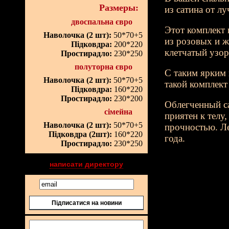
Размеры:
из сатина от л
двоспальна євро
Этот комплект 
Наволочка (2 шт):
50*70+5
из розовых и 
Підковдра:
200*220
клетчатый узо
Простирадло:
230*250
полуторна євро
С таким ярким 
Наволочка (2 шт):
50*70+5
такой комплект
Підковдра:
160*220
Простирадло:
230*200
Облегченный са
сімейна
приятен к телу
Наволочка (2 шт):
50*70+5
прочностью. Ле
Підковдра (2шт):
160*220
года.
Простирадло:
230*250
написати директору
Підписатися на новини