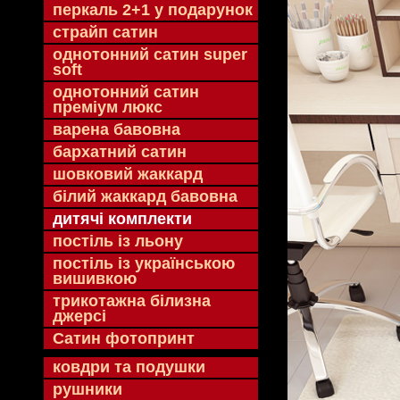
перкаль 2+1 у подарунок
страйп сатин
однотонний сатин super
soft
однотонний сатин
преміум люкс
варена бавовна
бархатний сатин
шовковий жаккард
білий жаккард бавовна
дитячі комплекти
постіль із льону
постіль із українською
вишивкою
трикотажна білизна
джерсі
Сатин фотопринт
ковдри та подушки
рушники