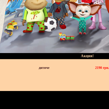
Акция!
дитяче
2190
грн