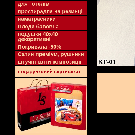
для готелів
простирадла на резинці
наматрасники
Пледи бавовна
подушки 40х40
декоративні
Покривала -50%
Сатин преміум, рушники
KF-01
штучні квіти композиції
подарунковий сертифікат