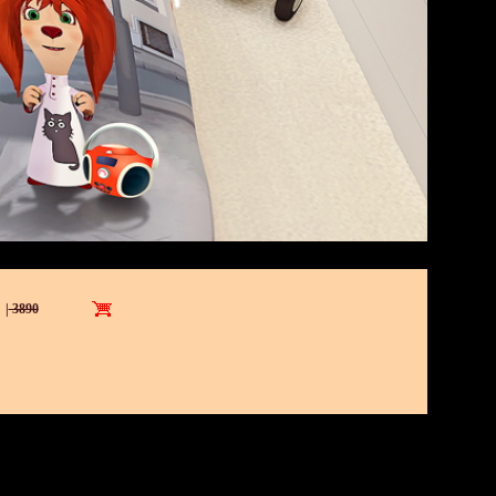
.
|
3890