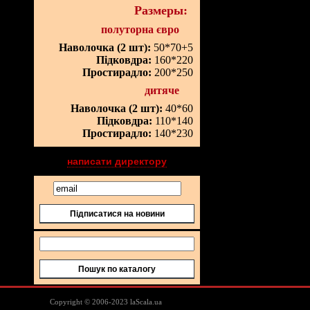
Размеры:
полуторна євро
Наволочка (2 шт):
50*70+5
Підковдра:
160*220
Простирадло:
200*250
дитяче
Наволочка (2 шт):
40*60
Підковдра:
110*140
Простирадло:
140*230
написати директору
Підписатися на новини
Пошук по каталогу
Lascala Домашний текстил
Copyright © 2006-2023 laScala.ua