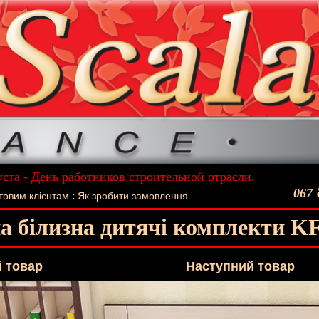
уста - День работников строительной отрасли.
ший подарок - Постельное белье La Scala!
067
:
товим клієнтам
Як зробити замовлення
а білизна дитячі комплекти K
 товар
Наступний товар