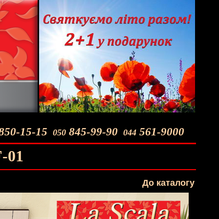
850-15-15
845-99-90
561-9000
050
044
F-01
До каталогу