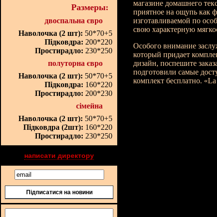
магазине домашнего текс
Размеры:
приятное на ощупь как ф
двоспальна євро
изготавливаемой по особ
свою характерную мягкос
Наволочка (2 шт):
50*70+5
Підковдра:
200*220
Особого внимание заслу
Простирадло:
230*250
который придает компле
полуторна євро
дизайн, поспешите заказ
подготовили самые дост
Наволочка (2 шт):
50*70+5
комплект бесплатно. «
La
Підковдра:
160*220
Простирадло:
200*230
сімейна
Наволочка (2 шт):
50*70+5
Підковдра (2шт):
160*220
Простирадло:
230*250
написати директору
Підписатися на новини