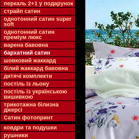
перкаль 2+1 у подарунок
страйп сатин
однотонний сатин super
soft
однотонний сатин
преміум люкс
варена бавовна
бархатний сатин
шовковий жаккард
білий жаккард бавовна
дитячі комплекти
постіль із льону
постіль із українською
вишивкою
трикотажна білизна
джерсі
Сатин фотопринт
ковдри та подушки
рушники