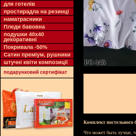
для готелів
простирадла на резинці
наматрасники
Пледи бавовна
подушки 40х40
декоративні
Покривала -50%
Сатин преміум, рушники
PC-146
штучні квіти композиції
подарунковий сертифікат
Комплект постельного 
Что может быть лучше, ч