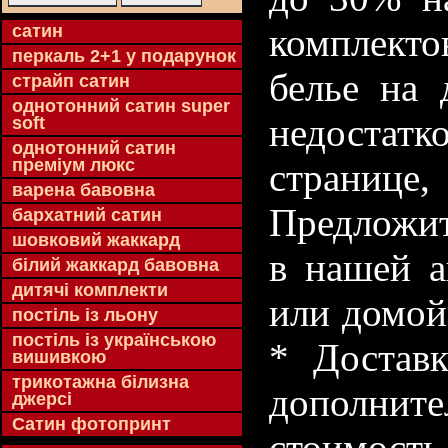
cатин
комплекто
перкаль 2+1 у подарунок
белье на 
страйп сатин
однотонний сатин super
недостатк
soft
однотонний сатин
преміум люкс
странице
варена бавовна
Предложит
бархатний сатин
шовковий жаккард
в нашей а
білий жаккард бавовна
дитячі комплекти
или домой
постіль із льону
постіль із українською
* Доставк
вишивкою
трикотажна білизна
дополнит
джерсі
Сатин фотопринт
стоимость