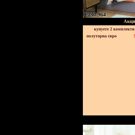
Y230-964
Акци
купуете 2 комплекти
полуторна євро