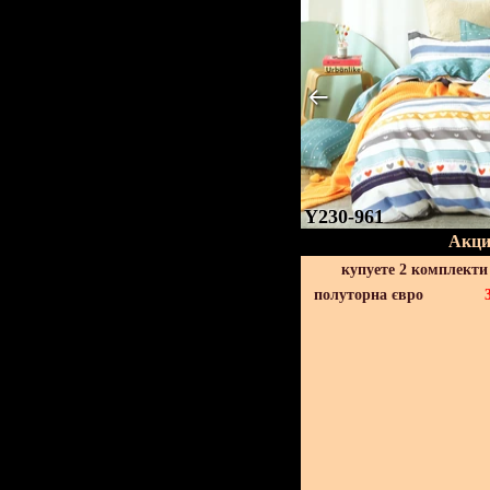
Y230-961
Акци
купуете 2 комплекти
полуторна євро