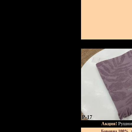
P-17
Акция!
Рушник
Бавовна 100%, 