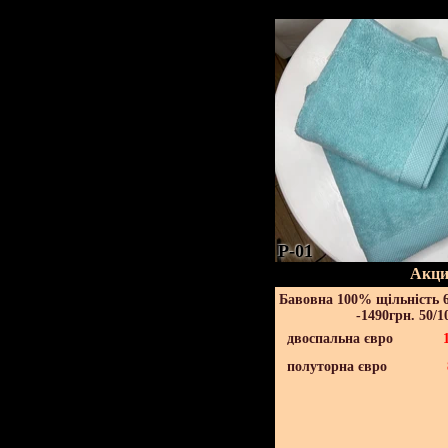
P-01
Акци
Бавовна 100% щільність 6
-1490грн. 50/1
двоспальна євро
полуторна євро