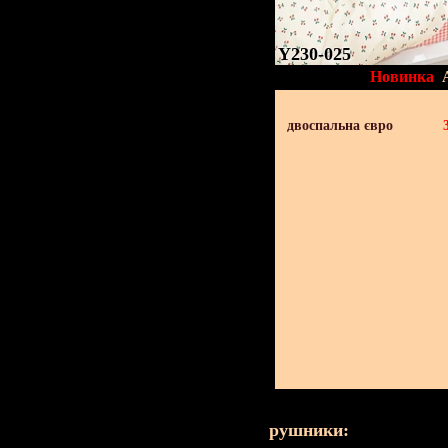
Y230-025
Новинка
двоспальна євро
рушники: