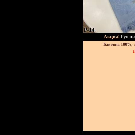
P-14
Акция!
Рушник
Бавовна 100%, 
1