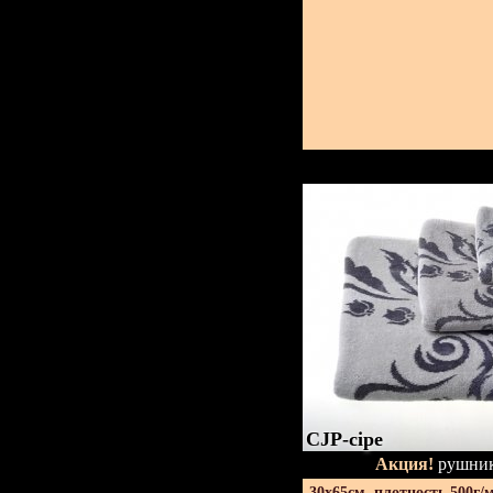
CJP-сіре
Акция!
рушник
30х65см. плотность 500г/