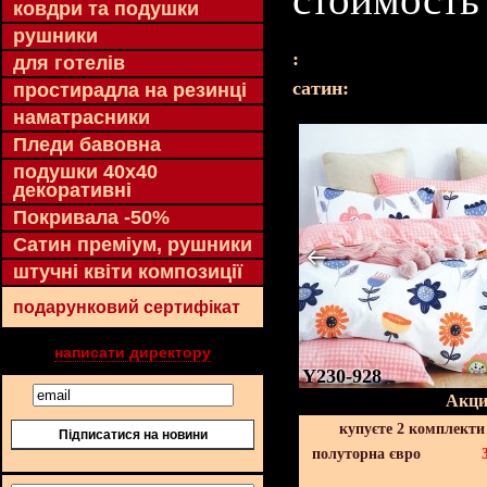
ковдри та подушки
рушники
:
для готелів
cатин:
простирадла на резинці
наматрасники
Пледи бавовна
подушки 40х40
декоративні
Покривала -50%
Сатин преміум, рушники
штучні квіти композиції
подарунковий сертифікат
написати директору
Y230-928
Акци
купуєте 2 комплекти
Підписатися на новини
полуторна євро