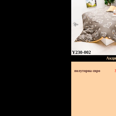
Y230-002
Акци
полуторна євро