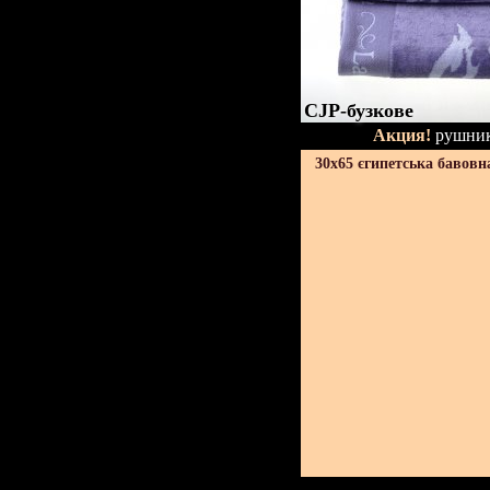
CJP-бузкове
Акция!
рушник
30х65 єгипетська бавовн