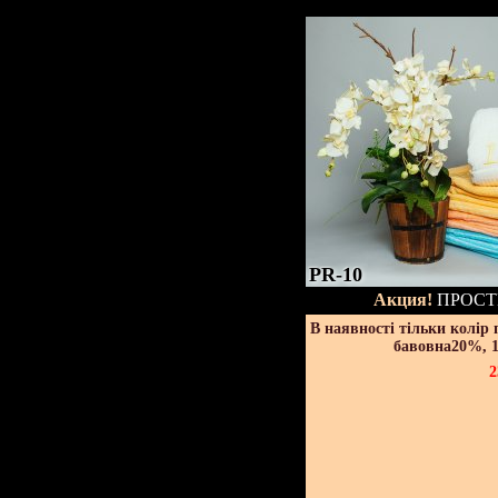
PR-10
Акция!
ПРОСТ
В наявності тільки колір
бавовна20%, 1
2