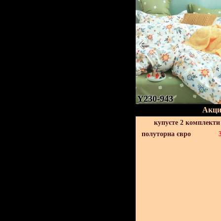
Y230-943
Акци
купуєте 2 комплекти
полуторна євро