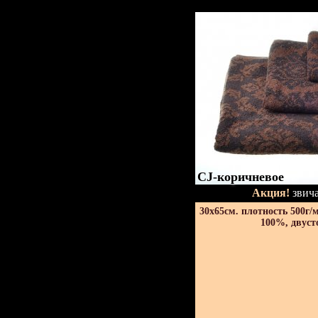
CJ-коричневое
Акция!
звича
30х65см. плотность 500г/
100%, двуст