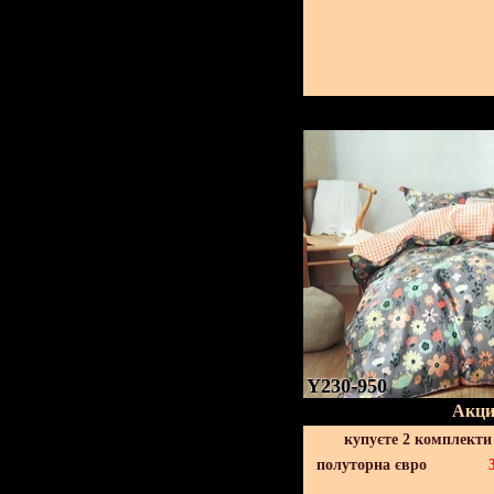
Y230-950
Акци
купуєте 2 комплекти
полуторна євро