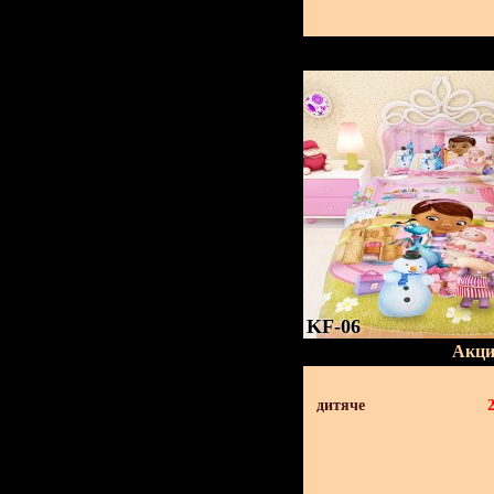
KF-06
Акци
дитяче