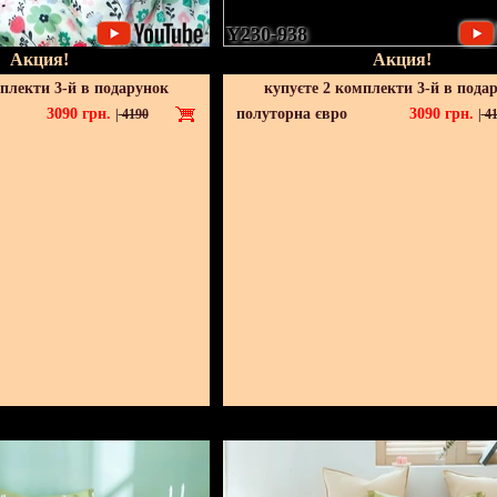
Y230-938
Акция!
Акция!
мплекти 3-й в подарунок
купуєте 2 комплекти 3-й в пода
3090
грн.
полуторна євро
3090
грн.
|
4190
|
41