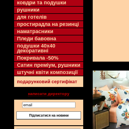
ковдри та подушки
рушники
для готелів
простирадла на резинці
наматрасники
Пледи бавовна
подушки 40х40
декоративні
Покривала -50%
Сатин преміум, рушники
штучні квіти композиції
подарунковий сертифікат
написати директору
Підписатися на новини