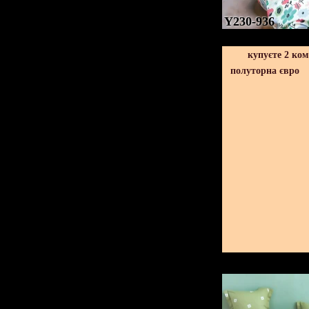
Y230-936
купуєте 2 ко
полуторна євро