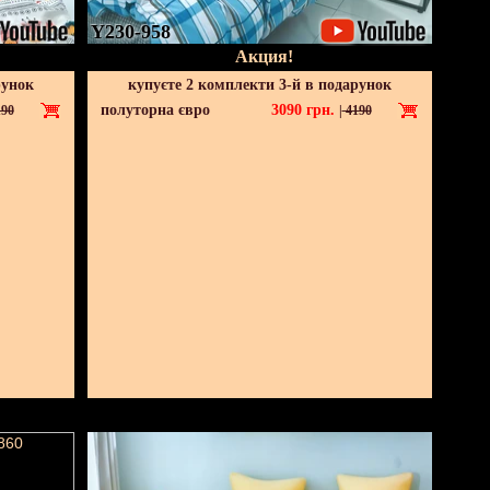
Y230-958
Акция!
рунок
купуєте 2 комплекти 3-й в подарунок
полуторна євро
3090
грн.
90
|
4190