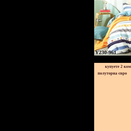
Y230-961
купуете 2 ко
полуторна євро