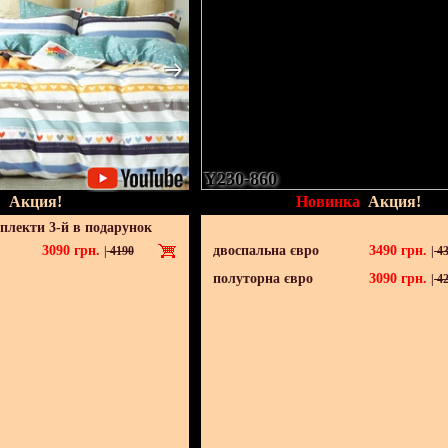
Y230-860
Акция!
Новинка
Акция!
мплекти 3-й в подарунок
3090
грн.
двоспальна євро
3490
грн.
|
4190
|
43
полуторна євро
3090
грн.
|
42