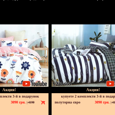
Y230-959
Акция!
Акция!
мплекти 3-й в подарунок
купуете 2 комплекти 3-й в пода
3090
грн.
полуторна євро
3090
грн.
|
4190
|
41