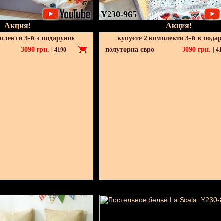
Y230-965
Акция!
Акция!
мплекти 3-й в подарунок
купуєте 2 комплекти 3-й в пода
3090
грн.
полуторна євро
3090
грн.
|
4190
|
41