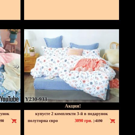
Y230-933
Акция!
рунок
купуєте 2 комплекти 3-й в подарунок
полуторна євро
3090
грн.
90
|
4190