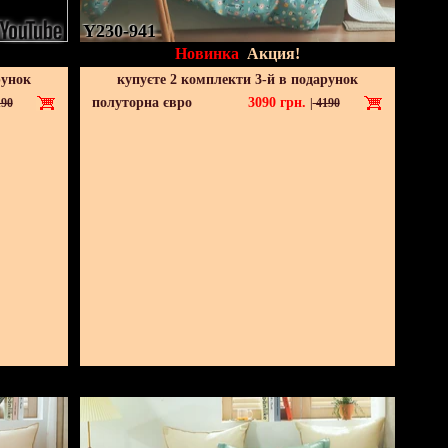
Y230-941
Новинка
Акция!
рунок
купуєте 2 комплекти 3-й в подарунок
полуторна євро
3090
грн.
90
|
4190