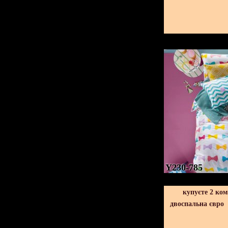
Y230-785
купуєте 2 ко
двоспальна євро