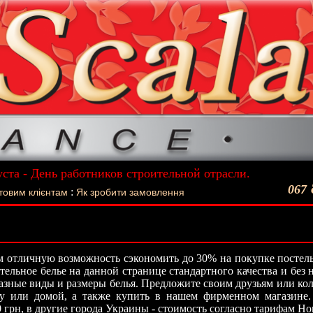
уста - День работников строительной отрасли.
ший подарок - Постельное белье La Scala!
067
:
товим клієнтам
Як зробити замовлення
 отличную возможность сэкономить до 30% на покупке постель
стельное белье на данной странице стандартного качества и без
азные виды и размеры белья. Предложите своим друзьям или кол
ту или домой, а также купить в нашем фирменном магазине.
0 грн, в другие города Украины - стоимость согласно тарифам Н