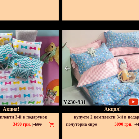
Y230-931
Акция!
Акция!
мплекти 3-й в подарунок
купуєте 2 комплекти 3-й в пода
3490
грн.
полуторна євро
3090
грн.
|
4390
|
41