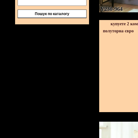
Y230-964
Пошук по каталогу
купуете 2 ко
полуторна євро