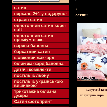
cатин
:
перкаль 2+1 у подарунок
cатин:
страйп сатин
однотонний сатин super
soft
однотонний сатин
преміум люкс
варена бавовна
бархатний сатин
шовковий жаккард
білий жаккард бавовна
дитячі комплекти
постіль із льону
Y230-928
постіль із українською
вишивкою
купуєте 2 ко
трикотажна білизна
джерсі
полуторна євро
Сатин фотопринт