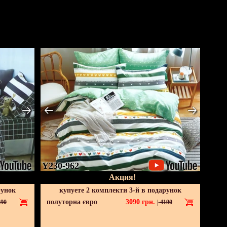
Y230-962
Акция!
рунок
купуете 2 комплекти 3-й в подарунок
полуторна євро
3090
грн.
90
|
4190