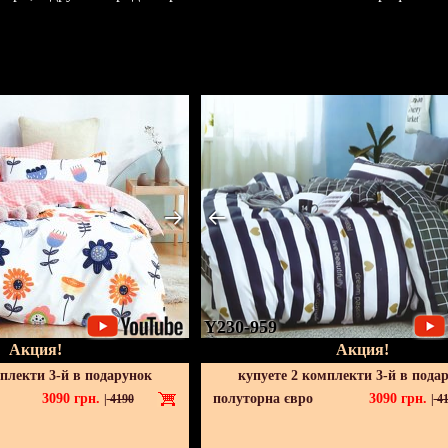
Y230-959
Акция!
Акция!
мплекти 3-й в подарунок
купуете 2 комплекти 3-й в пода
3090
грн.
полуторна євро
3090
грн.
|
4190
|
41