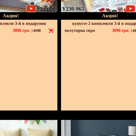
Y230-965
Акция!
Акция!
мплекти 3-й в подарунок
купуєте 2 комплекти 3-й в пода
3090
грн.
полуторна євро
3090
грн.
|
4190
|
41