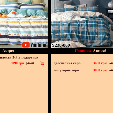
Y230-860
Акция!
Новинка
Акция!
мплекти 3-й в подарунок
3090
грн.
двоспальна євро
3490
грн.
|
4190
|
43
полуторна євро
3090
грн.
|
42