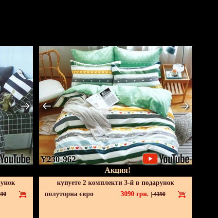
Y230-962
Акция!
рунок
купуете 2 комплекти 3-й в подарунок
полуторна євро
3090
грн.
90
|
4190