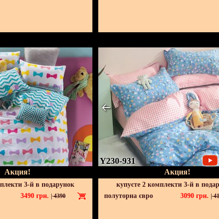
Y230-931
Акция!
Акция!
мплекти 3-й в подарунок
купуєте 2 комплекти 3-й в пода
3490
грн.
полуторна євро
3090
грн.
|
4390
|
41