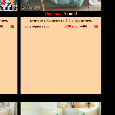
Y230-941
Новинка
Акция!
рунок
купуєте 2 комплекти 3-й в подарунок
полуторна євро
3090
грн.
90
|
4190