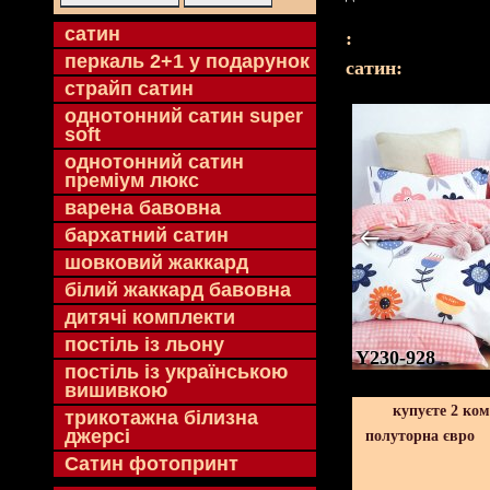
cатин
:
перкаль 2+1 у подарунок
cатин:
страйп сатин
однотонний сатин super
soft
однотонний сатин
преміум люкс
варена бавовна
бархатний сатин
шовковий жаккард
білий жаккард бавовна
дитячі комплекти
постіль із льону
Y230-928
постіль із українською
вишивкою
купуєте 2 ко
трикотажна білизна
джерсі
полуторна євро
Сатин фотопринт