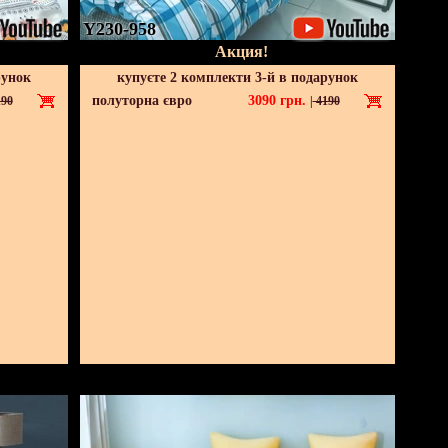
Y230-958
Акция!
рунок
купуєте 2 комплекти 3-й в подарунок
полуторна євро
3090
грн.
90
|
4190