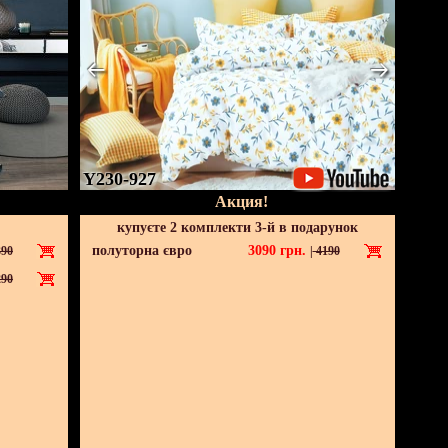
Y230-927
Акция!
купуєте 2 комплекти 3-й в подарунок
полуторна євро
3090
грн.
90
|
4190
90