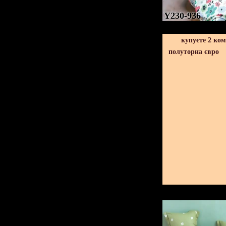
Y230-936
купуєте 2 ко
полуторна євро