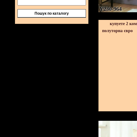
Y230-964
Пошук по каталогу
купуете 2 ко
полуторна євро