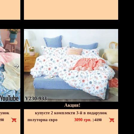
Y230-933
Акция!
рунок
купуєте 2 комплекти 3-й в подарунок
полуторна євро
3090
грн.
90
|
4190