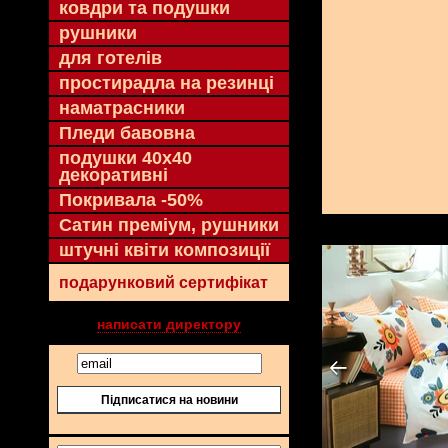
ковдри та подушки
рушники
для готелів
простирадла на резинці
наматрасники
Пледи бавовна
подушки 40х40
декоративні
Покривала -50%
Сатин преміум, рушники
штучні квіти композиції
подарунковий сертифікат
написати директору
Підписатися на новини