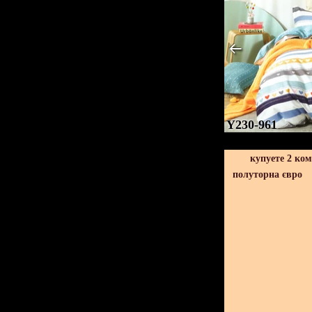
Y230-961
купуете 2 ко
полуторна євро