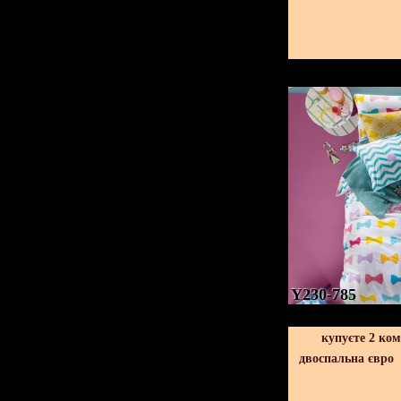
Y230-785
купуєте 2 ко
двоспальна євро