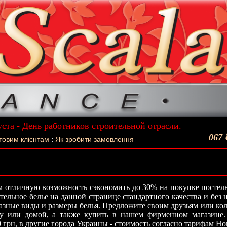
уста - День работников строительной отрасли.
ший подарок - Постельное белье La Scala!
067
:
товим клієнтам
Як зробити замовлення
 отличную возможность сэкономить до 30% на покупке постель
стельное белье на данной странице стандартного качества и без
азные виды и размеры белья. Предложите своим друзьям или кол
ту или домой, а также купить в нашем фирменном магазине.
0 грн, в другие города Украины - стоимость согласно тарифам Н