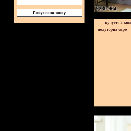
Y230-964
Пошук по каталогу
купуете 2 ко
полуторна євро