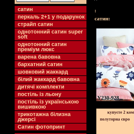
cатин
:
перкаль 2+1 у подарунок
cатин:
страйп сатин
однотонний сатин super
soft
однотонний сатин
преміум люкс
варена бавовна
бархатний сатин
шовковий жаккард
білий жаккард бавовна
дитячі комплекти
постіль із льону
Y230-928
постіль із українською
вишивкою
купуєте 2 ко
трикотажна білизна
джерсі
полуторна євро
Сатин фотопринт