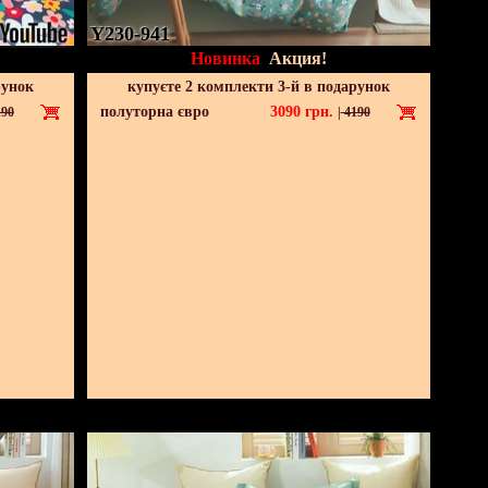
Y230-941
Новинка
Акция!
рунок
купуєте 2 комплекти 3-й в подарунок
полуторна євро
3090
грн.
90
|
4190