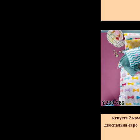
Y230-785
купуєте 2 ко
двоспальна євро