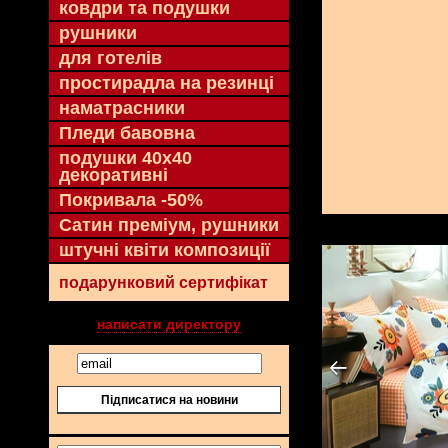
ковдри та подушки
рушники
для готелів
простирадла на резинці
наматрасники
Пледи бавовна
подушки 40х40
декоративні
Покривала -50%
Сатин преміум, рушники
штучні квіти композиції
подарунковий сертифікат
написати директору
Підписатися на новини