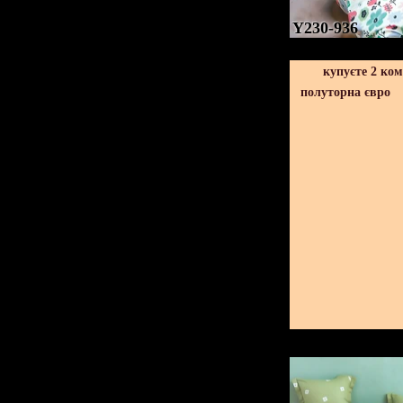
Y230-936
купуєте 2 ко
полуторна євро