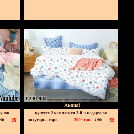
Y230-933
Акция!
рунок
купуєте 2 комплекти 3-й в подарунок
полуторна євро
3090
грн.
90
|
4190