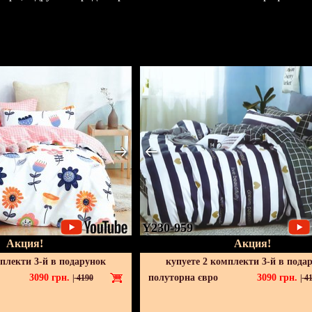
Y230-959
Акция!
Акция!
мплекти 3-й в подарунок
купуете 2 комплекти 3-й в пода
3090
грн.
полуторна євро
3090
грн.
|
4190
|
41