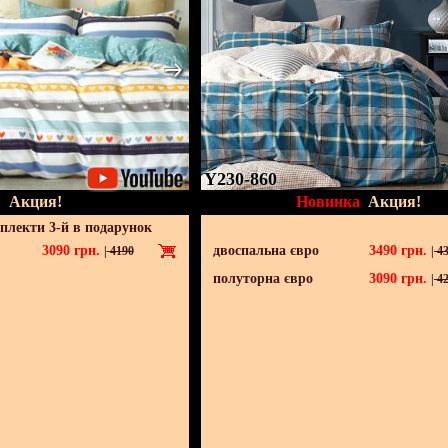
Y230-860
Акция!
Новинка
Акция!
мплекти 3-й в подарунок
3090
грн.
двоспальна євро
3490
грн.
|
4190
|
43
полуторна євро
3090
грн.
|
42