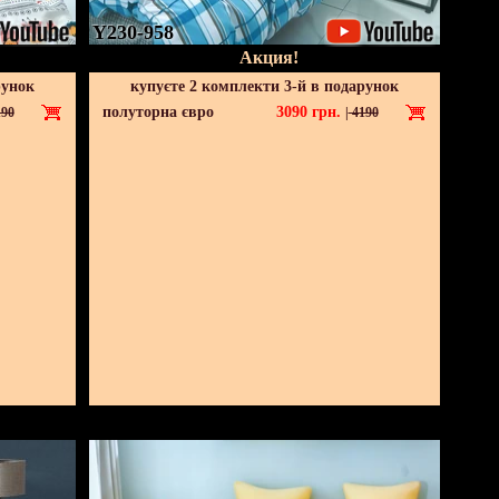
Y230-958
Акция!
рунок
купуєте 2 комплекти 3-й в подарунок
полуторна євро
3090
грн.
90
|
4190