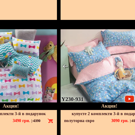
Y230-931
Акция!
Акция!
мплекти 3-й в подарунок
купуєте 2 комплекти 3-й в пода
3490
грн.
полуторна євро
3090
грн.
|
4390
|
41