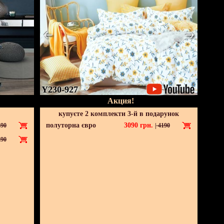
Y230-927
Акция!
купуєте 2 комплекти 3-й в подарунок
полуторна євро
3090
грн.
90
|
4190
90