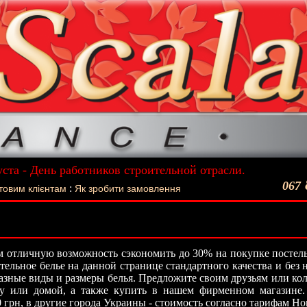
уста - День работников строительной отрасли.
ший подарок - Постельное белье La Scala!
067
:
товим клієнтам
Як зробити замовлення
 отличную возможность сэкономить до 30% на покупке постель
стельное белье на данной странице стандартного качества и без
азные виды и размеры белья. Предложите своим друзьям или кол
ту или домой, а также купить в нашем фирменном магазине.
0 грн, в другие города Украины - стоимость согласно тарифам Н