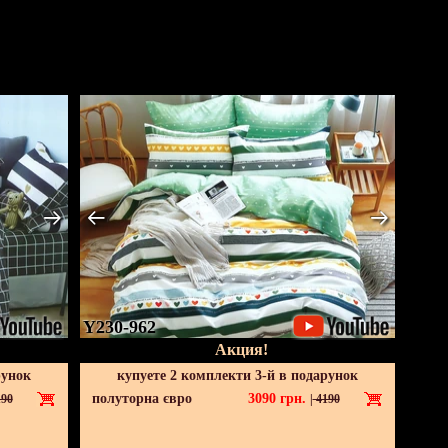
Y230-962
Акция!
рунок
купуете 2 комплекти 3-й в подарунок
полуторна євро
3090
грн.
90
|
4190