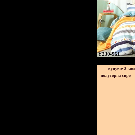
Y230-961
купуете 2 ко
полуторна євро