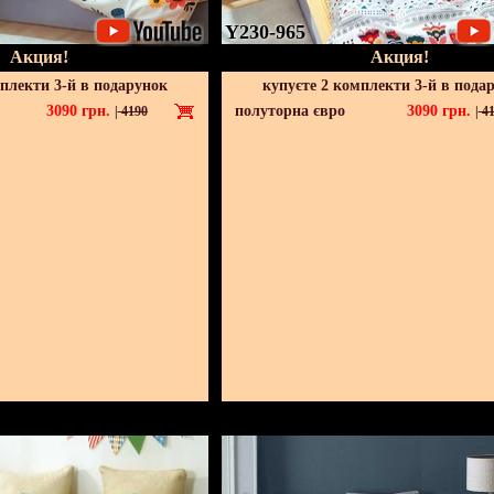
Y230-965
Акция!
Акция!
мплекти 3-й в подарунок
купуєте 2 комплекти 3-й в пода
3090
грн.
полуторна євро
3090
грн.
|
4190
|
41