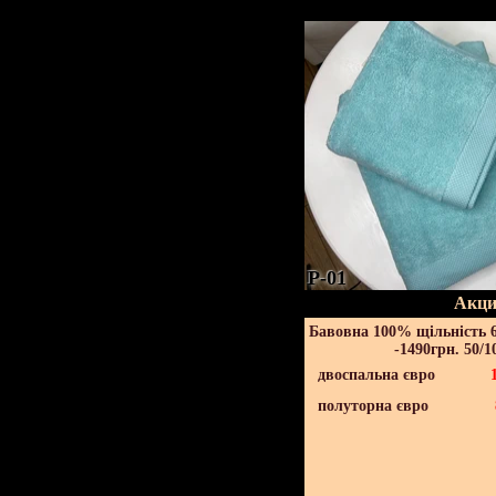
P-01
Акци
Бавовна 100% щільність 6
-1490грн. 50/1
двоспальна євро
полуторна євро