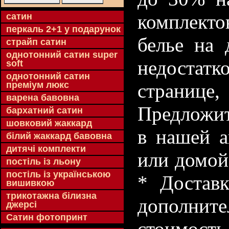
комплекто
cатин
перкаль 2+1 у подарунок
белье на 
страйп сатин
однотонний сатин super
недостатк
soft
однотонний сатин
преміум люкс
странице
варена бавовна
Предложит
бархатний сатин
шовковий жаккард
в нашей а
білий жаккард бавовна
дитячі комплекти
или домой
постіль із льону
постіль із українською
* Доставк
вишивкою
трикотажна білизна
дополнит
джерсі
Сатин фотопринт
стоимость