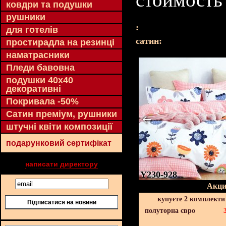
ковдри та подушки
рушники
:
для готелів
cатин:
простирадла на резинці
наматрасники
Пледи бавовна
подушки 40х40
декоративні
Покривала -50%
Сатин преміум, рушники
штучні квіти композиції
подарунковий сертифікат
написати директору
Y230-928
Акци
купуєте 2 комплекти
Підписатися на новини
полуторна євро