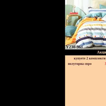
Y230-961
Акци
купуете 2 комплекти
полуторна євро