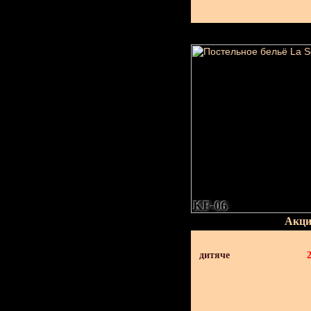
KF-06
Акци
дитяче