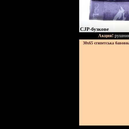
CJP-бузкове
Акция!
рушник
30х65 єгипетська бавовн