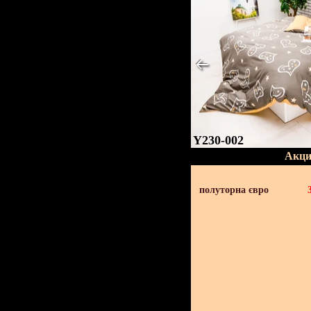
Y230-002
Акци
полуторна євро