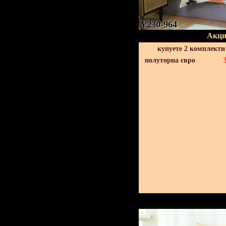
Y230-964
Акци
купуете 2 комплекти
полуторна євро