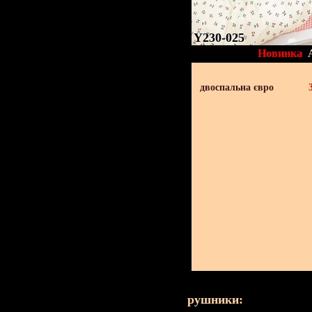
Y230-025
Новинка
двоспальна євро
рушники: