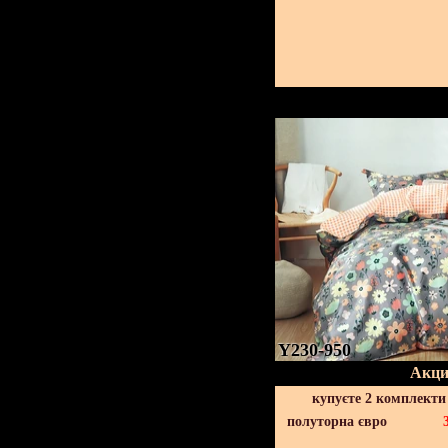
Y230-950
Акци
купуєте 2 комплекти
полуторна євро