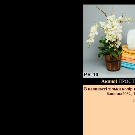
PR-10
Акция!
ПРОСТ
В наявності тільки колір
бавовна20%, 1
2