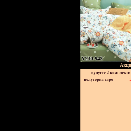
Y230-943
Акци
купуєте 2 комплекти
полуторна євро