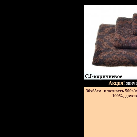
CJ-коричневое
Акция!
звича
30х65см. плотность 500г/
100%, двуст