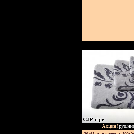
CJP-сіре
Акция!
рушник
30х65см. плотность 500г/