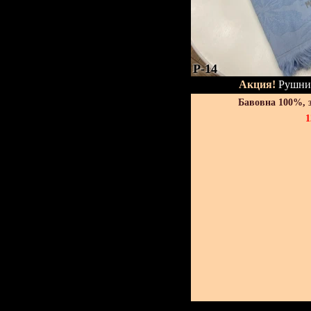
P-14
Акция!
Рушник
Бавовна 100%, 
1