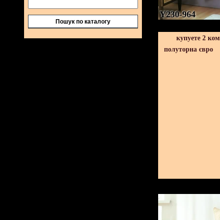
Y230-964
Пошук по каталогу
купуете 2 ко
полуторна євро