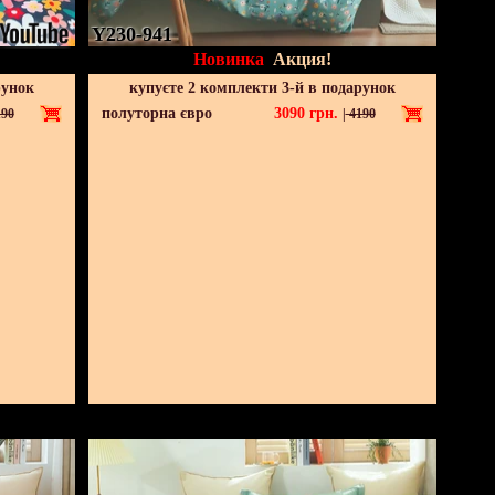
Y230-941
Новинка
Акция!
рунок
купуєте 2 комплекти 3-й в подарунок
полуторна євро
3090
грн.
90
|
4190