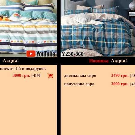
Y230-860
Акция!
Новинка
Акция!
мплекти 3-й в подарунок
3090
грн.
двоспальна євро
3490
грн.
|
4190
|
43
полуторна євро
3090
грн.
|
42