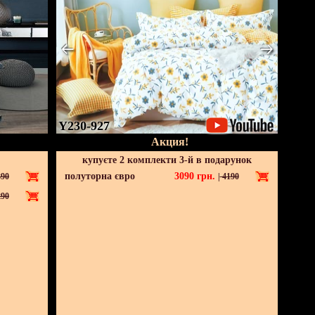
Y230-927
Акция!
купуєте 2 комплекти 3-й в подарунок
полуторна євро
3090
грн.
90
|
4190
90