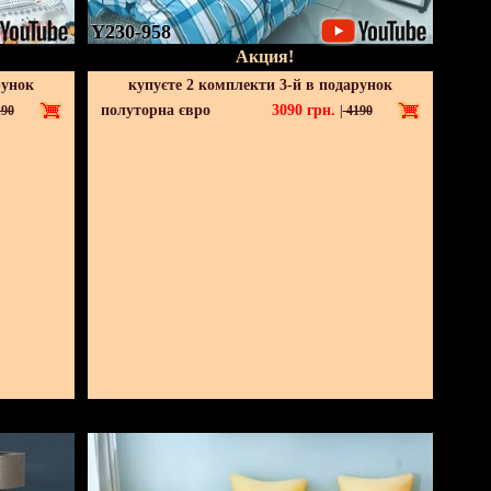
Y230-958
Акция!
рунок
купуєте 2 комплекти 3-й в подарунок
полуторна євро
3090
грн.
90
|
4190