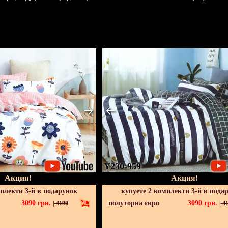
Y230-959
Акция!
Акция!
мплекти 3-й в подарунок
купуете 2 комплекти 3-й в пода
3090
грн.
полуторна євро
3090
грн.
|
4190
|
41