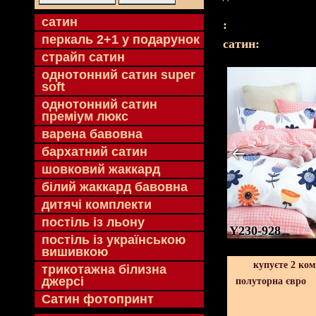
cатин
:
перкаль 2+1 у подарунок
cатин:
страйп сатин
однотонний сатин super
soft
однотонний сатин
преміум люкс
варена бавовна
бархатний сатин
шовковий жаккард
білий жаккард бавовна
дитячі комплекти
постіль із льону
Y230-928
постіль із українською
вишивкою
купуєте 2 ко
трикотажна білизна
джерсі
полуторна євро
Сатин фотопринт