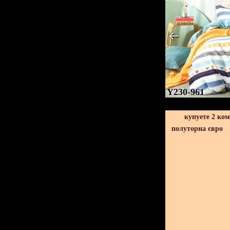
Y230-961
купуете 2 ко
полуторна євро