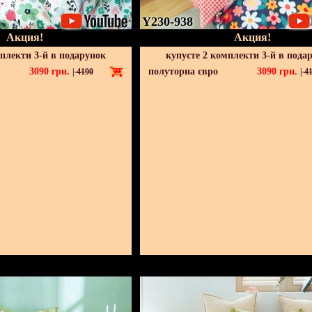
Y230-938
Акция!
Акция!
мплекти 3-й в подарунок
купуєте 2 комплекти 3-й в пода
3090
грн.
полуторна євро
3090
грн.
|
4190
|
41