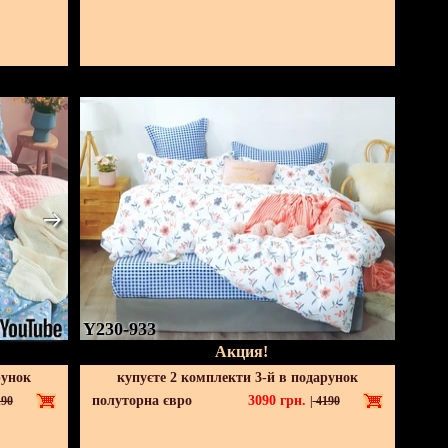
Y230-933
Акция!
рунок
купуєте 2 комплекти 3-й в подарунок
полуторна євро
3090
грн.
90
|
4190