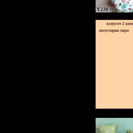
Y230-936
купуєте 2 ко
полуторна євро