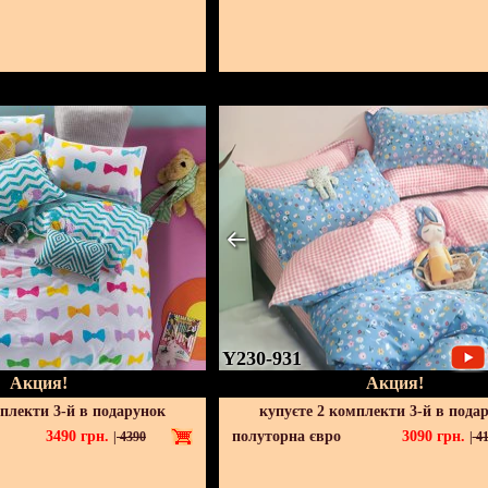
Y230-931
Акция!
Акция!
мплекти 3-й в подарунок
купуєте 2 комплекти 3-й в пода
3490
грн.
полуторна євро
3090
грн.
|
4390
|
41