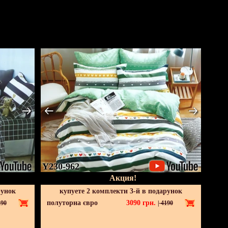
Y230-962
Акция!
рунок
купуете 2 комплекти 3-й в подарунок
полуторна євро
3090
грн.
90
|
4190