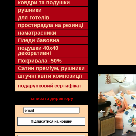
ковдри та подушки
рушники
для готелів
простирадла на резинці
наматрасники
Пледи бавовна
подушки 40х40
декоративні
Покривала -50%
Сатин преміум, рушники
штучні квіти композиції
подарунковий сертифікат
написати директору
Підписатися на новини