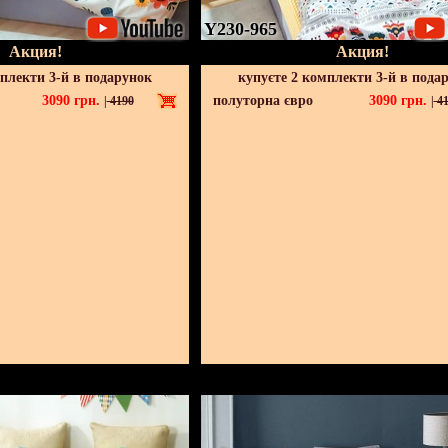
Y230-965
Акция!
Акция!
мплекти 3-й в подарунок
купуєте 2 комплекти 3-й в пода
3090
грн.
полуторна євро
3090
грн.
|
4190
|
41