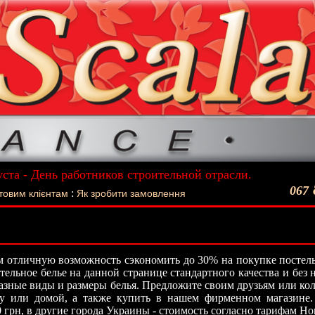
уста - День работников строительной отрасли.
ший подарок - Постельное белье La Scala!
067
:
товим клієнтам
Як зробити замовлення
 отличную возможность сэкономить до 30% на покупке постель
стельное белье на данной странице стандартного качества и без
азные виды и размеры белья. Предложите своим друзьям или кол
ту или домой, а также купить в нашем фирменном магазине.
0 грн, в другие города Украины - стоимость согласно тарифам Н