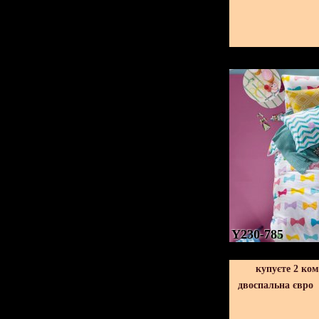
Y230-785
купуєте 2 ко
двоспальна євро