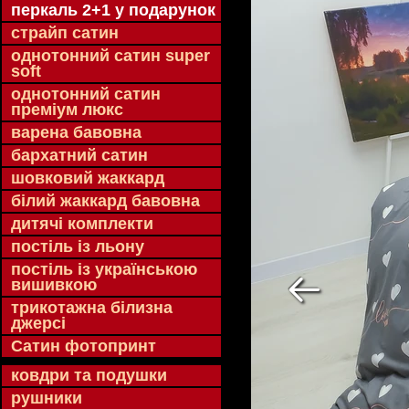
перкаль 2+1 у подарунок
страйп сатин
однотонний сатин super
soft
однотонний сатин
преміум люкс
варена бавовна
бархатний сатин
шовковий жаккард
білий жаккард бавовна
дитячі комплекти
постіль із льону
постіль із українською
вишивкою
трикотажна білизна
джерсі
Сатин фотопринт
ковдри та подушки
рушники