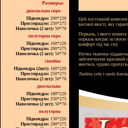
Размеры:
двоспальна євро
Підковдра:
200*220
Цей постільний комплект
Простирадло:
250*275
високої якості, яку гара
Наволочка (2 шт):
50*70
Перкаль, з якого пошита 
полуторна євро
перкаль виграє за своєю 
Підковдра:
160*220
комфорт під час сну.
Простирадло:
200*275
Наволочка (2 шт):
50*70
Нитки тканина піддаються
забезпечуючи красивий н
сімейна
мнеться, чудово пропуска
Підковдра (2шт):
160*220
Простирадло:
250*275
Любіть себе і своїх бли
Наволочка (2 шт):
50*70
двоспальна
Підковдра:
180*220
Простирадло:
250*275
Наволочка (2 шт):
50*70
полуторна
Підковдра:
150*220
Простирадло:
200*275