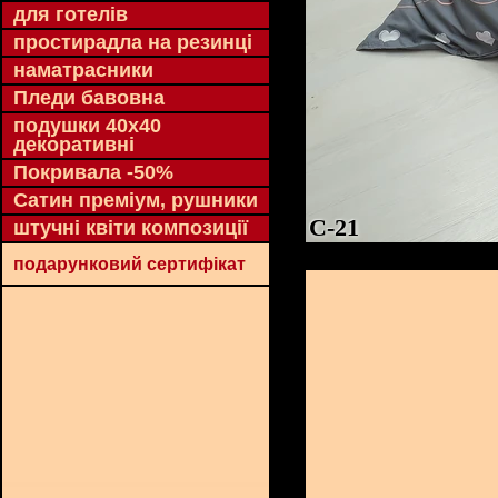
для готелів
простирадла на резинці
наматрасники
Пледи бавовна
подушки 40х40
декоративні
Покривала -50%
Сатин преміум, рушники
C-21
штучні квіти композиції
подарунковий сертифікат