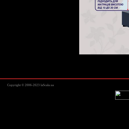
Lascala Домашний текстиль - пос
Copyright © 2006-2023 laScala.ua