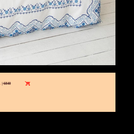
.
|
6840