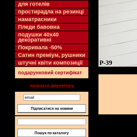
для готелів
простирадла на резинці
наматрасники
Пледи бавовна
подушки 40х40
декоративні
Покривала -50%
Сатин преміум, рушники
P-39
штучні квіти композиції
подарунковий сертифікат
написати директору
Підписатися на новини
Пошук по каталогу