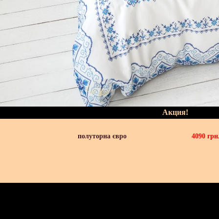
Акция!
полуторна євро
4090
грн