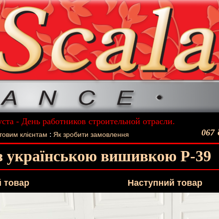
уста - День работников строительной отрасли.
ший подарок - Постельное белье La Scala!
067
:
товим клієнтам
Як зробити замовлення
із українською вишивкою P-39
 товар
Наступний товар