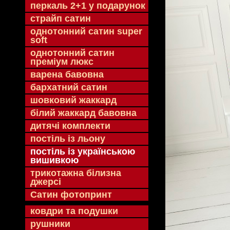
перкаль 2+1 у подарунок
страйп сатин
однотонний сатин super
soft
однотонний сатин
преміум люкс
варена бавовна
бархатний сатин
шовковий жаккард
білий жаккард бавовна
дитячі комплекти
постіль із льону
постіль із українською
вишивкою
трикотажна білизна
джерсі
Сатин фотопринт
ковдри та подушки
рушники